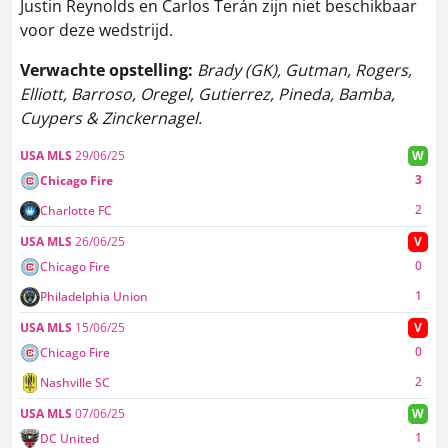
Justin Reynolds en Carlos Terán zijn niet beschikbaar
voor deze wedstrijd.
Verwachte opstelling:
Brady (GK), Gutman, Rogers,
Elliott, Barroso, Oregel, Gutierrez, Pineda, Bamba,
Cuypers & Zinckernagel.
USA MLS
29/06/25
W
3
Chicago Fire
2
Charlotte FC
USA MLS
26/06/25
V
0
Chicago Fire
1
Philadelphia Union
USA MLS
15/06/25
V
0
Chicago Fire
2
Nashville SC
USA MLS
07/06/25
W
1
DC United