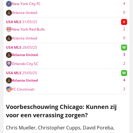
4
New York City FC
0
Atlanta United
USA MLS
31/05/25
V
2
New York Red Bulls
0
Atlanta United
USA MLS
28/05/25
W
3
Atlanta United
2
Orlando City SC
USA MLS
25/05/25
W
4
Atlanta United
2
FC Cincinnati
Voorbeschouwing Chicago: Kunnen zij
voor een verrassing zorgen?
Chris Mueller, Christopher Cupps, David Poreba,