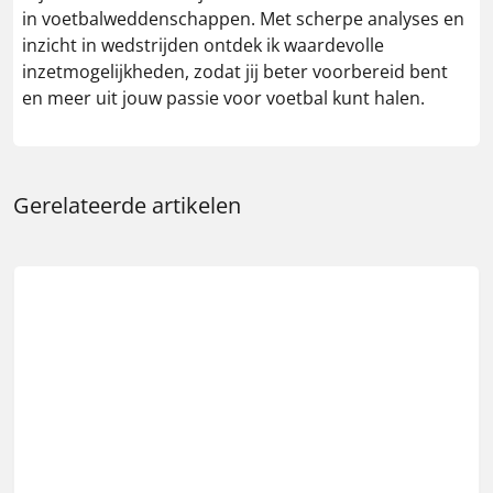
in voetbalweddenschappen. Met scherpe analyses en
inzicht in wedstrijden ontdek ik waardevolle
inzetmogelijkheden, zodat jij beter voorbereid bent
en meer uit jouw passie voor voetbal kunt halen.
Gerelateerde artikelen