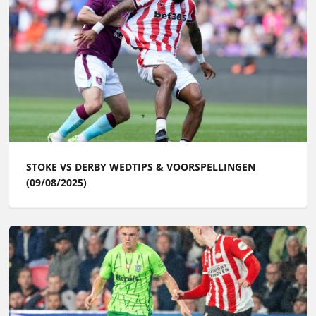
STOKE VS DERBY WEDTIPS & VOORSPELLINGEN
(09/08/2025)