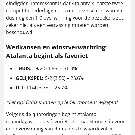
eindigden. Interessant is dat Atalanta's laatste twee
competitienederlagen ook met deze score kwamen,
dus nog een 1-0 overwinning voor de bezoekers zou
zeker niet als een verrassing moeten worden
beschouwd.
Wedkansen en winstverwachting:
Atalanta begint als favoriet
THUIS:
19/20 (1.95) – 51.3%
GELIJKSPEL:
5/2 (3.50) – 28.6%
UIT:
11/4 (3.75) – 26.7%
*Let op! Odds kunnen op ieder moment wijzigen!
Volgens de quoteringen begint Atalanta
maandagavond als favoriet. Dat maakt onze tip voor
een overwinning van Roma des te waardevoller.