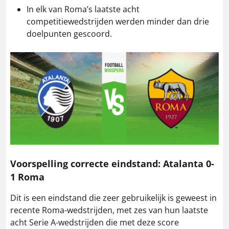
In elk van Roma’s laatste acht
competitiewedstrijden werden minder dan drie
doelpunten gescoord.
Voorspelling correcte eindstand:
Atalanta 0-
1 Roma
Dit is een eindstand die zeer gebruikelijk is geweest in
recente Roma-wedstrijden, met zes van hun laatste
acht Serie A-wedstrijden die met deze score