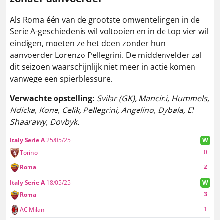
Als Roma één van de grootste omwentelingen in de
Serie A-geschiedenis wil voltooien en in de top vier wil
eindigen, moeten ze het doen zonder hun
aanvoerder Lorenzo Pellegrini. De middenvelder zal
dit seizoen waarschijnlijk niet meer in actie komen
vanwege een spierblessure.
Verwachte opstelling:
Svilar (GK), Mancini, Hummels,
Ndicka, Kone, Celik, Pellegrini, Angelino, Dybala, El
Shaarawy, Dovbyk.
Italy Serie A
25/05/25
W
0
Torino
2
Roma
Italy Serie A
18/05/25
W
3
Roma
1
AC Milan