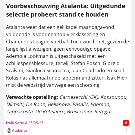
Voorbeschouwing Atalanta: Uitgedunde
selectie probeert stand te houden
Atalanta weet dat een gelijkspel maandagavond
voldoende is voor een top-vierklassering en
Champions League-voetbal. Toch wordt het, gezien de
lange lijst afwezigen, geen eenvoudige opgave.
Ademola Lookman is uitgeschakeld met een
achillespeesblessure, terwijl Stefan Posch, Giorgio
Scalvini, Gianluca Scamacca, Juan Cuadrado en Sead
Kolasinac allemaal in de lappenmand zitten. Isak Hien
mist de wedstrijd vanwege een schorsing.
Verwachte opstelling:
Carnesecchi (GK), Kossounou,
Djimsiti, De Roon, Bellanova, Pasalic, Ederson,
Zappacosta, De Ketelaere, Brescianini, Retegui.
Italy Serie A
25/05/25
V
2
Atalanta