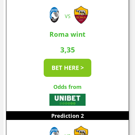
VS
Roma wint
3,35
BET HERE >
Odds from
Prediction 2