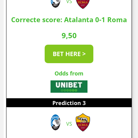
VS
Correcte score: Atalanta 0-1 Roma
9,50
BET HERE >
Odds from
Prediction 3
VS