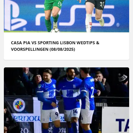
CASA PIA VS SPORTING LISBON WEDTIPS &
VOORSPELLINGEN (08/08/2025)