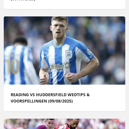
READING VS HUDDERSFIELD WEDTIPS &
VOORSPELLINGEN (09/08/2025)