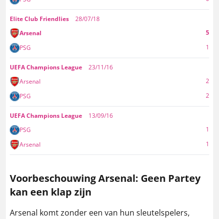
Elite Club Friendlies
28/07/18
5
Arsenal
1
PSG
UEFA Champions League
23/11/16
2
Arsenal
2
PSG
UEFA Champions League
13/09/16
1
PSG
1
Arsenal
Voorbeschouwing
Arsenal
: Geen Partey
kan een klap zijn
Arsenal komt zonder een van hun sleutelspelers,