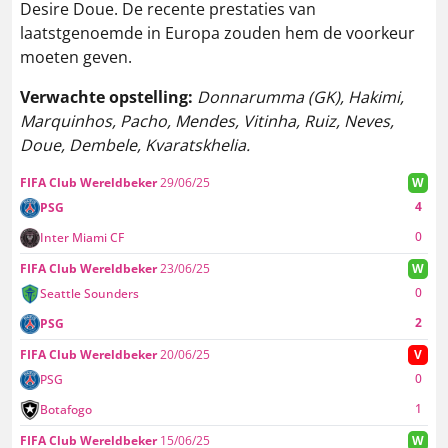
Desire Doue. De recente prestaties van
laatstgenoemde in Europa zouden hem de voorkeur
moeten geven.
Verwachte opstelling:
Donnarumma (GK), Hakimi,
Marquinhos, Pacho, Mendes, Vitinha, Ruiz, Neves,
Doue, Dembele, Kvaratskhelia.
FIFA Club Wereldbeker
29/06/25
W
4
PSG
0
Inter Miami CF
FIFA Club Wereldbeker
23/06/25
W
0
Seattle Sounders
2
PSG
FIFA Club Wereldbeker
20/06/25
V
0
PSG
1
Botafogo
FIFA Club Wereldbeker
15/06/25
W