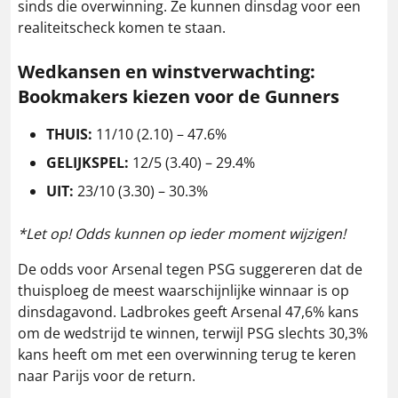
sinds die overwinning. Ze kunnen dinsdag voor een
realiteitscheck komen te staan.
Wedkansen en winstverwachting:
Bookmakers kiezen voor de Gunners
THUIS:
11/10 (2.10) – 47.6%
GELIJKSPEL:
12/5 (3.40) – 29.4%
UIT:
23/10 (3.30) – 30.3%
*Let op! Odds kunnen op ieder moment wijzigen!
De odds voor Arsenal tegen PSG suggereren dat de
thuisploeg de meest waarschijnlijke winnaar is op
dinsdagavond. Ladbrokes geeft Arsenal 47,6% kans
om de wedstrijd te winnen, terwijl PSG slechts 30,3%
kans heeft om met een overwinning terug te keren
naar Parijs voor de return.