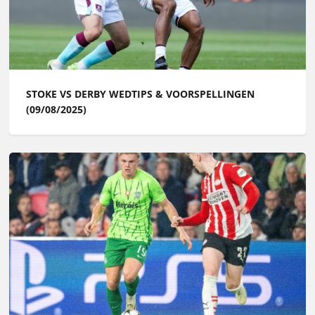
STOKE VS DERBY WEDTIPS & VOORSPELLINGEN
(09/08/2025)