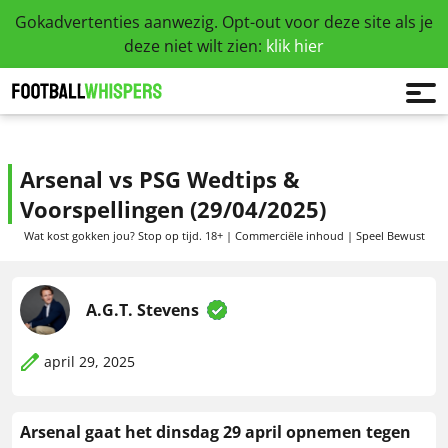
Gokadvertenties aanwezig. Opt-out voor deze site als je
deze niet wilt zien:
klik hier
Arsenal vs PSG Wedtips &
Voorspellingen (29/04/2025)
Wat kost gokken jou? Stop op tijd. 18+ | Commerciële inhoud | Speel Bewust
A.G.T. Stevens
april 29, 2025
Arsenal gaat het dinsdag 29 april opnemen tegen