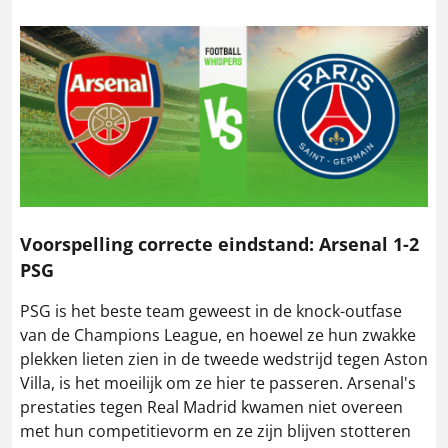
Voorspelling correcte eindstand:
Arsenal 1-2
PSG
PSG is het beste team geweest in de knock-outfase
van de Champions League, en hoewel ze hun zwakke
plekken lieten zien in de tweede wedstrijd tegen Aston
Villa, is het moeilijk om ze hier te passeren. Arsenal's
prestaties tegen Real Madrid kwamen niet overeen
met hun competitievorm en ze zijn blijven stotteren