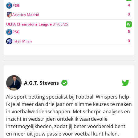
4
PSG
0
Atletico Madrid
UEFA Champions League
31/05/25
W
5
PSG
0
Inter Milan
A.G.T. Stevens
Als sport-betting specialist bij Football Whispers help
ik je al meer dan drie jaar om slimme keuzes te maken
in voetbalweddenschappen. Met scherpe analyses en
inzicht in wedstrijden ontdek ik waardevolle
inzetmogelijkheden, zodat jij beter voorbereid bent
en meer uit jouw passie voor voetbal kunt halen.