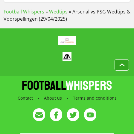
Football Whispers
»
Wedtips
»
Arsenal vs PSG Wedtips &
Voorspellingen (29/04/2025)
Contact
-
About us
-
Terms and conditions