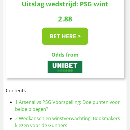
Uitslag wedstrijd: PSG wint
2.88
BET HERE >
Odds from
Contents
1
Arsenal vs PSG Voorspelling: Doelpunten voor
beide ploegen?
2
Wedkansen en winstverwachting: Bookmakers
kiezen voor de Gunners