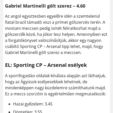
Gabriel Martinelli gólt szerez – 4.60
Az angol együttesben egyelőre idén a szemtelenül
fiatal brazil támadó viszi a prímet gólszerzés terén. A
mostani meccsen pedig ismét feliratkozhat majd a
gólszerzők közé, ha jókor lesz helyen. Amennyiben ezt
a forgatókönyvet valószínűsítjük, akkor egy nagyon
csábító Sporting CP – Arsenal tipp lehet, majd, hogy
Gabriel Martinelli gólt szerez a meccsen.
EL: Sporting CP – Arsenal esélyek
A sportfogadási oldalak kínálata alapján azt láthatjuk,
hogy az Ágyúsok esélyesebbek lehetnek, de
mindenképpen nagy küzdelemre számíthatunk majd.
Ez a meccs szorzóin is egyértelműen megmutatkozik:
Hazai győzelem: 3.45
Döntetlen: 3.55