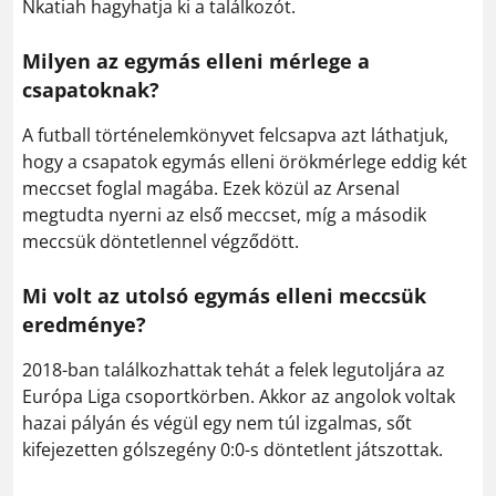
Nkatiah hagyhatja ki a találkozót.
Milyen az egymás elleni mérlege a
csapatoknak?
A futball történelemkönyvet felcsapva azt láthatjuk,
hogy a csapatok egymás elleni örökmérlege eddig két
meccset foglal magába. Ezek közül az Arsenal
megtudta nyerni az első meccset, míg a második
meccsük döntetlennel végződött.
Mi volt az utolsó egymás elleni meccsük
eredménye?
2018-ban találkozhattak tehát a felek legutoljára az
Európa Liga csoportkörben. Akkor az angolok voltak
hazai pályán és végül egy nem túl izgalmas, sőt
kifejezetten gólszegény 0:0-s döntetlent játszottak.