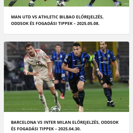
MAN UTD VS ATHLETIC BILBAO ELŐREJELZÉS,
ODDSOK ÉS FOGADÁSI TIPPEK – 2025.05.08.
BARCELONA VS INTER MILAN ELŐREJELZÉS, ODDSOK
ÉS FOGADÁSI TIPPEK – 2025.04.30.