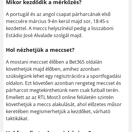
Mikor kezdődik a mérkőzés?
A portugál és az angol csapat párharcának első
meccsére március 9-én kerül majd sor, 18:45-s
kezdettel. A meccs helyszínéül pedig a lisszaboni
Estádio José Alvalade szolgál majd.
Hol nézhetjük a meccset?
A mostani meccset élőben a Bet365 oldalán
követhetjük majd élőben, amihez azonban
szükségünk lehet egy regisztrációra a sportfogadási
oldalon. Ezt követően azonban rengeteg meccset és
párharcot megtekinthetünk nem csak futball terén.
Emellett az az RTL Most3 online felületén szintén
követhetjük a meccs alakulását, ahol előzetes műsor
keretében megismerhetjük a kezdőket, várható
taktikákat.