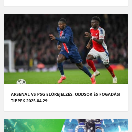
ARSENAL VS PSG ELŐREJELZÉS, ODDSOK ÉS FOGADÁSI
TIPPEK 2025.04.29.