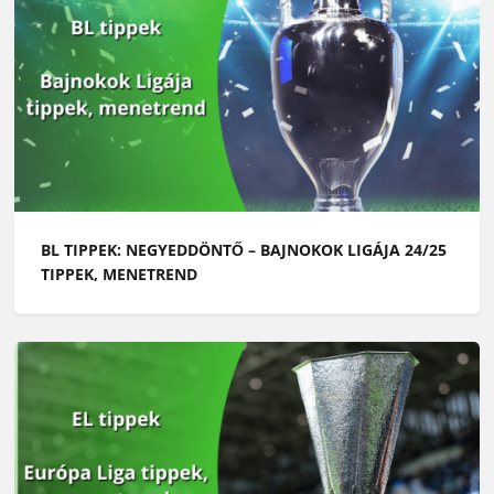
BL TIPPEK: NEGYEDDÖNTŐ – BAJNOKOK LIGÁJA 24/25
TIPPEK, MENETREND