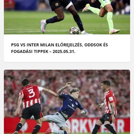
PSG VS INTER MILAN ELŐREJELZÉS, ODDSOK ÉS
FOGADÁSI TIPPEK – 2025.05.31.