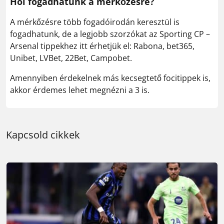
Hol fogadhatunk a mérkőzésre?
A mérkőzésre több fogadóirodán keresztül is
fogadhatunk, de a legjobb szorzókat az Sporting CP –
Arsenal tippekhez itt érhetjük el: Rabona, bet365,
Unibet, LVBet, 22Bet, Campobet.
Amennyiben érdekelnek más kecsegtető focitippek is,
akkor érdemes lehet megnézni a 3 is.
Kapcsold cikkek