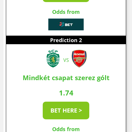
Odds from
Prediction 2
VS
Mindkét csapat szerez gólt
1.74
BET HERE >
Odds from