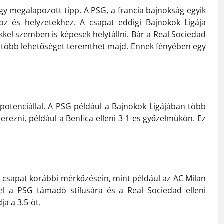
gy megalapozott tipp. A PSG, a francia bajnokság egyik
oz és helyzetekhez. A csapat eddigi Bajnokok Ligája
kkel szemben is képesek helytállni. Bár a Real Sociedad
 is több lehetőséget teremthet majd. Ennek fényében egy
otenciállal. A PSG például a Bajnokok Ligájában több
erezni, például a Benfica elleni 3-1-es győzelmükön. Ez
csapat korábbi mérkőzésein, mint például az AC Milan
el a PSG támadó stílusára és a Real Sociedad elleni
a a 3.5-öt.