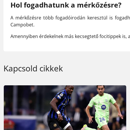
Hol fogadhatunk a mérkőzésre?
A mérkőzésre több fogadóirodán keresztül is fogadha
Campobet.
Amennyiben érdekelnek más kecsegtető focitippek is,
Kapcsold cikkek