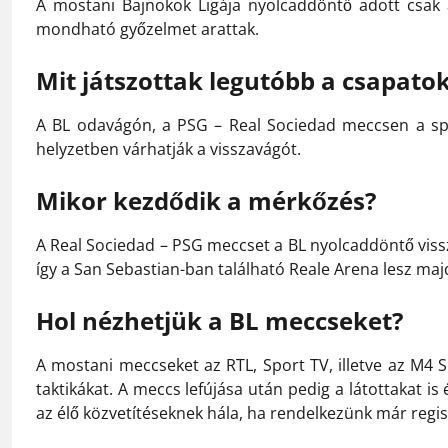
A mostani Bajnokok Ligája nyolcaddöntő adott csak 
mondható győzelmet arattak.
Mit játszottak legutóbb a csapato
A BL odavágón, a PSG – Real Sociedad meccsen a span
helyzetben várhatják a visszavágót.
Mikor kezdődik a mérkőzés?
A Real Sociedad – PSG meccset a BL nyolcaddöntő viss
így a San Sebastian-ban található Reale Arena lesz maj
Hol nézhetjük a BL meccseket?
A mostani meccseket az RTL, Sport TV, illetve az M4
taktikákat. A meccs lefújása után pedig a látottakat is
az élő közvetítéseknek hála, ha rendelkezünk már regis