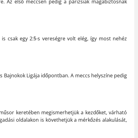
re. Az első meccsen pedig a párizsiak magabiztosnak
s csak egy 2:§-s vereségre volt elég, így most nehéz
s Bajnokok Ligája időpontban. A meccs helyszíne pedig
ő műsor keretében megismerhetjük a kezdőket, várható
fogadási oldalakon is követhetjük a mérkőzés alakulását,