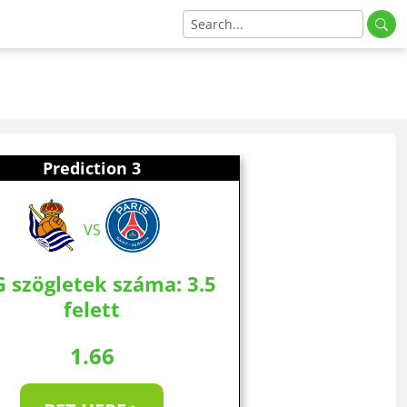
Prediction 3
VS
 szögletek száma: 3.5
felett
1.66