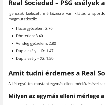
Real Sociedad – PSG esélyek 
Igencsak kiélezett mérkőzésre van kilátás a sportfo
megmutatkozik:
Hazai győzelem: 2.70
Döntetlen: 3.40
Vendég győzelem: 2.80
Dupla esély – 1X: 1.47
Dupla esély – X2: 1.50
Amit tudni érdemes a Real So
A két együttes mostani egymás elleni mérkőzésével ka
Milyen az egymás elleni mérlege 