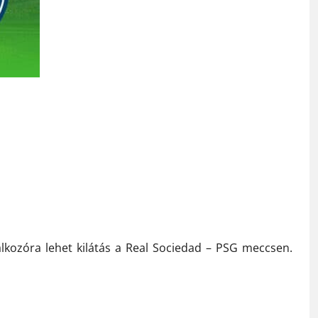
lkozóra lehet kilátás a Real Sociedad – PSG meccsen.