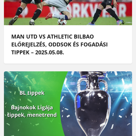
MAN UTD VS ATHLETIC BILBAO
ELŐREJELZÉS, ODDSOK ÉS FOGADÁSI
TIPPEK – 2025.05.08.