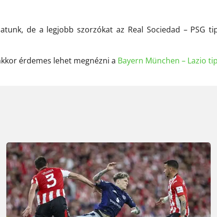
tunk, de a legjobb szorzókat az Real Sociedad – PSG tipp
 akkor érdemes lehet megnézni a
Bayern München – Lazio tip