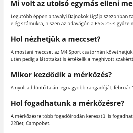
Mi volt az utolsó egymás elleni 
Legutóbb éppen a tavalyi Bajnokok Ligája szezonban ta
elég számukra, hiszen az odavágón a PSG 2:3-s győzelmé
Hol nézhetjük a meccset?
A mostani meccset az M4 Sport csatornán követhetjük 
után pedig a látottakat is értékelik a meghívott szakért
Mikor kezdődik a mérkőzés?
A nyolcaddöntő talán legnagyobb rangadóját, február 1
Hol fogadhatunk a mérkőzésre?
A mérkőzésre több fogadóirodán keresztül is fogadhatu
22Bet, Campobet.