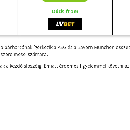
Odds from
bb párharcának ígérkezik a PSG és a Bayern München összec
k szerelmesei számára.
ak a kezdő sípszóig. Emiatt érdemes figyelemmel követni a