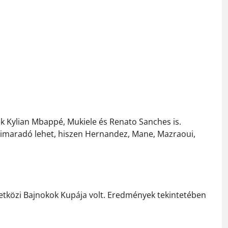
k Kylian Mbappé, Mukiele és Renato Sanches is.
b kimaradó lehet, hiszen Hernandez, Mane, Mazraoui,
zetközi Bajnokok Kupája volt. Eredmények tekintetében