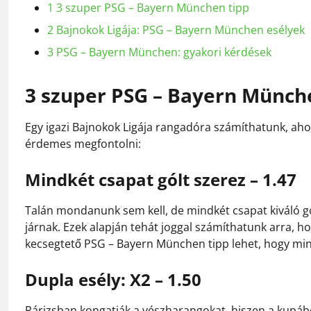
1
3 szuper PSG – Bayern München tipp
2
Bajnokok Ligája: PSG – Bayern München esélyek
3
PSG – Bayern München: gyakori kérdések
3 szuper PSG – Bayern Münch
Egy igazi Bajnokok Ligája rangadóra számíthatunk, aho
érdemes megfontolni:
Mindkét csapat gólt szerez – 1.47
Talán mondanunk sem kell, de mindkét csapat kiváló gó
járnak. Ezek alapján tehát joggal számíthatunk arra, h
kecsegtető PSG – Bayern München tipp lehet, hogy min
Dupla esély: X2 – 1.50
Párizsban kongatják a vészharangokat, hiszen a kupából