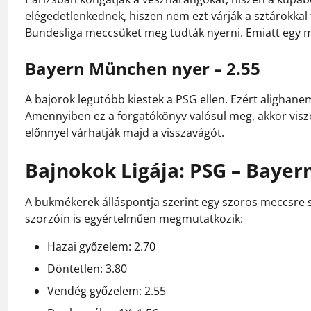
elégedetlenkednek, hiszen nem ezt várják a sztárokkal
Bundesliga meccsüket meg tudták nyerni. Emiatt egy m
Bayern München nyer – 2.55
A bajorok legutóbb kiestek a PSG ellen. Ezért alighan
Amennyiben ez a forgatókönyv valósul meg, akkor visz
előnnyel várhatják majd a visszavágót.
Bajnokok Ligája: PSG – Baye
A bukmékerek álláspontja szerint egy szoros meccsre 
szorzóin is egyértelműen megmutatkozik:
Hazai győzelem: 2.70
Döntetlen: 3.80
Vendég győzelem: 2.55