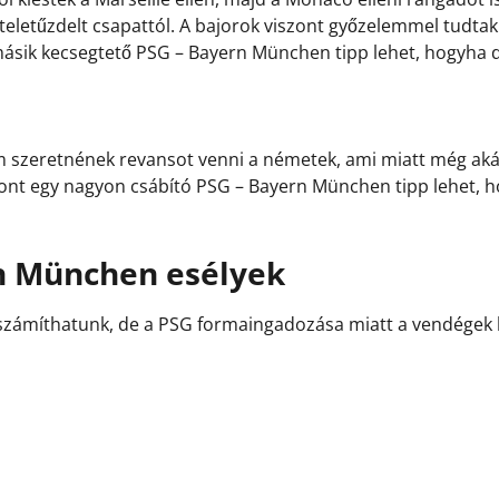
 teletűzdelt csapattól. A bajorok viszont győzelemmel tudta
ásik kecsegtető PSG – Bayern München tipp lehet, hogyha d
em szeretnének revansot venni a németek, ami miatt még aká
ont egy nagyon csábító PSG – Bayern München tipp lehet, h
rn München esélyek
számíthatunk, de a PSG formaingadozása miatt a vendégek l