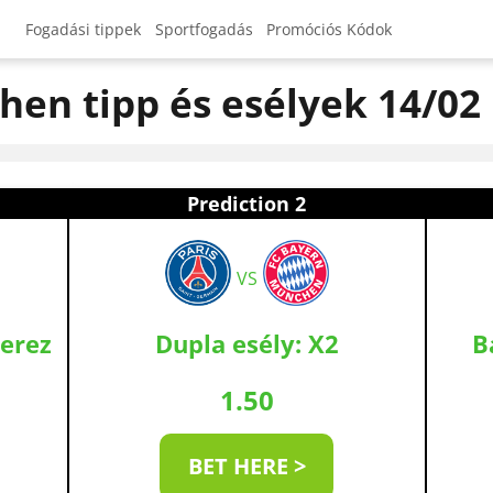
Fogadási tippek
Sportfogadás
Promóciós Kódok
Legjobb sportfogadási oldalak
Betmatch promóciós kód
en tipp és esélyek 14/02
Legjobb sportfogadási alkalmazás
Boabet Promóciós kód
Sportfogadási bónuszok
22bet promóciós kód
Prediction 2
BetOnRed promóciós kód
MostBet promókód
VS
1xBet promóciós kód
zerez
Dupla esély: X2
B
1.50
BET HERE >