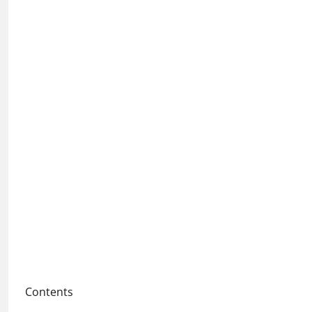
Contents