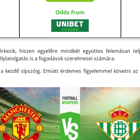
Odds from
kezik, hiszen egyelőre mindkét együttes felemásan telje
élylatolgatás is a fogadások szerelmesei számára.
 kezdő sípszóig. Emiatt érdemes figyelemmel követni az 