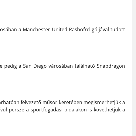
árosában a Manchester United Rashofrd góljával tudott
íne pedig a San Diego városában található Snapdragon
 várhatóan felvezető műsor keretében megismerhetjük a
kívül persze a sportfogadási oldalakon is követhetjük a