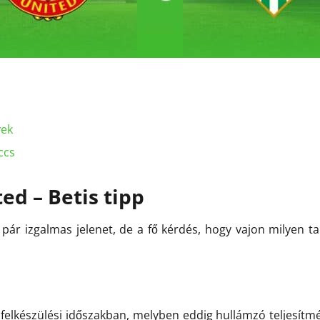
yek
ccs
ed – Betis tipp
r izgalmas jelenet, de a fő kérdés, hogy vajon milyen takt
felkészülési időszakban, melyben eddig hullámzó teljesít