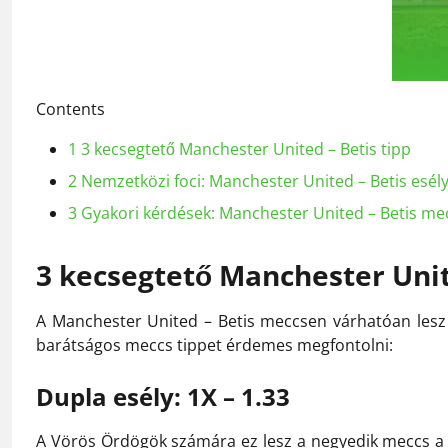
Contents
1
3 kecsegtető Manchester United – Betis tipp
2
Nemzetközi foci: Manchester United – Betis esél
3
Gyakori kérdések: Manchester United – Betis me
3 kecsegtető Manchester Unit
A Manchester United – Betis meccsen várhatóan lesz pá
barátságos meccs tippet érdemes megfontolni:
Dupla esély: 1X – 1.33
A Vörös Ördögök számára ez lesz a negyedik meccs a 