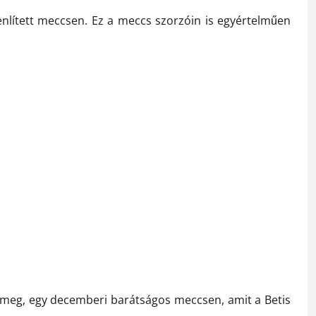
nlített meccsen. Ez a meccs szorzóin is egyértelműen
 meg, egy decemberi barátságos meccsen, amit a Betis