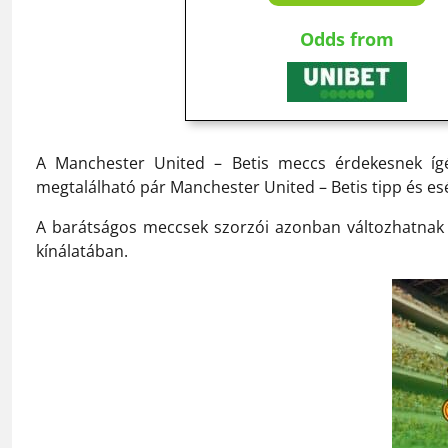
Odds from
A Manchester United – Betis meccs érdekesnek ígér
megtalálható pár Manchester United – Betis tipp és es
A barátságos meccsek szorzói azonban változhatnak a
kínálatában.