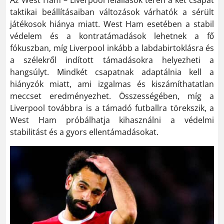
Az West Ham – Liverpool felállások terén a két csapat
taktikai beállításaiban változások várhatók a sérült
játékosok hiánya miatt. West Ham esetében a stabil
védelem és a kontratámadások lehetnek a fő
fókuszban, míg Liverpool inkább a labdabirtoklásra és
a szélekről indított támadásokra helyezheti a
hangsúlyt. Mindkét csapatnak adaptálnia kell a
hiányzók miatt, ami izgalmas és kiszámíthatatlan
meccset eredményezhet. Összességében, míg a
Liverpool továbbra is a támadó futballra törekszik, a
West Ham próbálhatja kihasználni a védelmi
stabilitást és a gyors ellentámadásokat.