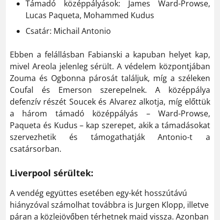
Támadó középpályások: James Ward-Prowse,
Lucas Paqueta, Mohammed Kudus
Csatár: Michail Antonio
Ebben a felállásban Fabianski a kapuban helyet kap,
mivel Areola jelenleg sérült. A védelem központjában
Zouma és Ogbonna párosát találjuk, míg a széleken
Coufal és Emerson szerepelnek. A középpálya
defenzív részét Soucek és Alvarez alkotja, míg előttük
a három támadó középpályás – Ward-Prowse,
Paqueta és Kudus – kap szerepet, akik a támadásokat
szervezhetik és támogathatják Antonio-t a
csatársorban.
Liverpool sérültek:
A vendég együttes esetében egy-két hosszútávú
hiányzóval számolhat továbbra is Jurgen Klopp, illetve
páran a közlejövőben térhetnek majd vissza. Azonban