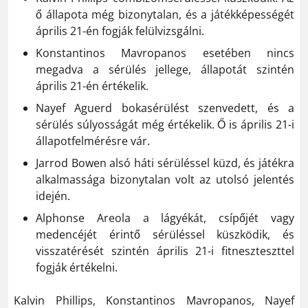
ő állapota még bizonytalan, és a játékképességét
április 21-én fogják felülvizsgálni.
Konstantinos Mavropanos esetében nincs
megadva a sérülés jellege, állapotát szintén
április 21-én értékelik.
Nayef Aguerd bokasérülést szenvedett, és a
sérülés súlyosságát még értékelik. Ő is április 21-i
állapotfelmérésre vár.
Jarrod Bowen alsó háti sérüléssel küzd, és játékra
alkalmassága bizonytalan volt az utolsó jelentés
idején.
Alphonse Areola a lágyékát, csípőjét vagy
medencéjét érintő sérüléssel küszködik, és
visszatérését szintén április 21-i fitneszteszttel
fogják értékelni.
Kalvin Phillips, Konstantinos Mavropanos, Nayef