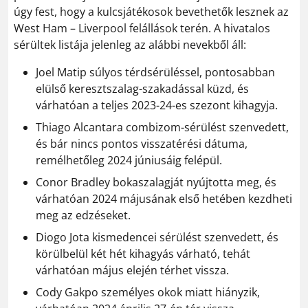
úgy fest, hogy a kulcsjátékosok bevethetők lesznek az
West Ham – Liverpool felállások terén. A hivatalos
sérültek listája jelenleg az alábbi nevekből áll:
Joel Matip súlyos térdsérüléssel, pontosabban
elülső keresztszalag-szakadással küzd, és
várhatóan a teljes 2023-24-es szezont kihagyja.
Thiago Alcantara combizom-sérülést szenvedett,
és bár nincs pontos visszatérési dátuma,
remélhetőleg 2024 júniusáig felépül.
Conor Bradley bokaszalagját nyújtotta meg, és
várhatóan 2024 májusának első hetében kezdheti
meg az edzéseket.
Diogo Jota kismedencei sérülést szenvedett, és
körülbelül két hét kihagyás várható, tehát
várhatóan május elején térhet vissza.
Cody Gakpo személyes okok miatt hiányzik,