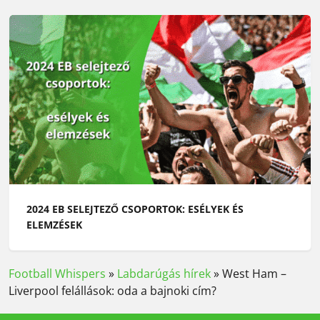
2024 EB SELEJTEZŐ CSOPORTOK: ESÉLYEK ÉS
ELEMZÉSEK
Football Whispers
»
Labdarúgás hírek
»
West Ham –
Liverpool felállások: oda a bajnoki cím?