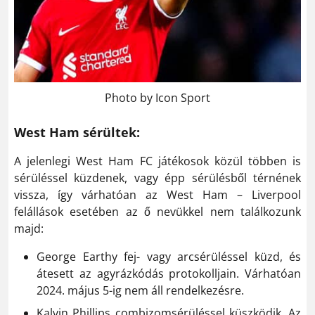
Photo by Icon Sport
West Ham sérültek:
A jelenlegi West Ham FC játékosok közül többen is
sérüléssel küzdenek, vagy épp sérülésből térnének
vissza, így várhatóan az West Ham – Liverpool
felállások esetében az ő nevükkel nem találkozunk
majd:
George Earthy fej- vagy arcsérüléssel küzd, és
átesett az agyrázkódás protokolljain. Várhatóan
2024. május 5-ig nem áll rendelkezésre.
Kalvin Phillips combizomsérüléssel küszködik. Az