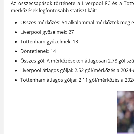
Az összecsapások története a Liverpool FC és a Tot
mérkőzések legfontosabb statisztikáit:
Összes mérkőzés: 54 alkalommal mérkőztek meg e
Liverpool győzelmek: 27
Tottenham győzelmek: 13
Döntetlenek: 14
Összes gól: A mérkőzéseken átlagosan 2.78 gól szül
Liverpool átlagos góljai: 2.52 gól/mérkőzés a 2024
Tottenham átlagos góljai: 2.11 gól/mérkőzés a 20