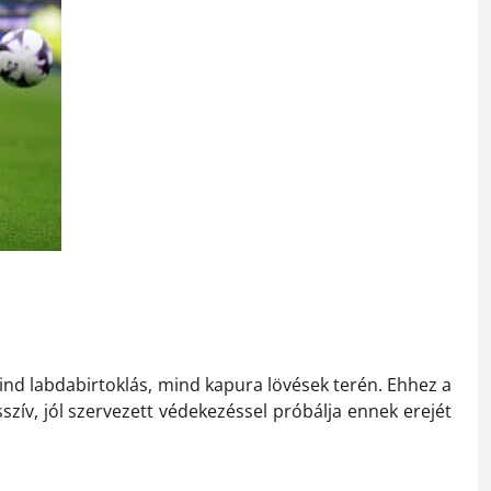
ind labdabirtoklás, mind kapura lövések terén. Ehhez a
ív, jól szervezett védekezéssel próbálja ennek erejét