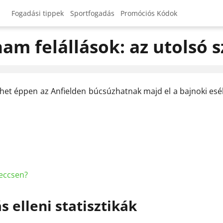
Fogadási tippek
Sportfogadás
Promóciós Kódok
Legjobb sportfogadási oldalak
Betmatch promóciós kód
ham felállások: az utolsó 
Legjobb sportfogadási alkalmazás
Boabet Promóciós kód
Sportfogadási bónuszok
22bet promóciós kód
ehet éppen az Anfielden búcsúzhatnak majd el a bajnoki esél
BetOnRed promóciós kód
MostBet promókód
1xBet promóciós kód
meccsen?
 elleni statisztikák