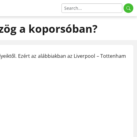
szög a koporsóban?
yeiktől. Ezért az alábbiakban az Liverpool – Tottenham