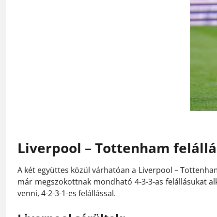
Liverpool – Tottenham feláll
A két együttes közül várhatóan a Liverpool – Tottenha
már megszokottnak mondható 4-3-3-as felállásukat alk
venni, 4-2-3-1-es felállással.