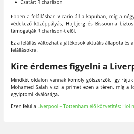
Csatár: Richarlison
Ebben a felállásban Vicario áll a kapuban, míg a né
védekező középpályás, Hojbjerg és Bissouma biztosí
támogatják Richarlison-t elől.
Ez a felállás változhat a játékosok aktuális állapota és
felállásokra.
Kire érdemes figyelni a Live
Mindkét oldalon vannak komoly gólszerzők, így rájuk 
Mohamed Salah viszi a prímet ezen a téren, míg a lo
egyiptomi kiválósága.
Ezen felül a
Liverpool – Tottenham élő közvetítés: Hol 