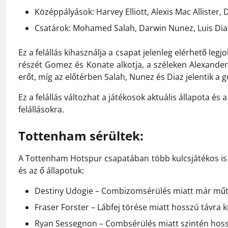
Középpályások: Harvey Elliott, Alexis Mac Allister,
Csatárok: Mohamed Salah, Darwin Nunez, Luis Dia
Ez a felállás kihasználja a csapat jelenleg elérhető le
részét Gomez és Konate alkotja, a széleken Alexander-A
erőt, míg az előtérben Salah, Nunez és Diaz jelentik a g
Ez a felállás változhat a játékosok aktuális állapota és
felállásokra.
Tottenham sérültek:
​A Tottenham Hotspur csapatában több kulcsjátékos is sé
és az ő állapotuk:
Destiny Udogie – Combizomsérülés miatt már műtéte
Fraser Forster – Lábfej törése miatt hosszú távra k
Ryan Sessegnon – Combsérülés miatt szintén hosszú