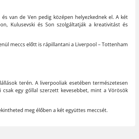
o és van de Ven pedig középen helyezkednek el. A két
, Kulusevski és Son szolgáltatják a kreativitást és
lenül meccs előtt is rápillantani a Liverpool – Tottenham
lállások terén. A liverpooliak esetében természetesen
 csak egy góllal szerzett kevesebbet, mint a Vörösök
tekintheted meg élőben a két együttes meccsét.