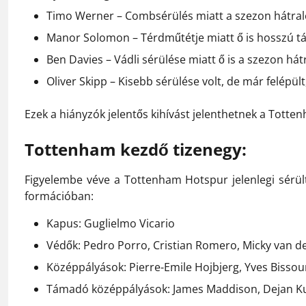
Timo Werner – Combsérülés miatt a szezon hátral
Manor Solomon – Térdműtétje miatt ő is hosszú táv
Ben Davies – Vádli sérülése miatt ő is a szezon há
Oliver Skipp – Kisebb sérülése volt, de már felépül
Ezek a hiányzók jelentős kihívást jelenthetnek a Totten
Tottenham kezdő tizenegy:
Figyelembe véve a Tottenham Hotspur jelenlegi sérült j
formációban:
Kapus: Guglielmo Vicario
Védők: Pedro Porro, Cristian Romero, Micky van d
Középpályások: Pierre-Emile Hojbjerg, Yves Bisso
Támadó középpályások: James Maddison, Dejan Ku