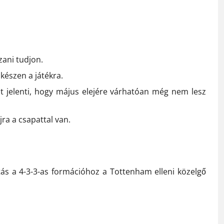
zani tudjon.
készen a játékra.
azt jelenti, hogy május elejére várhatóan még nem lesz
ra a csapattal van.
lítás a 4-3-3-as formációhoz a Tottenham elleni közelgő