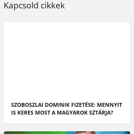
Kapcsold cikkek
SZOBOSZLAI DOMINIK FIZETÉSE: MENNYIT
IS KERES MOST A MAGYAROK SZTÁRJA?