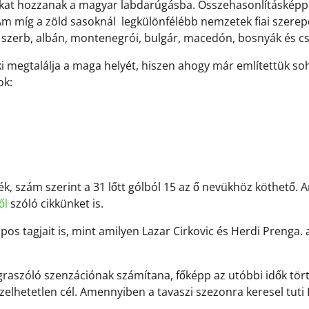
usokat hozzanak a magyar labdarúgásba. Összehasonlításkép
Ám míg a zöld sasoknál legkülönfélébb nemzetek fiai szerepe
 szerb, albán, montenegrói, bulgár, macedón, bosnyák és cse
i megtalálja a maga helyét, hiszen ahogy már említettük so
ok:
, szám szerint a 31 lőtt gólból 15 az ő nevükhöz köthető. A
ől
szóló cikkünket is.
s tagjait is, mint amilyen Lazar Cirkovic és Herdi Prenga. 
aszóló szenzációnak számítana, főképp az utóbbi idők törté
elhetetlen cél. Amennyiben a tavaszi szezonra keresel tuti 