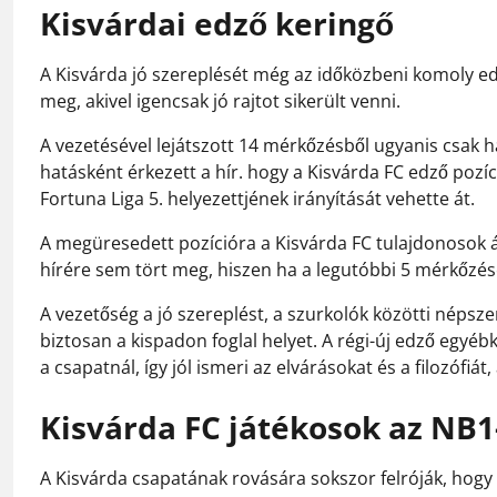
Kisvárdai edző keringő
A Kisvárda jó szereplését még az időközbeni komoly edz
meg, akivel igencsak jó rajtot sikerült venni.
A vezetésével lejátszott 14 mérkőzésből ugyanis csak 
hatásként érkezett a hír. hogy a Kisvárda FC edző pozí
Fortuna Liga 5. helyezettjének irányítását vehette át.
A megüresedett pozícióra a Kisvárda FC tulajdonosok 
hírére sem tört meg, hiszen ha a legutóbbi 5 mérkőzés
A vezetőség a jó szereplést, a szurkolók közötti népsze
biztosan a kispadon foglal helyet. A régi-új edző egyé
a csapatnál, így jól ismeri az elvárásokat és a filozófiát
Kisvárda FC játékosok az NB
A Kisvárda csapatának rovására sokszor felróják, hog