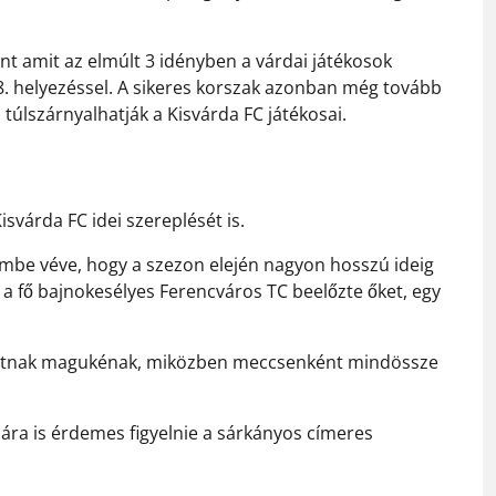
nt amit az elmúlt 3 idényben a várdai játékosok
 8. helyezéssel. A sikeres korszak azonban még tovább
 túlszárnyalhatják a Kisvárda FC játékosai.
svárda FC idei szereplését is.
elembe véve, hogy a szezon elején nagyon hosszú ideig
 a fő bajnokesélyes Ferencváros TC beelőzte őket, egy
udhatnak magukénak, miközben meccsenként mindössze
iára is érdemes figyelnie a sárkányos címeres