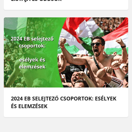
2024 EB SELEJTEZŐ CSOPORTOK: ESÉLYEK
ÉS ELEMZÉSEK