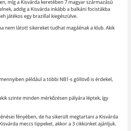
pen, míg a Kisvárda keretében 7 magyar származású
lnek, addig a Kisvárda inkább a balkáni focistákba
h játékos egy brazillal kiegészülve.
ha nem látott sikereket tudhat magáénak a klub. Akik
mennyiben például a többi NB1-s góllövő is érdekel,
akik szinte minden mérkőzésen pályára léptek, így
nései fényében, de ha sikerült megtartani a Kisvárda
Kisvárda meccs tippeket, akkor a 3 cikkünket ajánljuk.