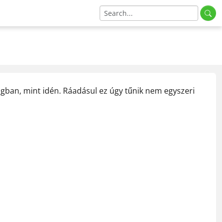
gban, mint idén. Ráadásul ez úgy tűnik nem egyszeri