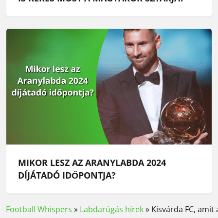
MIKOR LESZ AZ ARANYLABDA 2024
DÍJÁTADÓ IDŐPONTJA?
Football Whispers
»
Labdarúgás hírek
»
Kisvárda FC, amit