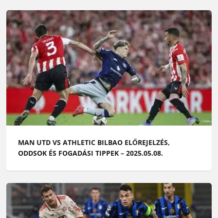
MAN UTD VS ATHLETIC BILBAO ELŐREJELZÉS,
ODDSOK ÉS FOGADÁSI TIPPEK – 2025.05.08.