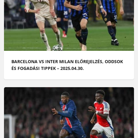
BARCELONA VS INTER MILAN ELŐREJELZÉS, ODDSOK
ÉS FOGADÁSI TIPPEK – 2025.04.30.