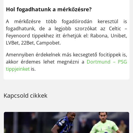
Hol fogadhatunk a mérkőzésre?
A mérkőzésre több fogadóirodán keresztül is
fogadhatunk, de a legjobb szorzókat az Celtic –
Feyenoord tippekhez itt érhetjük el: Rabona, Unibet,
LVBet, 22Bet, Campobet.
Amennyiben érdekelnek más kecsegtető focitippek is,
akkor érdemes lehet megnézni a
Dortmund – PSG
tippjeinket
is.
Kapcsold cikkek