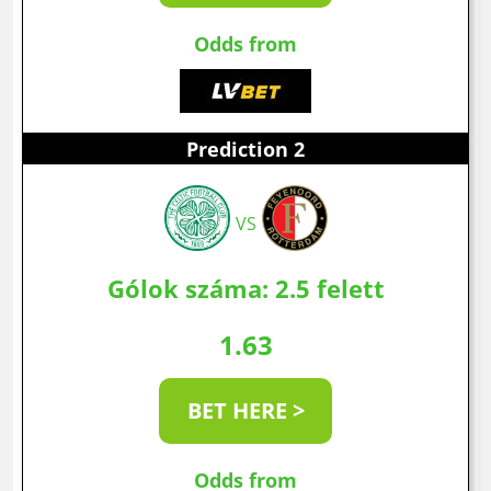
Odds from
Prediction 2
VS
Gólok száma: 2.5 felett
1.63
BET HERE >
Odds from