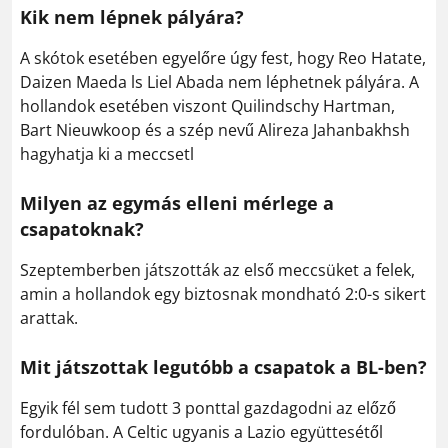
Kik nem lépnek pályára?
A skótok esetében egyelőre úgy fest, hogy Reo Hatate,
Daizen Maeda ls Liel Abada nem léphetnek pályára. A
hollandok esetében viszont Quilindschy Hartman,
Bart Nieuwkoop és a szép nevű Alireza Jahanbakhsh
hagyhatja ki a meccsetl
Milyen az egymás elleni mérlege a
csapatoknak?
Szeptemberben játszották az első meccsüket a felek,
amin a hollandok egy biztosnak mondható 2:0-s sikert
arattak.
Mit játszottak legutóbb a csapatok a BL-ben?
Egyik fél sem tudott 3 ponttal gazdagodni az előző
fordulóban. A Celtic ugyanis a Lazio együttesétől