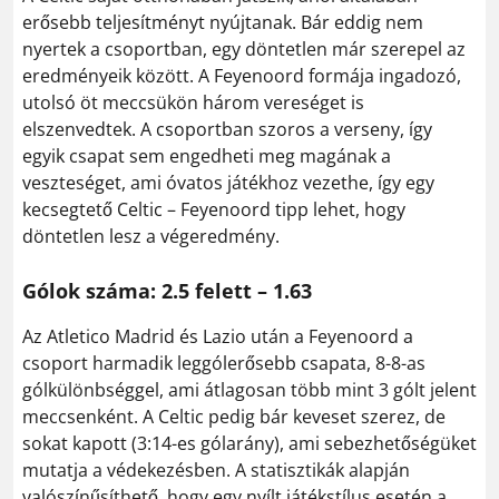
erősebb teljesítményt nyújtanak. Bár eddig nem
nyertek a csoportban, egy döntetlen már szerepel az
eredményeik között. A Feyenoord formája ingadozó,
utolsó öt meccsükön három vereséget is
elszenvedtek. A csoportban szoros a verseny, így
egyik csapat sem engedheti meg magának a
veszteséget, ami óvatos játékhoz vezethe, így egy
kecsegtető Celtic – Feyenoord tipp lehet, hogy
döntetlen lesz a végeredmény.
Gólok száma: 2.5 felett – 1.63
Az Atletico Madrid és Lazio után a Feyenoord a
csoport harmadik leggólerősebb csapata, 8-8-as
gólkülönbséggel, ami átlagosan több mint 3 gólt jelent
meccsenként. A Celtic pedig bár keveset szerez, de
sokat kapott (3:14-es gólarány), ami sebezhetőségüket
mutatja a védekezésben. A statisztikák alapján
valószínűsíthető, hogy egy nyílt játékstílus esetén a