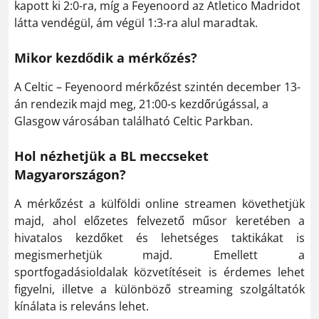
kapott ki 2:0-ra, míg a Feyenoord az Atletico Madridot
látta vendégül, ám végül 1:3-ra alul maradtak.
Mikor kezdődik a mérkőzés?
A Celtic – Feyenoord mérkőzést szintén december 13-
án rendezik majd meg, 21:00-s kezdőrúgással, a
Glasgow városában található Celtic Parkban.
Hol nézhetjük a BL meccseket
Magyarországon?
A mérkőzést a külföldi online streamen követhetjük
majd, ahol előzetes felvezető műsor keretében a
hivatalos kezdőket és lehetséges taktikákat is
megismerhetjük majd. Emellett a
sportfogadásioldalak közvetítéseit is érdemes lehet
figyelni, illetve a különböző streaming szolgáltatók
kínálata is releváns lehet.