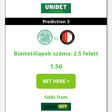
Prediction 3
VS
Büntetőlapok száma: 2.5 felett
1.56
BET HERE >
Odds from