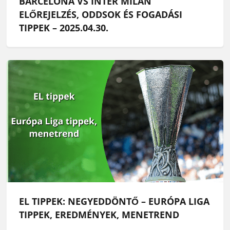
BARCELONA VS INTER MILAN
ELŐREJELZÉS, ODDSOK ÉS FOGADÁSI
TIPPEK – 2025.04.30.
EL TIPPEK: NEGYEDDÖNTŐ – EURÓPA LIGA
TIPPEK, EREDMÉNYEK, MENETREND