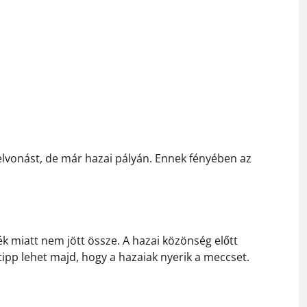
felvonást, de már hazai pályán. Ennek fényében az
ék miatt nem jött össze. A hazai közönség előtt
pp lehet majd, hogy a hazaiak nyerik a meccset.