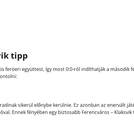
ik tipp
s feröeri együttest, így most 0:0-ról indíthatják a második 
ontolni:
radinak sikerül előnybe kerülnie. Ez azonban az enervált ját
al. Ennek fényében egy biztosabb Ferencváros – Klaksvik ti