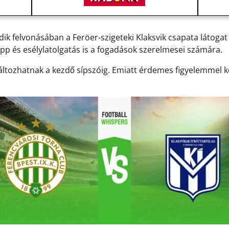
k felvonásában a Feröer-szigeteki Klaksvik csapata látogat 
ipp és esélylatolgatás is a fogadások szerelmesei számára.
ltozhatnak a kezdő sípszóig. Emiatt érdemes figyelemmel köv