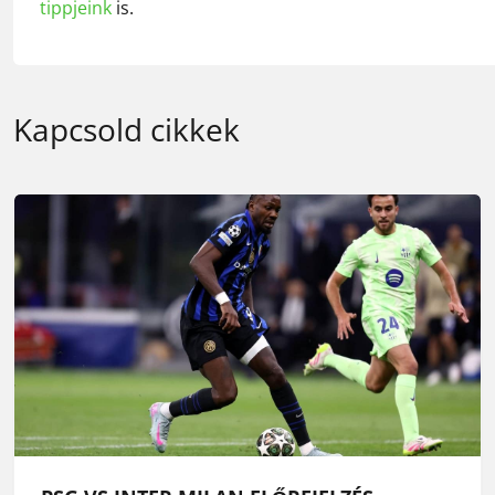
tippjeink
is.
Kapcsold cikkek