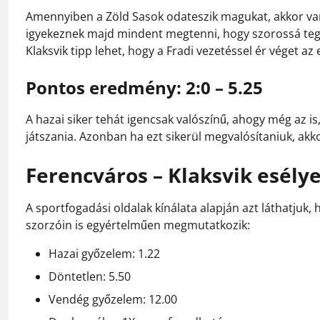
Amennyiben a Zöld Sasok odateszik magukat, akkor van
igyekeznek majd mindent megtenni, hogy szorossá tegyé
Klaksvik tipp lehet, hogy a Fradi vezetéssel ér véget az e
Pontos eredmény: 2:0 – 5.25
A hazai siker tehát igencsak valószínű, ahogy még az is
játszania. Azonban ha ezt sikerül megvalósítaniuk, akko
Ferencváros – Klaksvik esély
A sportfogadási oldalak kínálata alapján azt láthatjuk,
szorzóin is egyértelműen megmutatkozik:
Hazai győzelem: 1.22
Döntetlen: 5.50
Vendég győzelem: 12.00