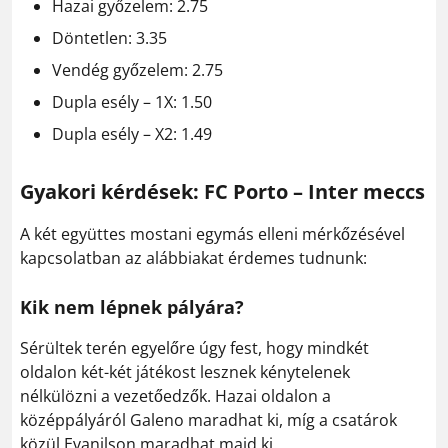
Hazai győzelem: 2.75
Döntetlen: 3.35
Vendég győzelem: 2.75
Dupla esély – 1X: 1.50
Dupla esély – X2: 1.49
Gyakori kérdések: FC Porto – Inter meccs
A két együttes mostani egymás elleni mérkőzésével
kapcsolatban az alábbiakat érdemes tudnunk:
Kik nem lépnek pályára?
Sérültek terén egyelőre úgy fest, hogy mindkét
oldalon két-két játékost lesznek kénytelenek
nélkülözni a vezetőedzők. Hazai oldalon a
középpályáról Galeno maradhat ki, míg a csatárok
közül Evanilson maradhat majd ki.