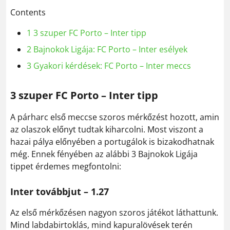
Contents
1
3 szuper FC Porto – Inter tipp
2
Bajnokok Ligája: FC Porto – Inter esélyek
3
Gyakori kérdések: FC Porto – Inter meccs
3 szuper FC Porto – Inter tipp
A párharc első meccse szoros mérkőzést hozott, amin
az olaszok előnyt tudtak kiharcolni. Most viszont a
hazai pálya előnyében a portugálok is bizakodhatnak
még. Ennek fényében az alábbi 3 Bajnokok Ligája
tippet érdemes megfontolni:
Inter továbbjut – 1.27
Az első mérkőzésen nagyon szoros játékot láthattunk.
Mind labdabirtoklás, mind kapuralövések terén