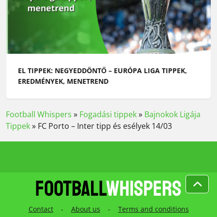
EL TIPPEK: NEGYEDDÖNTŐ – EURÓPA LIGA TIPPEK,
EREDMÉNYEK, MENETREND
Football Whispers
»
Fogadási tippek
»
Bajnokok Ligája
Tippek
»
FC Porto – Inter tipp és esélyek 14/03
Contact
-
About us
-
Terms and conditions