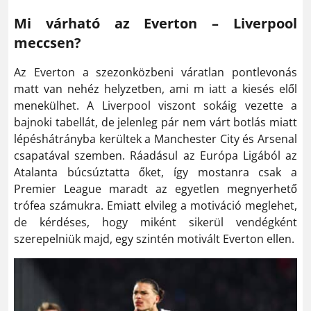
Mi várható az Everton – Liverpool
meccsen?
Az Everton a szezonközbeni váratlan pontlevonás
matt van nehéz helyzetben, ami m iatt a kiesés elől
menekülhet. A Liverpool viszont sokáig vezette a
bajnoki tabellát, de jelenleg pár nem várt botlás miatt
lépéshátrányba kerültek a Manchester City és Arsenal
csapatával szemben. Ráadásul az Európa Ligából az
Atalanta búcsúztatta őket, így mostanra csak a
Premier League maradt az egyetlen megnyerhető
trófea számukra. Emiatt elvileg a motiváció meglehet,
de kérdéses, hogy miként sikerül vendégként
szerepelniük majd, egy szintén motivált Everton ellen.