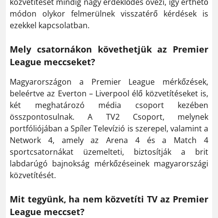
közvetítését mindig nagy érdeklődés övezi, így érthető
módon olykor felmerülnek visszatérő kérdések is
ezekkel kapcsolatban.
Mely csatornákon követhetjük az Premier
League meccseket?
Magyarországon a Premier League mérkőzések,
beleértve az Everton – Liverpool élő közvetítéseket is,
két meghatározó média csoport kezében
összpontosulnak. A TV2 Csoport, melynek
portfóliójában a Spíler Televízió is szerepel, valamint a
Network 4, amely az Arena 4 és a Match 4
sportcsatornákat üzemelteti, biztosítják a brit
labdarúgó bajnokság mérkőzéseinek magyarországi
közvetítését.
Mit tegyünk, ha nem közvetíti TV az Premier
League meccset?