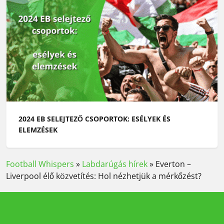
2024 EB SELEJTEZŐ CSOPORTOK: ESÉLYEK ÉS
ELEMZÉSEK
Football Whispers
»
Labdarúgás hírek
»
Everton –
Liverpool élő közvetítés: Hol nézhetjük a mérkőzést?