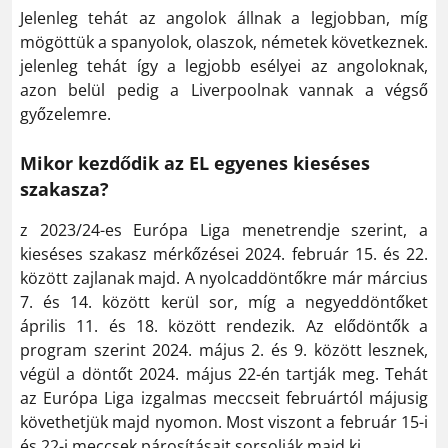
Jelenleg tehát az angolok állnak a legjobban, míg
mögöttük a spanyolok, olaszok, németek következnek.
jelenleg tehát így a legjobb esélyei az angoloknak,
azon belül pedig a Liverpoolnak vannak a végső
győzelemre.
Mikor kezdődik az EL egyenes kieséses
szakasza?
z 2023/24-es Európa Liga menetrendje szerint, a
kieséses szakasz mérkőzései 2024. február 15. és 22.
között zajlanak majd. A nyolcaddöntőkre már március
7. és 14. között kerül sor, míg a negyeddöntőket
április 11. és 18. között rendezik. Az elődöntők a
program szerint 2024. május 2. és 9. között lesznek,
végül a döntőt 2024. május 22-én tartják meg. Tehát
az Európa Liga izgalmas meccseit februártól májusig
követhetjük majd nyomon. Most viszont a február 15-i
és 22-i meccsek párosításait sorsolják majd ki.