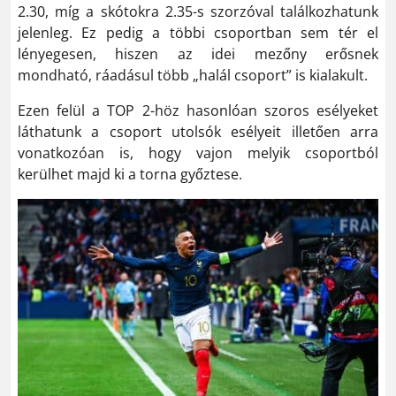
2.30, míg a skótokra 2.35-s szorzóval találkozhatunk
jelenleg. Ez pedig a többi csoportban sem tér el
lényegesen, hiszen az idei mezőny erősnek
mondható, ráadásul több „halál csoport” is kialakult.
Ezen felül a TOP 2-höz hasonlóan szoros esélyeket
láthatunk a csoport utolsók esélyeit illetően arra
vonatkozóan is, hogy vajon melyik csoportból
kerülhet majd ki a torna győztese.