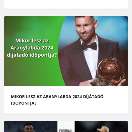
MIKOR LESZ AZ ARANYLABDA 2024 DÍJÁTADÓ
IDŐPONTJA?