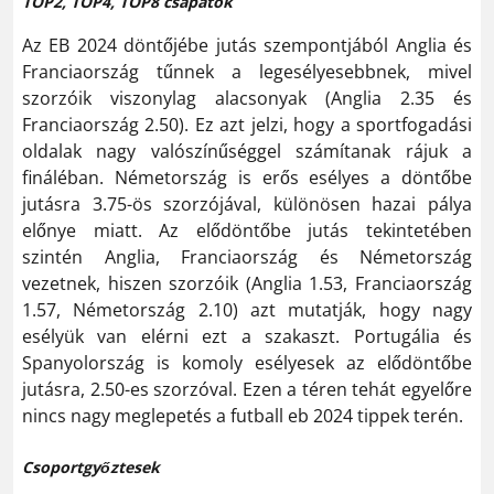
TOP2, TOP4, TOP8 csapatok
Az EB 2024 döntőjébe jutás szempontjából Anglia és
Franciaország tűnnek a legesélyesebbnek, mivel
szorzóik viszonylag alacsonyak (Anglia 2.35 és
Franciaország 2.50). Ez azt jelzi, hogy a sportfogadási
oldalak nagy valószínűséggel számítanak rájuk a
fináléban. Németország is erős esélyes a döntőbe
jutásra 3.75-ös szorzójával, különösen hazai pálya
előnye miatt. Az elődöntőbe jutás tekintetében
szintén Anglia, Franciaország és Németország
vezetnek, hiszen szorzóik (Anglia 1.53, Franciaország
1.57, Németország 2.10) azt mutatják, hogy nagy
esélyük van elérni ezt a szakaszt. Portugália és
Spanyolország is komoly esélyesek az elődöntőbe
jutásra, 2.50-es szorzóval. Ezen a téren tehát egyelőre
nincs nagy meglepetés a futball eb 2024 tippek terén.
Csoportgyőztesek