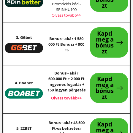
Promóciós kód -
zt
SPINHU100
Olvass tovább>>
Kapd
3. GGbet
meg a
Bonus - akár 1 580
bónus
000 Ft Bónusz + 900
FS
zt
Bonus - akár
Kapd
600.000 Ft + 2 000 Ft
4. Boabet
meg a
ingyenes fogadás +
bónus
150 ingyen pörgetés
zt
Olvass tovább>>
Bonus - akár 48 500
Kapd
Ft-os befizetési
5. 22BET
meg a