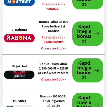
zt
Promóciós kód -
HUMOST
Bonus - akár 35 000
Kapd
Ft-os befizetési
9. Rabona
meg a
bónusz
bónus
Promóciós kód -
zt
RABONAVIP1
Olvass tovább>>
Kapd
Bonus - 450% akár
10. Jettbet
meg a
2,280,000 Ft + 425 IP
bónus
az első 4 befizetésre
zt
Olvass tovább>>
Bonus - 105 000 Ft
Kapd
+ 170 ingyenes
11. Ivibet
meg a
pörgetés