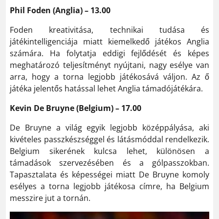
Phil Foden (Anglia) – 13.00
Foden kreativitása, technikai tudása és
játékintelligenciája miatt kiemelkedő játékos Anglia
számára. Ha folytatja eddigi fejlődését és képes
meghatározó teljesítményt nyújtani, nagy esélye van
arra, hogy a torna legjobb játékosává váljon. Az ő
játéka jelentős hatással lehet Anglia támadójátékára.
Kevin De Bruyne (Belgium) – 17.00
De Bruyne a világ egyik legjobb középpályása, aki
kivételes passzkészséggel és látásmóddal rendelkezik.
Belgium sikerének kulcsa lehet, különösen a
támadások szervezésében és a gólpasszokban.
Tapasztalata és képességei miatt De Bruyne komoly
esélyes a torna legjobb játékosa címre, ha Belgium
messzire jut a tornán.