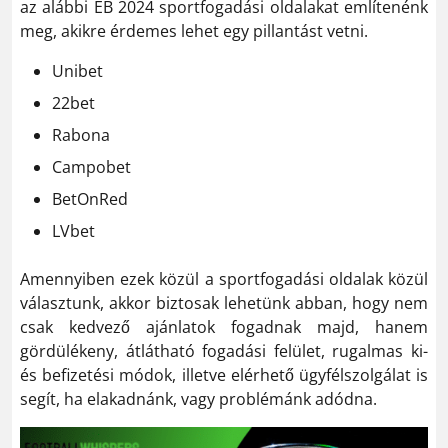
az alábbi EB 2024 sportfogadási oldalakat említenénk
meg, akikre érdemes lehet egy pillantást vetni.
Unibet
22bet
Rabona
Campobet
BetOnRed
LVbet
Amennyiben ezek közül a sportfogadási oldalak közül
választunk, akkor biztosak lehetünk abban, hogy nem
csak kedvező ajánlatok fogadnak majd, hanem
gördülékeny, átlátható fogadási felület, rugalmas ki-
és befizetési módok, illetve elérhető ügyfélszolgálat is
segít, ha elakadnánk, vagy problémánk adódna.