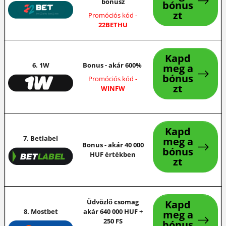
bónusz
bónus
zt
Promóciós kód -
22BETHU
Kapd
Bonus - akár 600%
6. 1W
meg a
bónus
Promóciós kód -
zt
WINFW
Kapd
7. Betlabel
meg a
Bonus - akár 40 000
bónus
HUF értékben
zt
Üdvözlő csomag
Kapd
akár 640 000 HUF +
8. Mostbet
meg a
250 FS
bónus