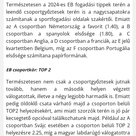
Természetesen a 2024-es EB fogadási tippek terén a
leendő csoportgyőztesek terén is a nagycsapatokra
számítanak a sportfogadási oldalak szakértői. Emiatt
az A csoportban Németország a favorit (1.40), a B
csoportban a spanyolok elsősége (1.80), a C
csoportban Anglia, a D csoportban a franciák, az E jelű
kvartettben Belgium, míg az F csoportban Portugália
elsősége számítana papírformának.
EB csoportkör: TOP 2
Természetesen nem csak a csoportgyőztesek jutnak
tovább, hanem a második helyen végzett
válogatottak, illetve a négy legjobb harmadik is. Emiatt
pedig öldöklő csata várható majd a csoporton belüli
TOP2 helyezésekért, ami miatt szorzók terén is jó pár
kecsegtető opcióval találkozhatunk majd. Például az A
csoportban Svájc esetében a csoporton belüli TOP 2
helyezésre 2.25, míg a magyar labdarúgó válogatottra