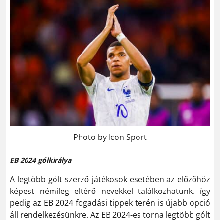
Photo by Icon Sport
EB 2024 gólkirálya
A legtöbb gólt szerző játékosok esetében az előzőhöz
képest némileg eltérő nevekkel találkozhatunk, így
pedig az EB 2024 fogadási tippek terén is újabb opció
áll rendelkezésünkre. Az EB 2024-es torna legtöbb gólt