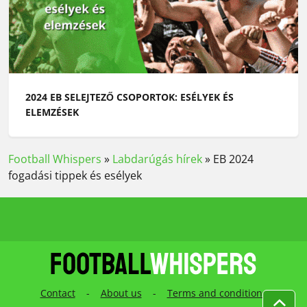
2024 EB SELEJTEZŐ CSOPORTOK: ESÉLYEK ÉS
ELEMZÉSEK
Football Whispers
»
Labdarúgás hírek
»
EB 2024
fogadási tippek és esélyek
Contact
-
About us
-
Terms and conditions