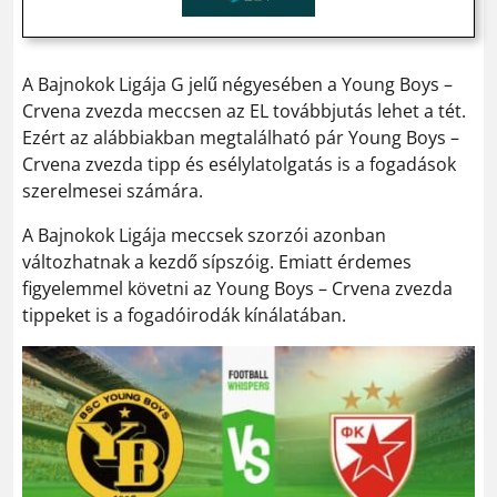
A Bajnokok Ligája G jelű négyesében a Young Boys –
Crvena zvezda meccsen az EL továbbjutás lehet a tét.
Ezért az alábbiakban megtalálható pár Young Boys –
Crvena zvezda tipp és esélylatolgatás is a fogadások
szerelmesei számára.
A Bajnokok Ligája meccsek szorzói azonban
változhatnak a kezdő sípszóig. Emiatt érdemes
figyelemmel követni az Young Boys – Crvena zvezda
tippeket is a fogadóirodák kínálatában.