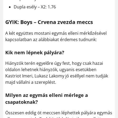
Dupla esély – X2: 1.76
GYIK: Boys – Crvena zvezda meccs
A két együttes mostani egymás elleni mérkőzésével
kapcsolatban az alábbiakat érdemes tudnunk:
Kik nem lépnek pályára?
Hiányzók terén egyelőre úgy fest, hogy csak hazai
oldalon lehetnek hiányzók, ugyanis esetükben
Kastriot Imeri, Lukasz Lakomy jó eséllyel nem tudják
majd vállalni a szereplést.
Milyen az egymás elleni mérlege a
csapatoknak?
Összesen eddig öt meccsen léphettek pályára egymás