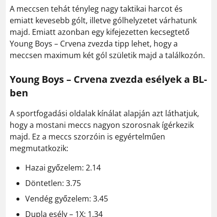
A meccsen tehát tényleg nagy taktikai harcot és
emiatt kevesebb gólt, illetve gólhelyzetet várhatunk
majd. Emiatt azonban egy kifejezetten kecsegtető
Young Boys – Crvena zvezda tipp lehet, hogy a
meccsen maximum két gól születik majd a találkozón.
Young Boys – Crvena zvezda esélyek a BL-
ben
A sportfogadási oldalak kínálat alapján azt láthatjuk,
hogy a mostani meccs nagyon szorosnak ígérkezik
majd. Ez a meccs szorzóin is egyértelműen
megmutatkozik:
Hazai győzelem: 2.14
Döntetlen: 3.75
Vendég győzelem: 3.45
Dupla esély – 1X: 1.34