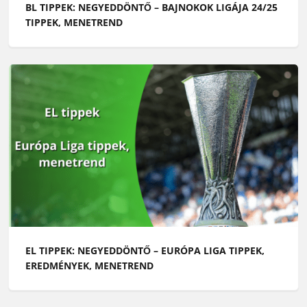
BL TIPPEK: NEGYEDDÖNTŐ – BAJNOKOK LIGÁJA 24/25
TIPPEK, MENETREND
EL TIPPEK: NEGYEDDÖNTŐ – EURÓPA LIGA TIPPEK,
EREDMÉNYEK, MENETREND