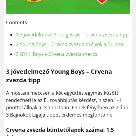
Contents
1
3 jövedelmező Young Boys – Crvena zvezda tipp
2
Young Boys – Crvena zvezda esélyek a BL-ben
3
GYIK: Boys – Crvena zvezda meccs
3 jövedelmező Young Boys – Crvena
zvezda tipp
A mostani meccsen a két együttes egymás között
rendezheti le az EL továbbjutás kérdést, hiszen 1-1
ponttal állnak a csoportban. Ennek fényében az alábbi
3 Bajnokok Ligája tippet érdemes megfontolni:
Crvena zvezda büntetőlapok száma: 1.5