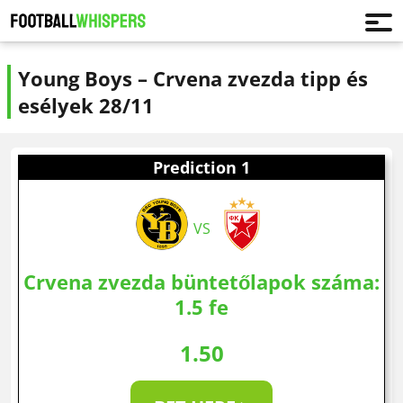
Young Boys – Crvena zvezda tipp és
esélyek 28/11
Prediction 1
VS
Crvena zvezda büntetőlapok száma:
1.5 fe
1.50