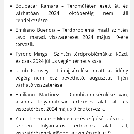
Boubacar Kamara – Térdműtéten esett át, és
várhatóan 2024 októberéig nem áll
rendelkezésre.
Emiliano Buendia – Térdproblémái miatt szintén
távol marad, visszatérését 2024 május 19-ére
tervezik.
Tyrone Mings – Szintén térdproblémákkal küzd,
és csak 2024 július végén térhet vissza.
Jacob Ramsey – Lábujjsérülése miatt az idény
végéig nem lesz bevethető, augusztus 1-jén
várható visszatérése.
Emiliano Martinez – Combizom-sérülése van,
állapota folyamatosan értékelés alatt áll, és
visszatérését 2024 május 9-ére tervezik.
Youri Tielemans – Medence- és csípősérülés miatt
szintén folyamatos értékelés alatt áll,
visszatérésének időpontja szintén május 9.