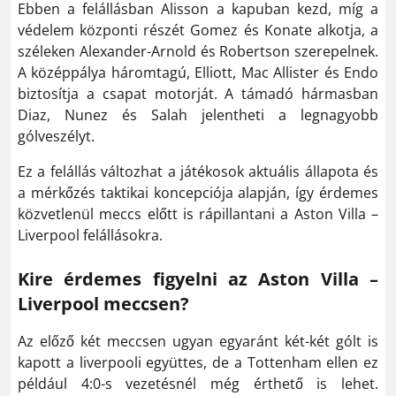
Ebben a felállásban Alisson a kapuban kezd, míg a
védelem központi részét Gomez és Konate alkotja, a
széleken Alexander-Arnold és Robertson szerepelnek.
A középpálya háromtagú, Elliott, Mac Allister és Endo
biztosítja a csapat motorját. A támadó hármasban
Diaz, Nunez és Salah jelentheti a legnagyobb
gólveszélyt.
Ez a felállás változhat a játékosok aktuális állapota és
a mérkőzés taktikai koncepciója alapján, így érdemes
közvetlenül meccs előtt is rápillantani a Aston Villa –
Liverpool felállásokra.
Kire érdemes figyelni az Aston Villa –
Liverpool meccsen?
Az előző két meccsen ugyan egyaránt két-két gólt is
kapott a liverpooli együttes, de a Tottenham ellen ez
például 4:0-s vezetésnél még érthető is lehet.