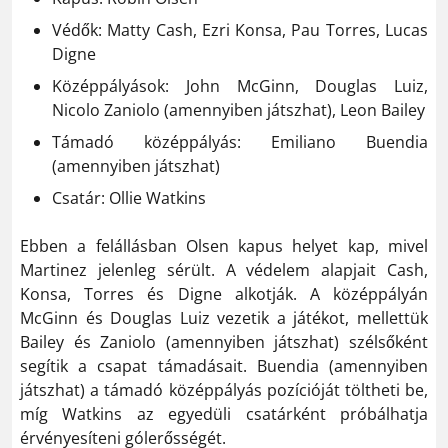
Védők: Matty Cash, Ezri Konsa, Pau Torres, Lucas
Digne
Középpályások: John McGinn, Douglas Luiz,
Nicolo Zaniolo (amennyiben játszhat), Leon Bailey
Támadó középpályás: Emiliano Buendia
(amennyiben játszhat)
Csatár: Ollie Watkins
Ebben a felállásban Olsen kapus helyet kap, mivel
Martinez jelenleg sérült. A védelem alapjait Cash,
Konsa, Torres és Digne alkotják. A középpályán
McGinn és Douglas Luiz vezetik a játékot, mellettük
Bailey és Zaniolo (amennyiben játszhat) szélsőként
segítik a csapat támadásait. Buendia (amennyiben
játszhat) a támadó középpályás pozícióját töltheti be,
míg Watkins az egyedüli csatárként próbálhatja
érvényesíteni gólerősségét.