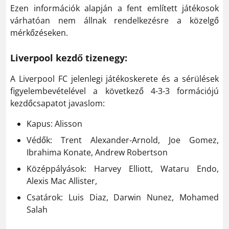
Ezen információk alapján a fent említett játékosok
várhatóan nem állnak rendelkezésre a közelgő
mérkőzéseken.
Liverpool kezdő tizenegy:
A Liverpool FC jelenlegi játékoskerete és a sérülések
figyelembevételével a következő 4-3-3 formációjú
kezdőcsapatot javaslom:
Kapus: Alisson
Védők: Trent Alexander-Arnold, Joe Gomez,
Ibrahima Konate, Andrew Robertson
Középpályások: Harvey Elliott, Wataru Endo,
Alexis Mac Allister,
Csatárok: Luis Diaz, Darwin Nunez, Mohamed
Salah