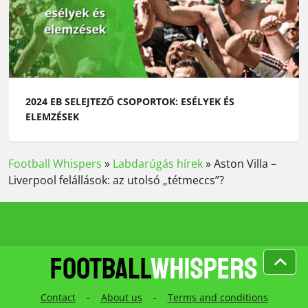
2024 EB SELEJTEZŐ CSOPORTOK: ESÉLYEK ÉS
ELEMZÉSEK
Football Whispers
»
Labdarúgás hírek
»
Aston Villa –
Liverpool felállások: az utolsó „tétmeccs”?
Contact
-
About us
-
Terms and conditions