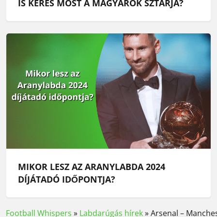
IS KERES MOST A MAGYAROK SZTÁRJA?
MIKOR LESZ AZ ARANYLABDA 2024
DÍJÁTADÓ IDŐPONTJA?
Football Whispers
»
Labdarúgás hírek
»
Arsenal – Manchest