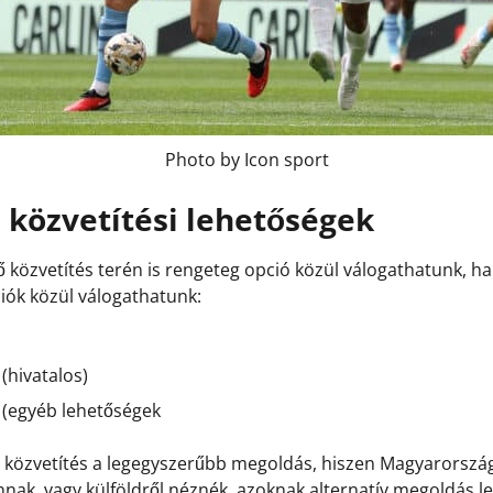
Photo by Icon sport
 közvetítési lehetőségek
közvetítés terén is rengeteg opció közül válogathatunk, h
iók közül válogathatunk:
(hivatalos)
 (egyéb lehetőségek
 közvetítés a legegyszerűbb megoldás, hiszen Magyarország
annak, vagy külföldről néznék, azoknak alternatív megoldás 