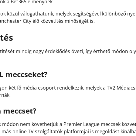
sunk a Bet365 élménynek.
k közül válogathatunk, melyek segítségével különböző nyel
nchester City élő közvetítés minőségét is.
tés
tését mindig nagy érdeklődés övezi, így érthető módon olyk
PL meccseket?
n két fő média csoport rendelkezik, melyek a TV2 Médiacsop
rnák.
a meccset?
ódon nem követhetjük a Premier League meccsek közvetíté
e más online TV szolgáltatók platformjai is megoldást kínál