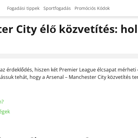
Fogadási tippek
Sportfogadás
Promóciós Kódok
Legjobb sportfogadási oldalak
Betmatch promóciós kód
r City élő közvetítés: ho
Legjobb sportfogadási alkalmazás
Boabet Promóciós kód
Sportfogadási bónuszok
22bet promóciós kód
BetOnRed promóciós kód
 az érdeklődés, hiszen két Premier League élcsapat mérheti 
MostBet promókód
Lássuk tehát, hogy a Arsenal – Manchester City közvetítés te
1xBet promóciós kód
n?
ségek