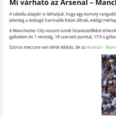
Mi várható az Arsenal – Manc
A tabella alapján is láthatjuk, hogy egy komoly ranga
jelenleg a dobogó harmadik fokán állnak, eddigi mérleg
A Manchester City viszont ismét listavezetőként érkezi
győzelem és 1 vereség, 18 szerzett ponttal, 17:5-s góla
Szoros meccsre van tehát kilátás, de az
Arsenal – Manch