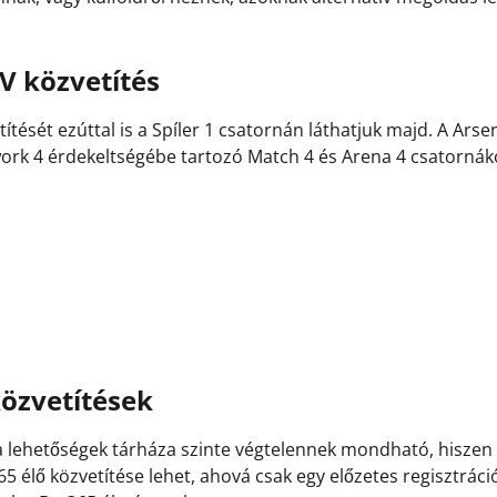
V közvetítés
tését ezúttal is a Spíler 1 csatornán láthatjuk majd. A Ars
twork 4 érdekeltségébe tartozó Match 4 és Arena 4 csatorná
közvetítések
a lehetőségek tárháza szinte végtelennek mondható, hiszen t
5 élő közvetítése lehet, ahová csak egy előzetes regisztráci