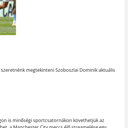
a szeretnénk megtekinteni Szoboszlai Dominik aktuális
on is minőségi sportcsatornákon követhetjük az
lehet, a Manchester City meccs élő streamelése egy