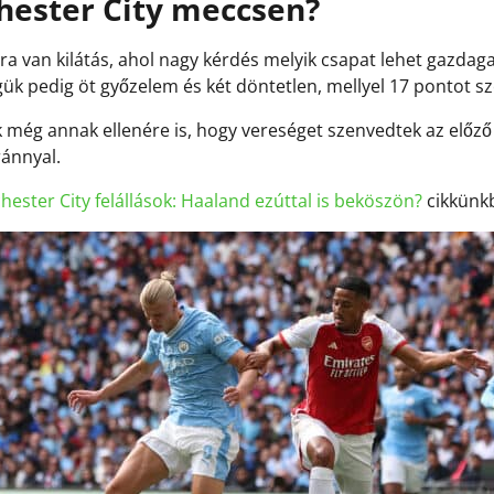
hester City meccsen?
dóra van kilátás, ahol nagy kérdés melyik csapat lehet gazd
ük pedig öt győzelem és két döntetlen, mellyel 17 pontot sz
k még annak ellenére is, hogy vereséget szenvedtek az előző 
ránnyal.
ester City felállások: Haaland ezúttal is beköszön?
cikkünkb