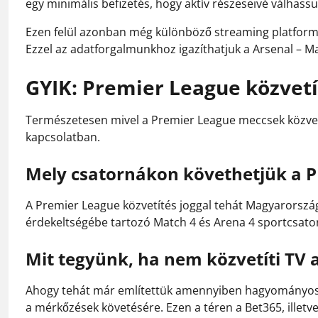
egy minimális befizetés, hogy aktív részeseivé válhas
Ezen felül azonban még különböző streaming platformo
Ezzel az adatforgalmunkhoz igazíthatjuk a Arsenal – Ma
GYIK: Premier League közvetí
Természetesen mivel a Premier League meccsek közvetí
kapcsolatban.
Mely csatornákon követhetjük a 
A Premier League közvetítés joggal tehát Magyarországo
érdekeltségébe tartozó Match 4 és Arena 4 sportcsato
Mit tegyünk, ha nem közvetíti TV 
Ahogy tehát már említettük amennyiben hagyományos m
a mérkőzések követésére. Ezen a téren a Bet365, illetv