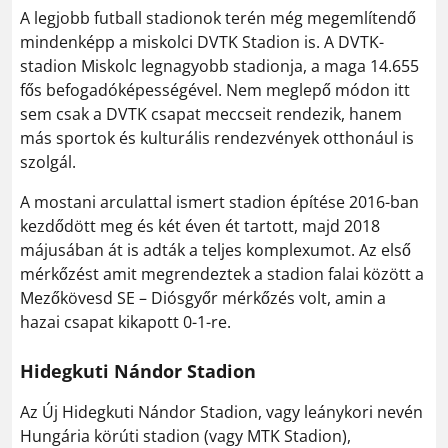
A legjobb futball stadionok terén még megemlítendő
mindenképp a miskolci DVTK Stadion is. A DVTK-
stadion Miskolc legnagyobb stadionja, a maga 14.655
fős befogadóképességével. Nem meglepő módon itt
sem csak a DVTK csapat meccseit rendezik, hanem
más sportok és kulturális rendezvények otthonául is
szolgál.
A mostani arculattal ismert stadion építése 2016-ban
kezdődött meg és két éven ét tartott, majd 2018
májusában át is adták a teljes komplexumot. Az első
mérkőzést amit megrendeztek a stadion falai között a
Mezőkövesd SE – Diósgyőr mérkőzés volt, amin a
hazai csapat kikapott 0-1-re.
Hidegkuti Nándor Stadion
Az Új Hidegkuti Nándor Stadion, vagy leánykori nevén
Hungária körúti stadion (vagy MTK Stadion),