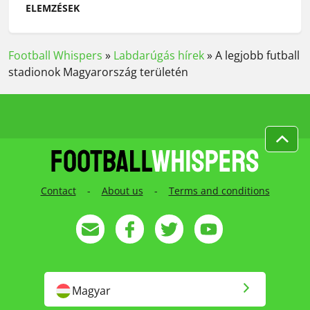
ELEMZÉSEK
Football Whispers
»
Labdarúgás hírek
»
A legjobb futball
stadionok Magyarország területén
Contact
-
About us
-
Terms and conditions
Magyar