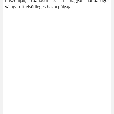
használják, ráadásul ez a magyar labdarúgó-
válogatott elsődleges hazai pályája is.