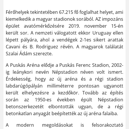
Férőhelyek tekintetében 67.215 fő foglalhat helyet, ami
kiemelkedik a magyar stadionok sorából. AZ impozáns
épület avatómérkőzésére 2019. november 15-én
került sor. A nemzeti válogatott ekkor Uruguay ellen
lépett pályára, ahol a vendégek 2-1es sikert arattak
Cavani és B. Rodriguez révén. A magyarok találatát
Szalai Ádám szerezte.
A Puskás Aréna elődje a Puskás Ferenc Stadion, 2002-
ig leánykori nevén Népstadion néven volt ismert.
Érdekesség, hogy az új aréna és a régi stadion
labdarúgópályán milliméterre pontosan ugyanott
került elhelyezésre a kezdőkör. Tovább az építés
során az 1950-es években épült Népstadion
betonszerkezetét elbontották ugyan, de a régi
betonkatlan anyagát beépítették az új aréna falaiba.
A modern megoldásokat is felsorakoztató