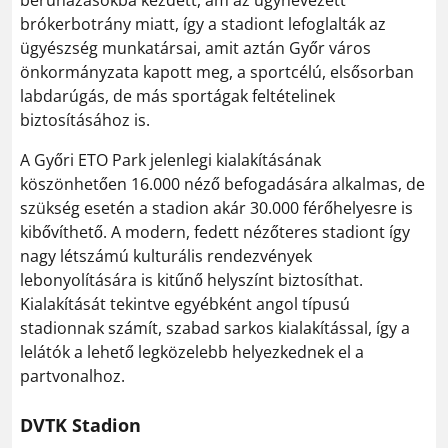
beruházásokba kezdett, ám az úgynevezett
brókerbotrány miatt, így a stadiont lefoglalták az
ügyészség munkatársai, amit aztán Győr város
önkormányzata kapott meg, a sportcélú, elsősorban
labdarúgás, de más sportágak feltételinek
biztosításához is.
A Győri ETO Park jelenlegi kialakításának
köszönhetően 16.000 néző befogadására alkalmas, de
szükség esetén a stadion akár 30.000 férőhelyesre is
kibővíthető. A modern, fedett nézőteres stadiont így
nagy létszámú kulturális rendezvények
lebonyolítására is kitűnő helyszínt biztosíthat.
Kialakítását tekintve egyébként angol típusú
stadionnak számít, szabad sarkos kialakítással, így a
lelátók a lehető legközelebb helyezkednek el a
partvonalhoz.
DVTK Stadion