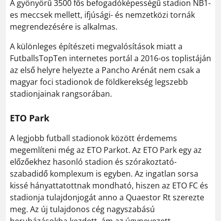
A gyönyörű 3500 fős befogadóképességű stadion NB1-
es meccsek mellett, ifjúsági- és nemzetközi tornák
megrendezésére is alkalmas.
A különleges építészeti megvalósítások miatt a
FutballsTopTen internetes portál a 2016-os toplistáján
az első helyre helyezte a Pancho Arénát nem csak a
magyar foci stadionok de földkerekség legszebb
stadionjainak rangsorában.
ETO Park
A legjobb futball stadionok között érdemems
megemlíteni még az ETO Parkot. Az ETO Park egy az
előzőekhez hasonló stadion és szórakoztató-
szabadidő komplexum is egyben. Az ingatlan sorsa
kissé hányattatottnak mondható, hiszen az ETO FC és
stadionja tulajdonjogát anno a Quaestor Rt szerezte
meg. Az új tulajdonos cég nagyszabású