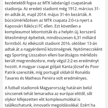
kezdetektől fogva az MTK labdarúgó csapatának
stadionja. Az eredeti stadiont még 1912. március 31-
én adták át, majd 2014. május 31-én bezárták. A
búcsúmérkőzésen az MTK csapata 2:0-ra nyert a
Kaposvári Rákóczi FC ellen. Ezt követően a
komplexumot lebontották és a helyén új, korszerű
létesítményt építettek, mindösszesen 6,31 milliárd
forintból. Az elkészült stadiont 2016. október 13-án
adtak át a nagyérdemű közönségnek. Nyitómeccsként
egy Sporting Lisszabon elleni barátságos mérkőzés
került megrendezésre, mely végül 2:2-es eredményt
hozott. A magyar csapat góljait Kanta József és Poor
Patrik szerezték, míg portugál oldalról Ronaldo
Tavares és Matheus Pereira volt eredményes.
A futball stadionok Magyarország határain belül
sincsenek tehát lemaradva az európai elittől, sőt
olykor kifejezetten elit komplexumokkal is
találkozhatunk, innovatív megoldásokkal. Ezért ha