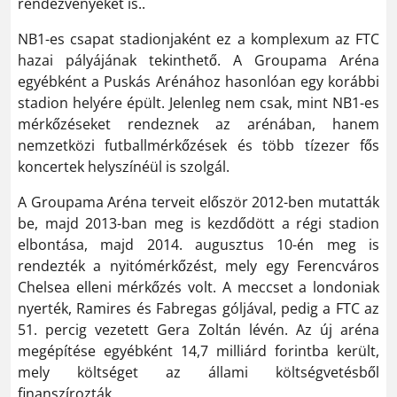
rendezvényeket is..
NB1-es csapat stadionjaként ez a komplexum az FTC
hazai pályájának tekinthető. A Groupama Aréna
egyébként a Puskás Arénához hasonlóan egy korábbi
stadion helyére épült. Jelenleg nem csak, mint NB1-es
mérkőzéseket rendeznek az arénában, hanem
nemzetközi futballmérkőzések és több tízezer fős
koncertek helyszínéül is szolgál.
A Groupama Aréna terveit először 2012-ben mutatták
be, majd 2013-ban meg is kezdődött a régi stadion
elbontása, majd 2014. augusztus 10-én meg is
rendezték a nyitómérkőzést, mely egy Ferencváros
Chelsea elleni mérkőzés volt. A meccset a londoniak
nyerték, Ramires és Fabregas góljával, pedig a FTC az
51. percig vezetett Gera Zoltán lévén. Az új aréna
megépítése egyébként 14,7 milliárd forintba került,
mely költséget az állami költségvetésből
finanszírozták.