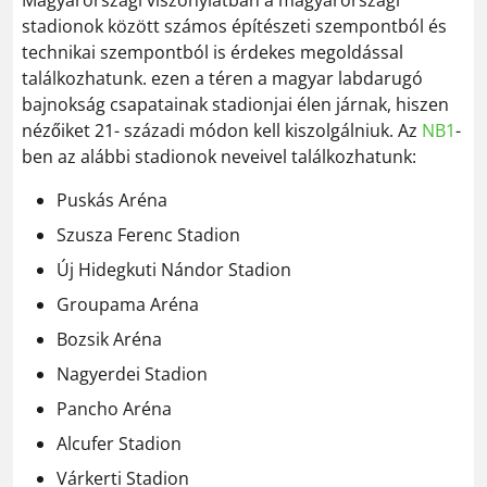
Magyarországi viszonylatban a magyarországi
stadionok között számos építészeti szempontból és
technikai szempontból is érdekes megoldással
találkozhatunk. ezen a téren a magyar labdarugó
bajnokság csapatainak stadionjai élen járnak, hiszen
nézőiket 21- századi módon kell kiszolgálniuk. Az
NB1
-
ben az alábbi stadionok neveivel találkozhatunk:
Puskás Aréna
Szusza Ferenc Stadion
Új Hidegkuti Nándor Stadion
Groupama Aréna
Bozsik Aréna
Nagyerdei Stadion
Pancho Aréna
Alcufer Stadion
Várkerti Stadion