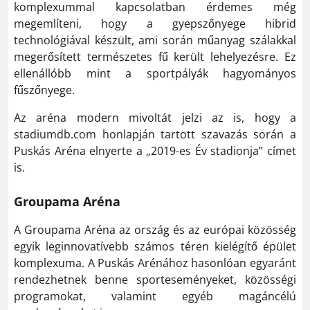
komplexummal kapcsolatban érdemes még
megemlíteni, hogy a gyepszőnyege hibrid
technológiával készült, ami során műanyag szálakkal
megerősített természetes fű került lehelyezésre. Ez
ellenállóbb mint a sportpályák hagyományos
fűszőnyege.
Az aréna modern mivoltát jelzi az is, hogy a
stadiumdb.com honlapján tartott szavazás során a
Puskás Aréna elnyerte a „2019-es Év stadionja” címet
is.
Groupama Aréna
A Groupama Aréna az ország és az európai közösség
egyik leginnovatívebb számos téren kielégítő épület
komplexuma. A Puskás Arénához hasonlóan egyaránt
rendezhetnek benne sporteseményeket, közösségi
programokat, valamint egyéb magáncélú