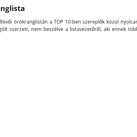
nglista
lövői örökranglistán a TOP 10-ben szereplők közül nyolca
ólt szerzett, nem beszélve a listavezetőről, aki ennek tö