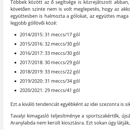
Többek között az ő segítsége is közrejátszott abban
követően szinte nem is volt meglepetés, hogy az akk
együttesben is halmozta a gólokat, az együttes maga
legjobb góllövői közé:
2014/2015: 31 meccs/17 gól
2015/2016: 32 meccs/30 gól
2016/2017: 33 meccs/30 gól
2017/2018: 30 meccs/29 gól
2018/2019: 33 meccs/22 gól
2019/2020: 31 meccs/34 gól
2020/2021: 29 meccs/41 gól
Ezt a kiváló tendenciát egyébként az idei szezonra is 
Tavalyi kimagasló teljesítménye a sportszakértők, újs
Aranylabda nem került kiosztásra. Ezt sokan úgy látják, 