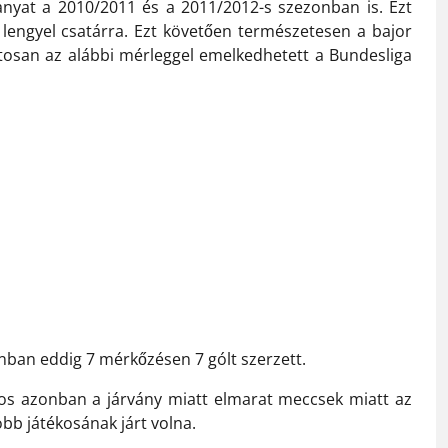
anyat a 2010/2011 és a 2011/2012-s szezonban is. Ezt
lengyel csatárra. Ezt követően természetesen a bajor
tosan az alábbi mérleggel emelkedhetett a Bundesliga
onban eddig 7 mérkőzésen 7 gólt szerzett.
ajnos azonban a járvány miatt elmarat meccsek miatt az
obb játékosának járt volna.