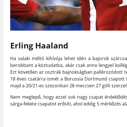
Erling Haaland
Ha valaki méltó kihívója lehet idén a bajorok szárcs
berobbant a köztudatba, akár csak anno lengyel kollég
Ezt követően az osztrák bajnokságban pallérozódott t
18 éves csatárra ismét a Borussia Dortmund csapott le
majd a 20/21-es szezonban 28 meccsen 27 gólt szerzet
Nem meglepő, hogy ezzel sok nagy csapat érdeklődésé
sárga-fekete csapatot erősíti, ahol eddig 5 mérkőzés alat