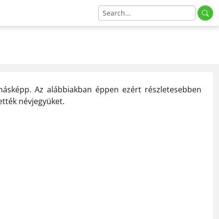
s másképp. Az alábbiakban éppen ezért részletesebben
ették névjegyüket.