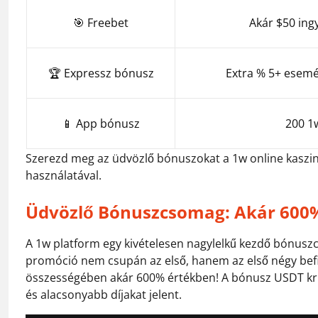
🎯 Freebet
Akár $50 ing
🏆 Expressz bónusz
Extra % 5+ esem
📱 App bónusz
200 1
Szerezd meg az üdvözlő bónuszokat a 1w online kaszi
használatával.
Üdvözlő Bónuszcsomag: Akár 600% 
A 1w platform egy kivételesen nagylelkű kezdő bónuszc
promóció nem csupán az első, hanem az első négy bef
összességében akár 600% értékben! A bónusz USDT kri
és alacsonyabb díjakat jelent.