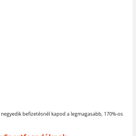
 a negyedik befizetésnél kapod a legmagasabb, 170%-os