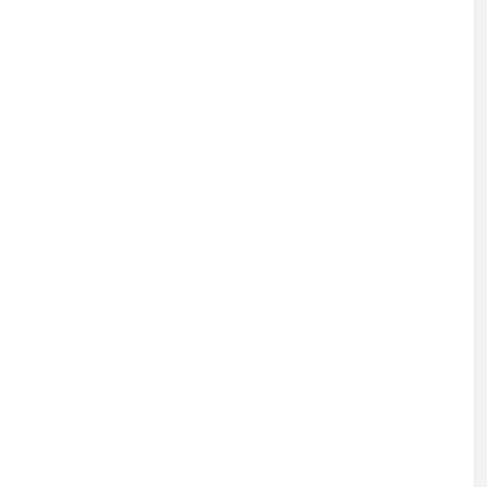
ned, hogy:
b freebet-et kapsz