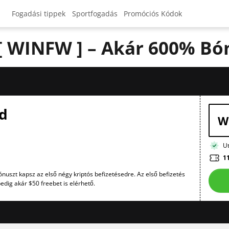
Fogadási tippek
Sportfogadás
Promóciós Kódok
Legjobb sportfogadási oldalak
Betmatch promóciós kód
[ WINFW ] – Akár 600% Bó
Legjobb sportfogadási alkalmazás
Boabet Promóciós kód
Sportfogadási bónuszok
22bet promóciós kód
BetOnRed promóciós kód
d
MostBet promókód
W
1xBet promóciós kód
Ut
1
szt kapsz az első négy kriptós befizetésedre. Az első befizetés
dig akár $50 freebet is elérhető.