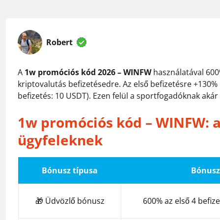
Robert
A
1w promóciós kód 2026 – WINFW
használatával 600
kriptovalutás befizetésedre. Az első befizetésre +130
befizetés: 10 USDT). Ezen felül a sportfogadóknak akár
1w promóciós kód – WINFW: a
ügyfeleknek
Bónusz típusa
Bónusz
🎁 Üdvözlő bónusz
600% az első 4 befiz