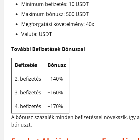
Minimum befizetés: 10 USDT
Maximum bónusz: 500 USDT
Megforgatási követelmény: 40x
Valuta: USDT
További Befizetések Bónuszai
Befizetés
Bónusz
2. befizetés
+140%
3. befizetés
+160%
4. befizetés
+170%
A bónusz százalék minden befizetéssel növekszik, így
bónuszt.