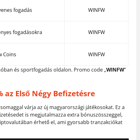
yenes fogadás
WINFW
ényes fogadásokra
WINFW
w Coins
WINFW
nóban és sportfogadás oldalon. Promo code „
WINFW
”
az Első Négy Befizetésre
somaggal várja az új magyarországi játékosokat. Ez a
izetésedet is megjutalmazza extra bónuszösszeggel,
ptovalutában érhető el, ami gyorsabb tranzakciókat