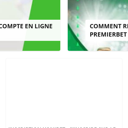
 COMPTE EN LIGNE
COMMENT RÉ
PREMIERBET 