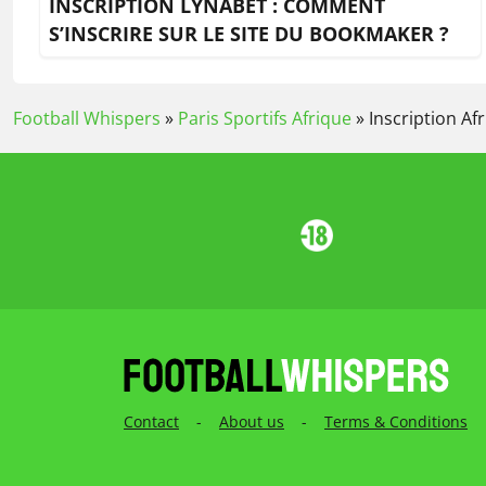
INSCRIPTION LYNABET : COMMENT
S’INSCRIRE SUR LE SITE DU BOOKMAKER ?
Football Whispers
»
Paris Sportifs Afrique
»
Inscription Af
Contact
-
About us
-
Terms & Conditions