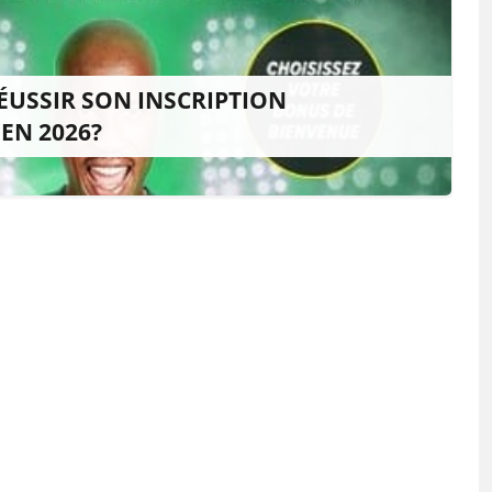
USSIR SON INSCRIPTION
EN 2026?