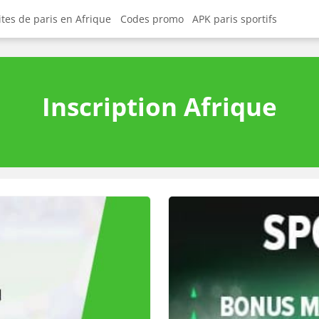
ites de paris en Afrique
Codes promo
APK paris sportifs
1xbet
Code promo 1xbet
1xBet APK
Melbet
Code Promo Melbet
Melbet APK
Inscription Afrique
Linebet
Code promo Linebet
Linebet APK
Code promo Paripesa
Paripesa APK
Code Promo Premierbet
Code promo Betwinner