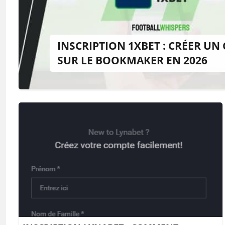
INSCRIPTION 1XBET : CRÉER UN
SUR LE BOOKMAKER EN 2026