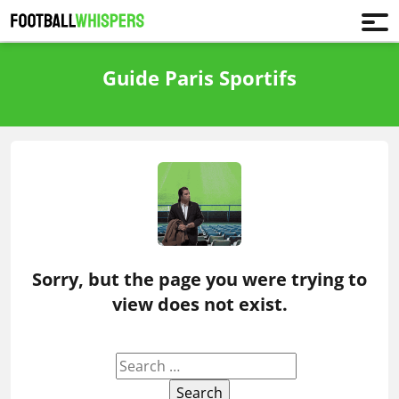
Guide Paris Sportifs
Sorry, but the page you were trying to
view does not exist.
Search
for: