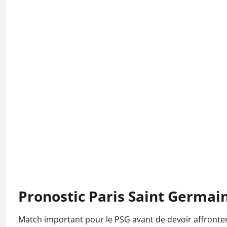
Pronostic Paris Saint Germain
Match important pour le PSG avant de devoir affronter à