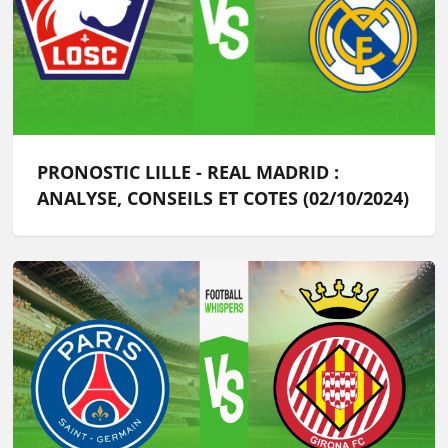
PRONOSTIC LILLE - REAL MADRID :
ANALYSE, CONSEILS ET COTES (02/10/2024)