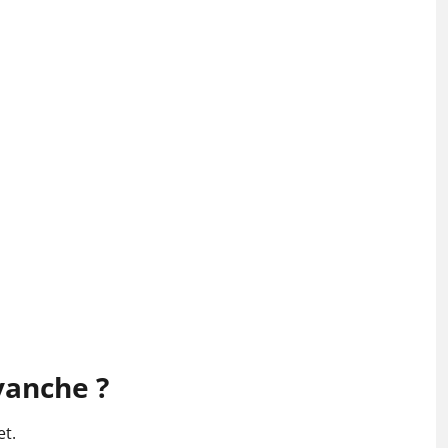
vanche ?
et.