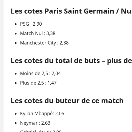
Les cotes Paris Saint Germain / Nu
PSG : 2,90
Match Nul : 3,38
Manchester City : 2,38
Les cotes du total de buts – plus de
Moins de 2,5 : 2,04
Plus de 2,5 : 1,47
Les cotes du buteur de ce match
Kylian Mbappé: 2,05
Neymar : 2,63