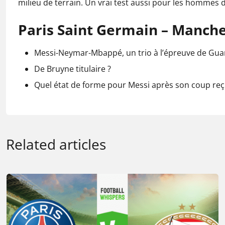
milieu de terrain. Un vrai test aussi pour les hommes 
Paris Saint Germain – Manches
Messi-Neymar-Mbappé, un trio à l’épreuve de Gua
De Bruyne titulaire ?
Quel état de forme pour Messi après son coup reç
Related articles