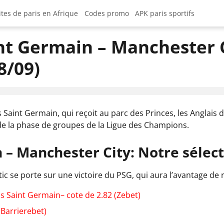
ites de paris en Afrique
Codes promo
APK paris sportifs
1xbet
Code promo 1xbet
1xBet APK
nt Germain – Manchester C
Melbet
Code Promo Melbet
Melbet APK
8/09)
Bet2africa
Code promo Linebet
Linebet APK
Linebet
Code promo Bet223
Bet2africa APK
s Saint Germain, qui reçoit au parc des Princes, les Anglais 
Bet223
Code Promo Premierbet
Paripesa APK
e la phase de groupes de la Ligue des Champions.
Code promo Bet2africa
Bet223 APK
 – Manchester City: Notre sélec
Code promo Paripesa
Code promo Betwinner
ic se porte sur une victoire du PSG, qui aura l’avantage de 
s Saint Germain– cote de 2.82 (Zebet)
(Barrierebet)