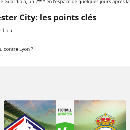
ème
de Guardiola, un 2
en l’espace de quelques jours après la 
ter City: les points clés
rdiola
u contre Lyon ?