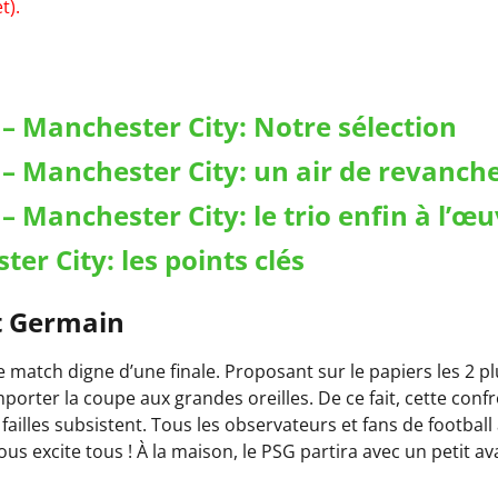
t).
– Manchester City: Notre sélection
– Manchester City: un air de revanche
 Manchester City: le trio enfin à l’œu
er City: les points clés
nt Germain
e match digne d’une finale. Proposant sur le papiers les 2 pl
rter la coupe aux grandes oreilles. De ce fait, cette confro
 failles subsistent. Tous les observateurs et fans de footbal
us excite tous ! À la maison, le PSG partira avec un petit av