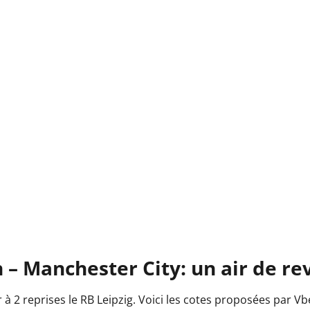
 – Manchester City: un air de re
 2 reprises le RB Leipzig. Voici les cotes proposées par Vb