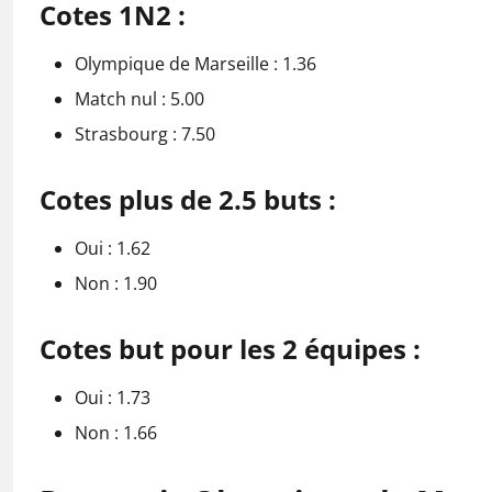
Cotes 1N2 :
Olympique de Marseille : 1.36
Match nul : 5.00
Strasbourg : 7.50
Cotes plus de 2.5 buts :
Oui : 1.62
Non : 1.90
Cotes but pour les 2 équipes :
Oui : 1.73
Non : 1.66