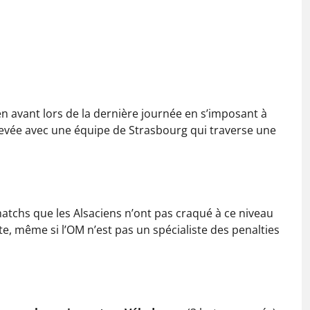
n avant lors de la dernière journée en s’imposant à
elevée avec une équipe de Strasbourg qui traverse une
matchs que les Alsaciens n’ont pas craqué à ce niveau
te, même si l’OM n’est pas un spécialiste des penalties