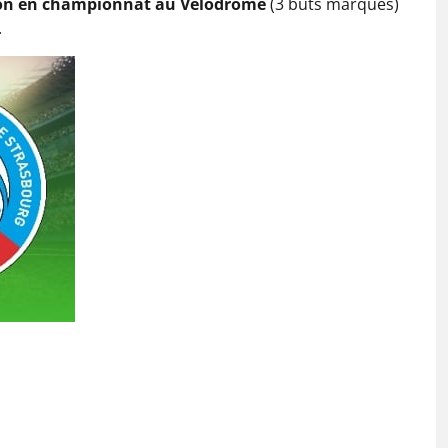
ison en championnat au Vélodrome
(3 buts marqués)
.