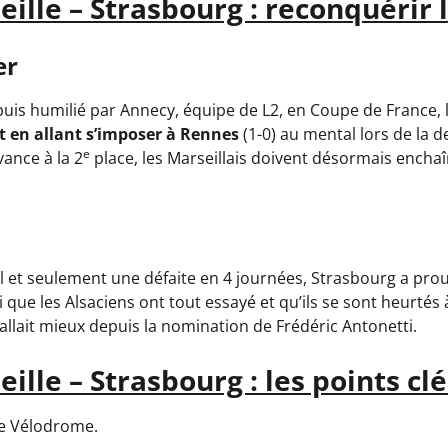
ille – Strasbourg : reconquérir
er
puis humilié par Annecy, équipe de L2, en Coupe de France, 
 en allant s’imposer à Rennes
(1-0) au mental lors de la d
e
vance à la 2
place, les Marseillais doivent désormais enchaî
 et seulement une défaite en 4 journées, Strasbourg a prouv
rai que les Alsaciens ont tout essayé et qu’ils se sont heurté
allait mieux depuis la nomination de Frédéric Antonetti.
lle – Strasbourg : les points clé
de Vélodrome.