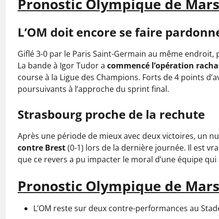
Pronostic
Olympique de Marse
L’OM doit encore se faire pardonn
Giflé 3-0 par le Paris Saint-Germain au même endroit, 
La bande à Igor Tudor a
commencé l’opération rachat
course à la Ligue des Champions. Forts de 4 points d’a
poursuivants à l’approche du sprint final.
Strasbourg proche de la rechute
Après une période de mieux avec deux victoires, un nul
contre Brest
(0-1) lors de la dernière journée. Il est v
que ce revers a pu impacter le moral d’une équipe qui 
Pronostic
Olympique de Marsei
L’OM reste sur deux contre-performances au Sta