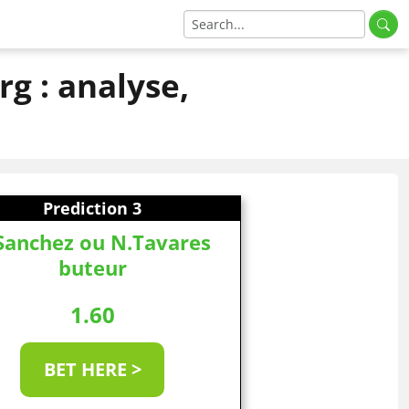
g : analyse,
Prediction 3
Sanchez ou N.Tavares
buteur
1.60
BET HERE >