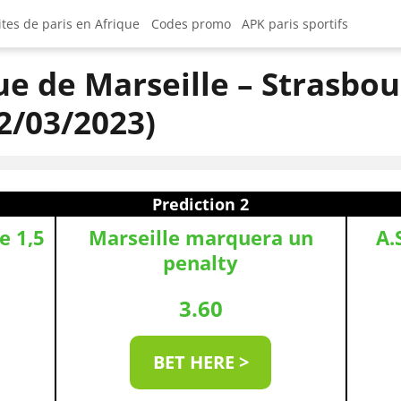
ites de paris en Afrique
Codes promo
APK paris sportifs
1xbet
Code promo 1xbet
1xBet APK
e de Marseille – Strasbour
Melbet
Code Promo Melbet
Melbet APK
12/03/2023)
Bet2africa
Code promo Linebet
Linebet APK
Linebet
Code promo Bet223
Bet2africa APK
Bet223
Prediction 2
Code Promo Premierbet
Paripesa APK
e 1,5
Marseille marquera un
A.
Code promo Bet2africa
Bet223 APK
penalty
Code promo Paripesa
3.60
Code promo Betwinner
BET HERE >