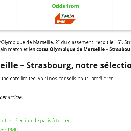
Odds from
e
e
Olympique de Marseille, 2
du classement, reçoit le 16
, St
ain match et les
cotes Olympique de Marseille – Strasbou
lle – Strasbourg, notre sélectio
une cote limitée, voici nos conseils pour l’améliorer.
et article.
otre sélection de paris à tenter
avec PMU