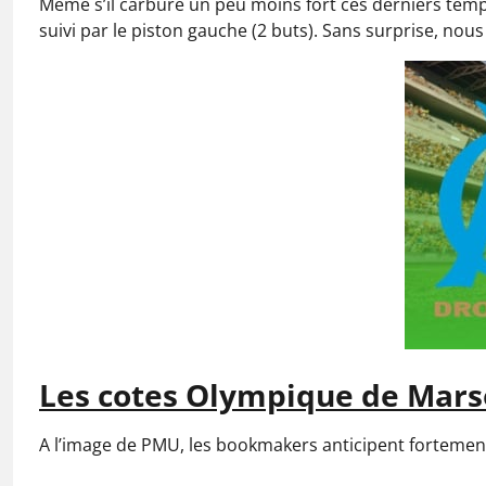
Même s’il carbure un peu moins fort ces derniers temp
suivi par le piston gauche (2 buts). Sans surprise, no
Les cotes
Olympique de Marse
A l’image de PMU, les bookmakers anticipent fortement 