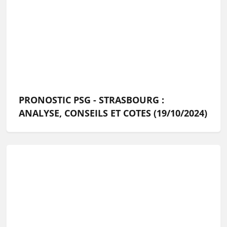
PRONOSTIC PSG - STRASBOURG :
ANALYSE, CONSEILS ET COTES (19/10/2024)