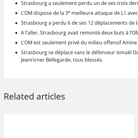
Strasbourg a seulement perdu un de ses trois dern
e
L’OM dispose de la 3
meilleure attaque de L1 ave
Strasbourg a perdu 6 de ses 12 déplacements de la
A l’aller, Strasbourg avait remonté deux buts à l’OM e
L’OM est seulement privé du milieu offensif Amine 
Strasbourg se déplace sans le défenseur Ismaël Do
Jeanricner Bellegarde, tous blessés.
Related articles