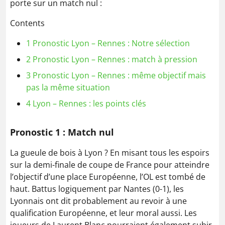
porte sur un match nul :
Contents
1
Pronostic Lyon – Rennes : Notre sélection
2
Pronostic Lyon – Rennes : match à pression
3
Pronostic Lyon – Rennes : même objectif mais
pas la même situation
4
Lyon – Rennes : les points clés
Pronostic 1 : Match nul
La gueule de bois à Lyon ? En misant tous les espoirs
sur la demi-finale de coupe de France pour atteindre
l’objectif d’une place Européenne, l’OL est tombé de
haut. Battus logiquement par Nantes (0-1), les
Lyonnais ont dit probablement au revoir à une
qualification Européenne, et leur moral aussi. Les