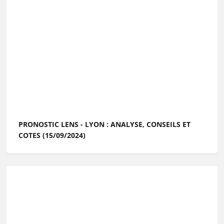
PRONOSTIC LENS - LYON : ANALYSE, CONSEILS ET
COTES (15/09/2024)