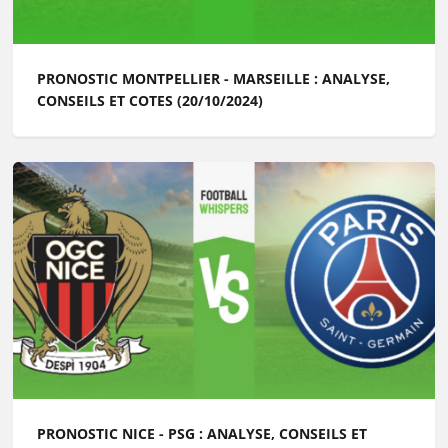
PRONOSTIC MONTPELLIER - MARSEILLE : ANALYSE,
CONSEILS ET COTES (20/10/2024)
PRONOSTIC NICE - PSG : ANALYSE, CONSEILS ET