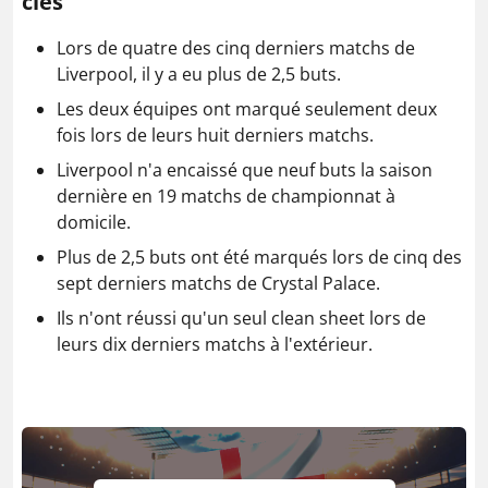
clés
Lors de quatre des cinq derniers matchs de
Liverpool, il y a eu plus de 2,5 buts.
Les deux équipes ont marqué seulement deux
fois lors de leurs huit derniers matchs.
Liverpool n'a encaissé que neuf buts la saison
dernière en 19 matchs de championnat à
domicile.
Plus de 2,5 buts ont été marqués lors de cinq des
sept derniers matchs de Crystal Palace.
Ils n'ont réussi qu'un seul clean sheet lors de
leurs dix derniers matchs à l'extérieur.