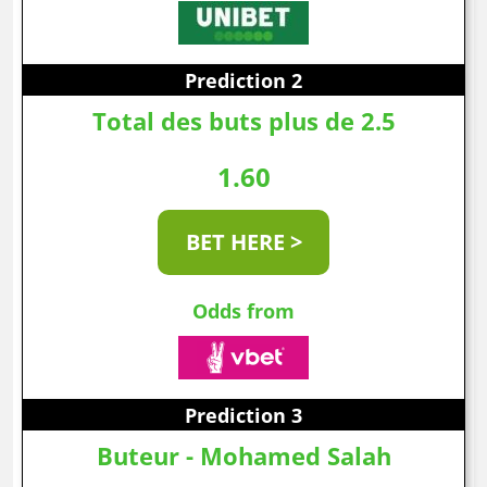
Prediction 2
Total des buts plus de 2.5
1.60
BET HERE >
Odds from
Prediction 3
Buteur - Mohamed Salah