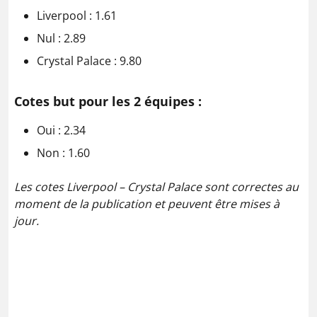
Liverpool : 1.61
Nul : 2.89
Crystal Palace : 9.80
Cotes but pour les 2 équipes :
Oui : 2.34
Non : 1.60
Les cotes Liverpool – Crystal Palace sont correctes au
moment de la publication et peuvent être mises à
jour
.