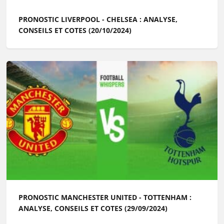
PRONOSTIC LIVERPOOL - CHELSEA : ANALYSE,
CONSEILS ET COTES (20/10/2024)
PRONOSTIC MANCHESTER UNITED - TOTTENHAM :
ANALYSE, CONSEILS ET COTES (29/09/2024)