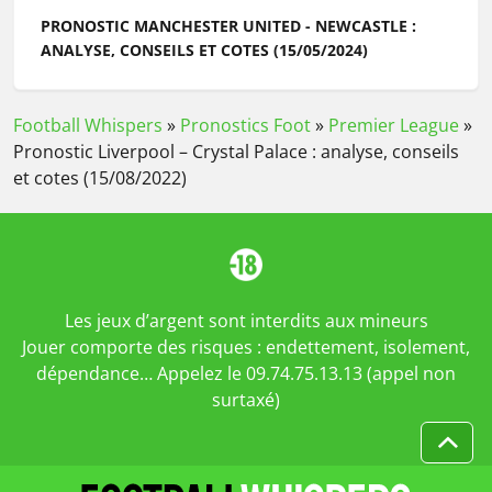
PRONOSTIC MANCHESTER UNITED - NEWCASTLE :
ANALYSE, CONSEILS ET COTES (15/05/2024)
Football Whispers
»
Pronostics Foot
»
Premier League
»
Pronostic Liverpool – Crystal Palace : analyse, conseils
et cotes (15/08/2022)
Les jeux d’argent sont interdits aux mineurs
Jouer comporte des risques : endettement, isolement,
dépendance… Appelez le 09.74.75.13.13 (appel non
surtaxé)