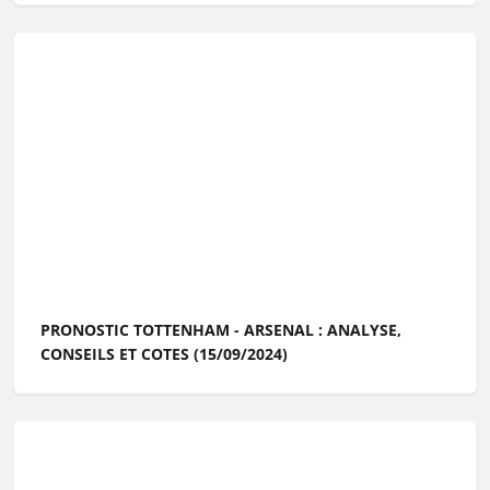
PRONOSTIC TOTTENHAM - ARSENAL : ANALYSE,
CONSEILS ET COTES (15/09/2024)