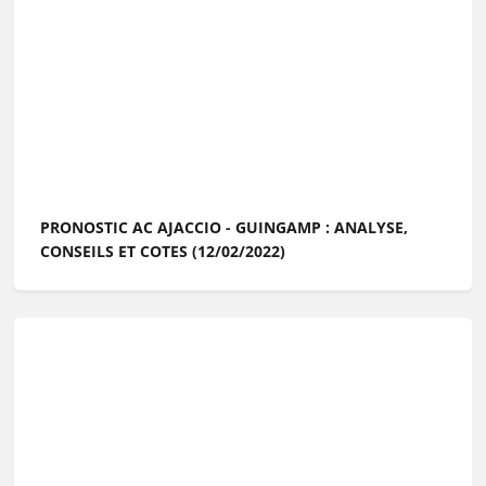
PRONOSTIC AC AJACCIO - GUINGAMP : ANALYSE,
CONSEILS ET COTES (12/02/2022)