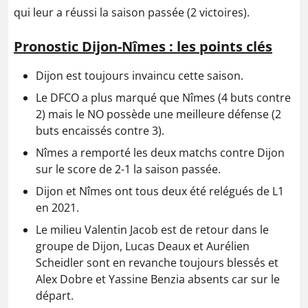
qui leur a réussi la saison passée (2 victoires).
Pronostic
Dijon-Nîmes
: les points clés
Dijon est toujours invaincu cette saison.
Le DFCO a plus marqué que Nîmes (4 buts contre
2) mais le NO possède une meilleure défense (2
buts encaissés contre 3).
Nîmes a remporté les deux matchs contre Dijon
sur le score de 2-1 la saison passée.
Dijon et Nîmes ont tous deux été relégués de L1
en 2021.
Le milieu Valentin Jacob est de retour dans le
groupe de Dijon, Lucas Deaux et Aurélien
Scheidler sont en revanche toujours blessés et
Alex Dobre et Yassine Benzia absents car sur le
départ.