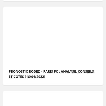
PRONOSTIC RODEZ – PARIS FC : ANALYSE, CONSEILS
ET COTES (16/04/2022)