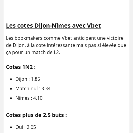
Les cotes
Dijon-Nîmes
avec Vbet
Les bookmakers comme Vbet anticipent une victoire
de Dijon, à la cote intéressante mais pas si élevée que
ça pour un match de L2.
Cotes 1N2 :
Dijon : 1.85
Match nul : 3.34
Nîmes : 4.10
Cotes plus de 2.5 buts :
Oui : 2.05