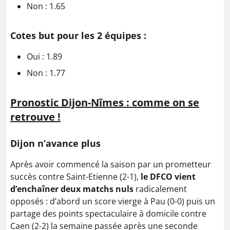
Non : 1.65
Cotes but pour les 2 équipes :
Oui : 1.89
Non : 1.77
Pronostic
Dijon-Nîmes
: comme on se
retrouve !
Dijon n’avance plus
Après avoir commencé la saison par un prometteur
succès contre Saint-Etienne (2-1),
le DFCO vient
d’enchaîner deux matchs nuls
radicalement
opposés : d’abord un score vierge à Pau (0-0) puis un
partage des points spectaculaire à domicile contre
Caen (2-2) la semaine passée après une seconde