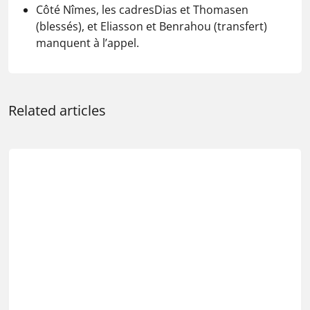
Côté Nîmes, les cadresDias et Thomasen
(blessés), et Eliasson et Benrahou (transfert)
manquent à l’appel.
Related articles