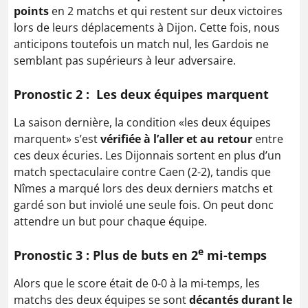
points
en 2 matchs et qui restent sur deux victoires
lors de leurs déplacements à Dijon. Cette fois, nous
anticipons toutefois un match nul, les Gardois ne
semblant pas supérieurs à leur adversaire.
Pronostic 2 : Les deux équipes marquent
La saison dernière, la condition «les deux équipes
marquent» s’est
vérifiée à l’aller et au retour
entre
ces deux écuries. Les Dijonnais sortent en plus d’un
match spectaculaire contre Caen (2-2), tandis que
Nîmes a marqué lors des deux derniers matchs et
gardé son but inviolé une seule fois. On peut donc
attendre un but pour chaque équipe.
e
Pronostic 3 : Plus de buts en 2
mi-temps
Alors que le score était de 0-0 à la mi-temps, les
matchs des deux équipes se sont
décantés durant le