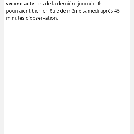
second acte
lors de la dernière journée. Ils
pourraient bien en être de même samedi après 45
minutes d’observation.