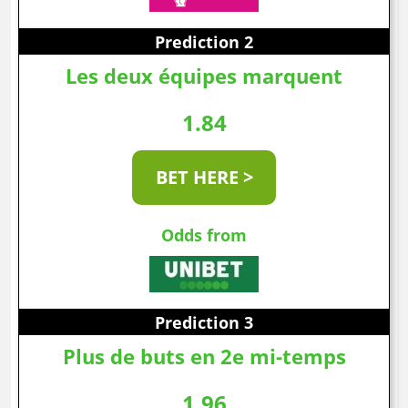
Prediction 2
Les deux équipes marquent
1.84
BET HERE >
Odds from
Prediction 3
Plus de buts en 2e mi-temps
1.96