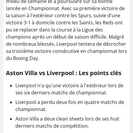
milieu de semaine et à poursuivre sur sa bonne
lancée en Championnat. Avec sa première victoire de
la saison à l'extérieur contre les Spurs, suivie d'une
victoire 3-1 à domicile contre les Saints, les Reds ont
pu se replacer dans la course à la Ligue des
champions après un début de saison difficile. Malgré
de nombreux blessés, Liverpool tentera de décrocher
sa troisième victoire consécutive en championnat lors
du Boxing Day.
Aston Villa vs Liverpool : Les points clés
Liverpool n'a qu'une victoire à l'extérieur lors de
ses six derniers matchs de championnat.
Liverpool a perdu deux fois en quatre matchs de
championnat.
Aston Villa a deux clean sheets lors de ses huit
derniers matchs de compétition.