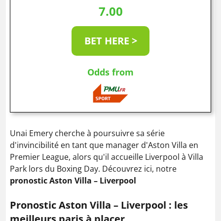
7.00
BET HERE >
Odds from
Unai Emery cherche à poursuivre sa série
d'invincibilité en tant que manager d'Aston Villa en
Premier League, alors qu'il accueille Liverpool à Villa
Park lors du Boxing Day. Découvrez ici, notre
pronostic Aston Villa – Liverpool
Pronostic Aston Villa – Liverpool : les
meilleurs paris à placer