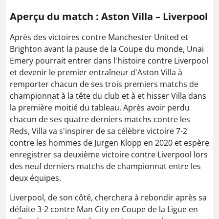
Aperçu du match : Aston Villa – Liverpool
Après des victoires contre Manchester United et
Brighton avant la pause de la Coupe du monde, Unai
Emery pourrait entrer dans l'histoire contre Liverpool
et devenir le premier entraîneur d'Aston Villa à
remporter chacun de ses trois premiers matchs de
championnat à la tête du club et à et hisser Villa dans
la première moitié du tableau. Après avoir perdu
chacun de ses quatre derniers matchs contre les
Reds, Villa va s'inspirer de sa célèbre victoire 7-2
contre les hommes de Jurgen Klopp en 2020 et espère
enregistrer sa deuxième victoire contre Liverpool lors
des neuf derniers matchs de championnat entre les
deux équipes.
Liverpool, de son côté, cherchera à rebondir après sa
défaite 3-2 contre Man City en Coupe de la Ligue en