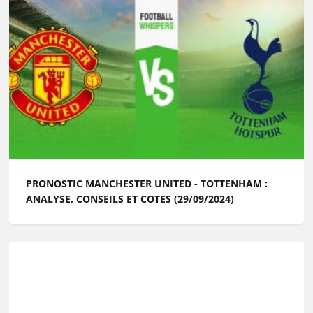
PRONOSTIC MANCHESTER UNITED - TOTTENHAM :
ANALYSE, CONSEILS ET COTES (29/09/2024)