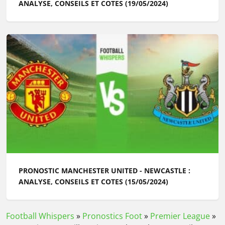
ANALYSE, CONSEILS ET COTES (19/05/2024)
PRONOSTIC MANCHESTER UNITED - NEWCASTLE :
ANALYSE, CONSEILS ET COTES (15/05/2024)
Football Whispers
»
Pronostics Foot
»
Premier League
»