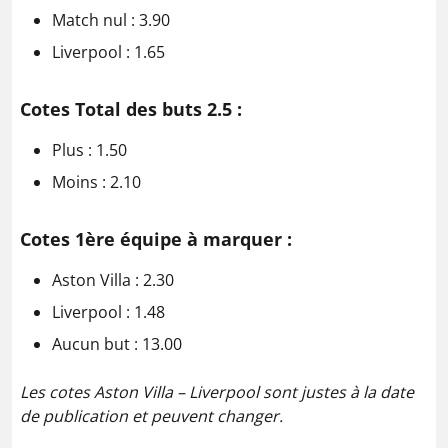
Match nul : 3.90
Liverpool : 1.65
Cotes Total des buts 2.5 :
Plus : 1.50
Moins : 2.10
Cotes 1ère équipe à marquer :
Aston Villa : 2.30
Liverpool : 1.48
Aucun but : 13.00
Les cotes Aston Villa – Liverpool sont justes à la date
de publication et peuvent changer.