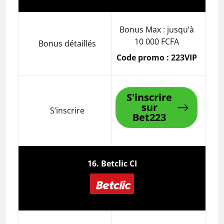
Bonus Max : jusqu’à
10 000 FCFA
Bonus détaillés
Code promo :
223VIP
S'inscrire
sur
S’inscrire
Bet223
16. Betclic CI