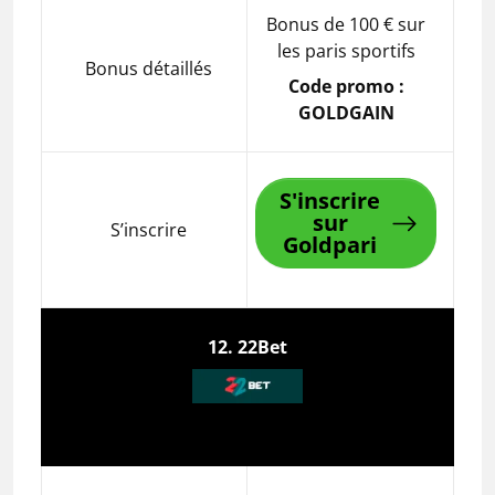
Bonus de 100 € sur
les paris sportifs
Bonus détaillés
Code promo :
GOLDGAIN
S'inscrire
sur
S’inscrire
Goldpari
12. 22Bet