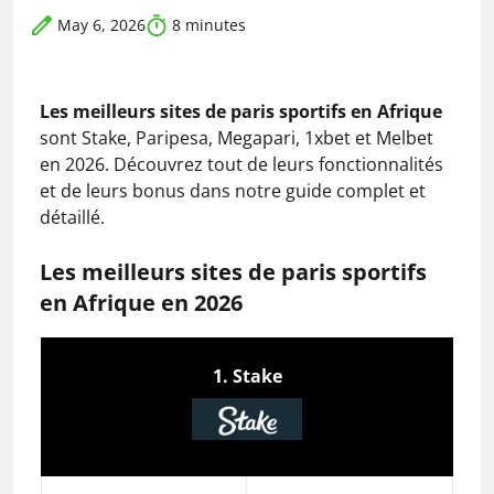
May 6, 2026
8
minutes
Les meilleurs sites de paris sportifs en Afrique
sont Stake, Paripesa, Megapari, 1xbet et Melbet
en 2026. Découvrez tout de leurs fonctionnalités
et de leurs bonus dans notre guide complet et
détaillé.
Les meilleurs sites de paris sportifs
en Afrique
en 2026
1. Stake