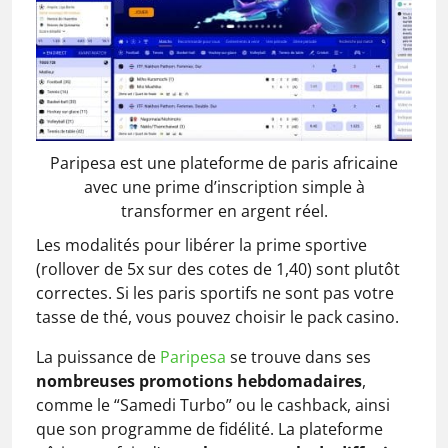
Paripesa est une plateforme de paris africaine
avec une prime d’inscription simple à
transformer en argent réel.
Les modalités pour libérer la prime sportive
(rollover de 5x sur des cotes de 1,40) sont plutôt
correctes. Si les paris sportifs ne sont pas votre
tasse de thé, vous pouvez choisir le pack casino.
La puissance de
Paripesa
se trouve dans ses
nombreuses promotions hebdomadaires
,
comme le “Samedi Turbo” ou le cashback, ainsi
que son programme de fidélité. La plateforme