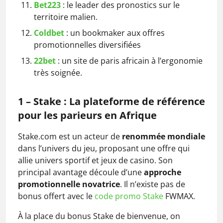
Bet223
: le leader des pronostics sur le
territoire malien.
Coldbet
: un bookmaker aux offres
promotionnelles diversifiées
22bet
: un site de paris africain à l’ergonomie
très soignée.
1 – Stake : La plateforme de référence
pour les parieurs en Afrique
Stake.com est un acteur de
renommée mondiale
dans l’univers du jeu, proposant une offre qui
allie univers sportif et jeux de casino. Son
principal avantage découle d’une
approche
promotionnelle novatrice
. Il n’existe pas de
bonus offert avec le
code promo Stake
FWMAX.
À la place du bonus Stake de bienvenue, on