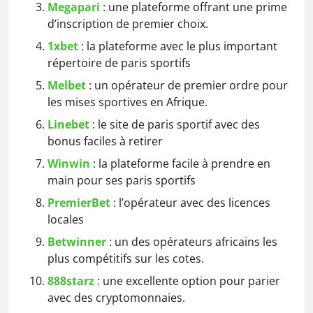
Megapari
: une plateforme offrant une prime
d’inscription de premier choix.
1xbet
: la plateforme avec le plus important
répertoire de paris sportifs
Melbet
: un opérateur de premier ordre pour
les mises sportives en Afrique.
Linebet
: le site de paris sportif avec des
bonus faciles à retirer
Winwin
: la plateforme facile à prendre en
main pour ses paris sportifs
PremierBet
: l’opérateur avec des licences
locales
Betwinner
: un des opérateurs africains les
plus compétitifs sur les cotes.
888starz
: une excellente option pour parier
avec des cryptomonnaies.