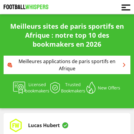
Meilleurs sites de paris sportifs en
Afrique : notre top 10 des
bookmakers en 2026
Meilleures applications de paris sportifs en
Afrique
Licensed
Trusted
New Offers
bookmakers
Bookmakers
Lucas Hubert