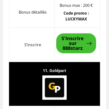
Bonus max : 200 €
Bonus détaillés
Code promo :
LUCKYMAX
S'inscrire
sur
S’inscrire
888starz
11. Goldpari