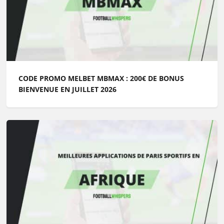
CODE PROMO MELBET MBMAX : 200€ DE BONUS
BIENVENUE EN JUILLET 2026