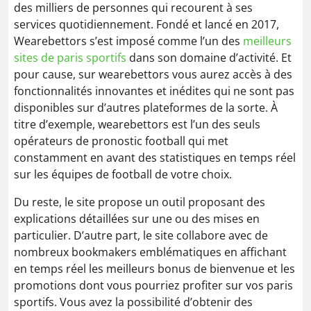
des milliers de personnes qui recourent à ses
services quotidiennement. Fondé et lancé en 2017,
Wearebettors s’est imposé comme l’un des
meilleurs
sites de paris sportifs
dans son domaine d’activité. Et
pour cause, sur wearebettors vous aurez accès à des
fonctionnalités innovantes et inédites qui ne sont pas
disponibles sur d’autres plateformes de la sorte. À
titre d’exemple, wearebettors est l’un des seuls
opérateurs de pronostic football qui met
constamment en avant des statistiques en temps réel
sur les équipes de football de votre choix.
Du reste, le site propose un outil proposant des
explications détaillées sur une ou des mises en
particulier. D’autre part, le site collabore avec de
nombreux bookmakers emblématiques en affichant
en temps réel les meilleurs bonus de bienvenue et les
promotions dont vous pourriez profiter sur vos paris
sportifs. Vous avez la possibilité d’obtenir des