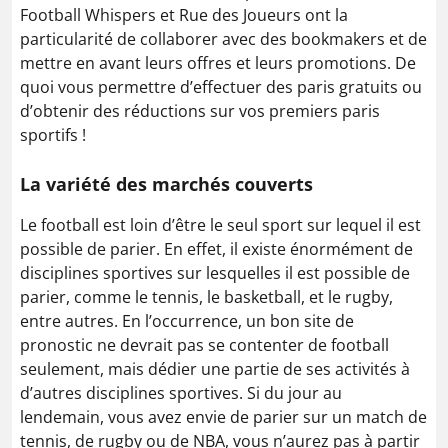
Football Whispers et Rue des Joueurs ont la
particularité de collaborer avec des bookmakers et de
mettre en avant leurs offres et leurs promotions. De
quoi vous permettre d’effectuer des paris gratuits ou
d’obtenir des réductions sur vos premiers paris
sportifs !
La variété des marchés couverts
Le football est loin d’être le seul sport sur lequel il est
possible de parier. En effet, il existe énormément de
disciplines sportives sur lesquelles il est possible de
parier, comme le tennis, le basketball, et le rugby,
entre autres. En l’occurrence, un bon site de
pronostic ne devrait pas se contenter de football
seulement, mais dédier une partie de ses activités à
d’autres disciplines sportives. Si du jour au
lendemain, vous avez envie de parier sur un match de
tennis, de rugby ou de NBA, vous n’aurez pas à partir