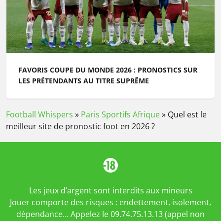
FAVORIS COUPE DU MONDE 2026 : PRONOSTICS SUR
LES PRÉTENDANTS AU TITRE SUPRÊME
Football Whispers
»
Paris Sportifs Afrique
»
Quel est le
meilleur site de pronostic foot en 2026 ?
Les jeux d’argent sont interdits aux mineurs
Jouer comporte des risques : endettement, isolement,
dépendance… Appelez le 09.74.75.13.13 (appel non