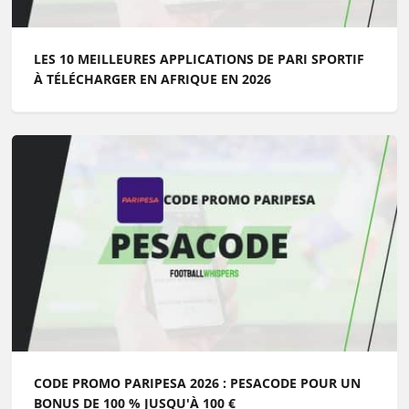
LES 10 MEILLEURES APPLICATIONS DE PARI SPORTIF
À TÉLÉCHARGER EN AFRIQUE EN 2026
CODE PROMO PARIPESA 2026 : PESACODE POUR UN
BONUS DE 100 % JUSQU'À 100 €