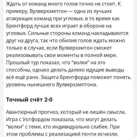
Ждать от команд много голов точно не стоит. К
примеру, Вулверхэмптон — одна из лучших
атакующих команд при угловых, в то время как
Брентфорд лучше всех играет в обороне на
угловых. Сильные стороны команд накладываются
друг на друга, так что обилия голов ждать можно
только в случае, если Вулверхэмтон сможет
реализовывать свои моменты в полной мере.
Прошлый тур показал, что “волки” на это
способны, однако делать далеко идущие выводы
всё ещё рано. Защита Брентфорда поможет понять
уровень нынешнего Вулверхэмптона.
Точный счёт 2-0
Авантюрный прогноз, который не лишён смысла.
Игра с Уотфордом показала, что могут делать
“волки” с теми, кто индивидуально слабее. При
этом проблемы с реализацией почти исчезли.