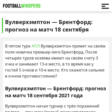
Вулверхэмптон — Брентфорд:
прогноз на матч 18 сентября
В пятом туре
АПЛ
Вулверхэмптон примет на своём
поле новичка премьер-лиги Брентфорд. После
четырёх туров хозяева имеют на своём счету 3
очка и занимают 13-е место, в то время как у
гостей 5 очков и 10-е место. Кто окажется сильнее
в очном противостоянии?
Вулверхэмптон — Брентфорд: прогноз
на матч 18 сентября 2021 года
Вулверхэмптон начал турнир с трёх поражений