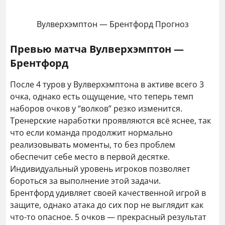
Вулверхэмптон — Брентфорд Прогноз
Превью матча Вулверхэмптон —
Брентфорд
После 4 туров у Вулверхэмптона в активе всего 3
очка, однако есть ощущение, что теперь темп
наборов очков у “волков” резко изменится.
Тренерские наработки проявляются всё яснее, так
что если команда продолжит нормально
реализовывать моменты, то без проблем
обеспечит себе место в первой десятке.
Индивидуальный уровень игроков позволяет
бороться за выполнение этой задачи.
Брентфорд удивляет своей качественной игрой в
защите, однако атака до сих пор не выглядит как
что-то опасное. 5 очков — прекрасный результат