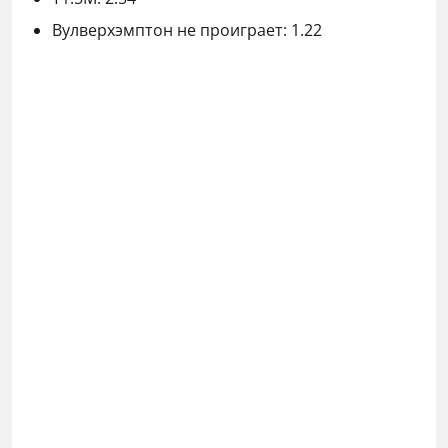
Вулверхэмптон не проиграет: 1.22