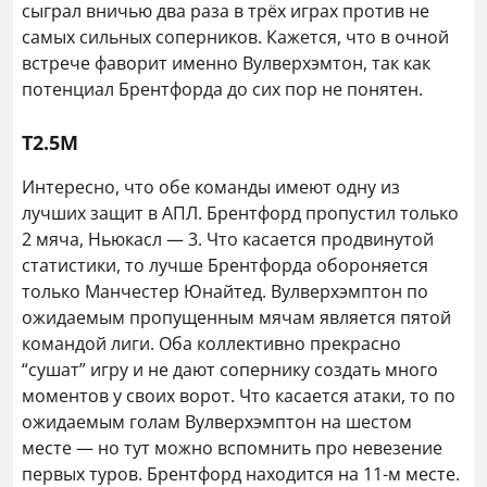
сыграл вничью два раза в трёх играх против не
самых сильных соперников. Кажется, что в очной
встрече фаворит именно Вулверхэмтон, так как
потенциал Брентфорда до сих пор не понятен.
Т2.5М
Интересно, что обе команды имеют одну из
лучших защит в АПЛ. Брентфорд пропустил только
2 мяча, Ньюкасл — 3. Что касается продвинутой
статистики, то лучше Брентфорда обороняется
только Манчестер Юнайтед. Вулверхэмптон по
ожидаемым пропущенным мячам является пятой
командой лиги. Оба коллективно прекрасно
“сушат” игру и не дают сопернику создать много
моментов у своих ворот. Что касается атаки, то по
ожидаемым голам Вулверхэмптон на шестом
месте — но тут можно вспомнить про невезение
первых туров. Брентфорд находится на 11-м месте.