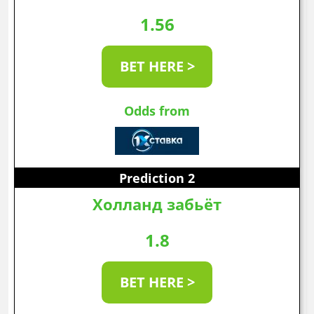
1.56
BET HERE >
Odds from
Prediction 2
Холланд забьёт
1.8
BET HERE >