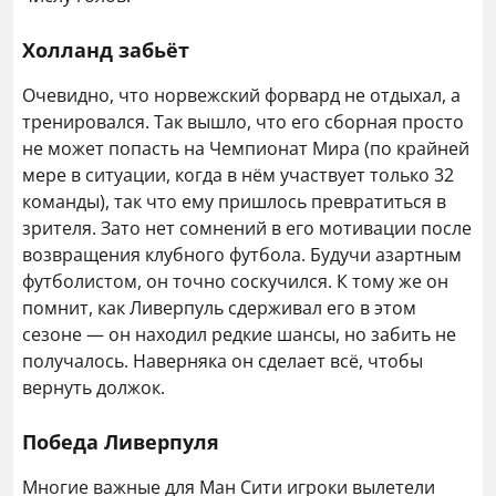
Холланд забьёт
Очевидно, что норвежский форвард не отдыхал, а
тренировался. Так вышло, что его сборная просто
не может попасть на Чемпионат Мира (по крайней
мере в ситуации, когда в нём участвует только 32
команды), так что ему пришлось превратиться в
зрителя. Зато нет сомнений в его мотивации после
возвращения клубного футбола. Будучи азартным
футболистом, он точно соскучился. К тому же он
помнит, как Ливерпуль сдерживал его в этом
сезоне — он находил редкие шансы, но забить не
получалось. Наверняка он сделает всё, чтобы
вернуть должок.
Победа Ливерпуля
Многие важные для Ман Сити игроки вылетели