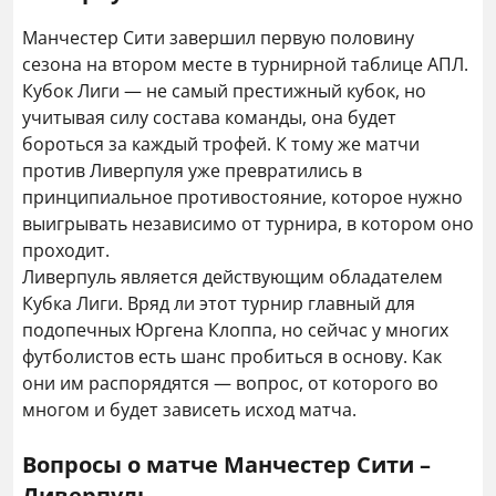
Манчестер Сити завершил первую половину
сезона на втором месте в турнирной таблице АПЛ.
Кубок Лиги — не самый престижный кубок, но
учитывая силу состава команды, она будет
бороться за каждый трофей. К тому же матчи
против Ливерпуля уже превратились в
принципиальное противостояние, которое нужно
выигрывать независимо от турнира, в котором оно
проходит.
Ливерпуль является действующим обладателем
Кубка Лиги. Вряд ли этот турнир главный для
подопечных Юргена Клоппа, но сейчас у многих
футболистов есть шанс пробиться в основу. Как
они им распорядятся — вопрос, от которого во
многом и будет зависеть исход матча.
Вопросы о матче Манчестер Сити –
Ливерпуль