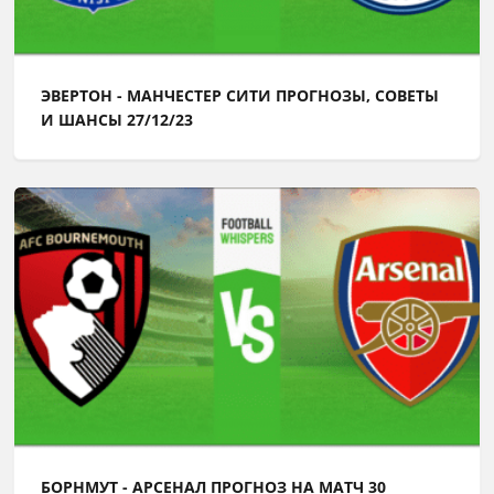
ЭВЕРТОН - МАНЧЕСТЕР СИТИ ПРОГНОЗЫ, СОВЕТЫ
И ШАНСЫ 27/12/23
БОРНМУТ - АРСЕНАЛ ПРОГНОЗ НА МАТЧ 30