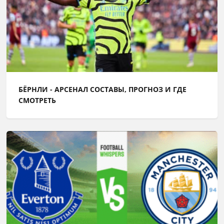
БЁРНЛИ - АРСЕНАЛ СОСТАВЫ, ПРОГНОЗ И ГДЕ
СМОТРЕТЬ