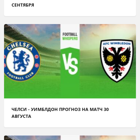
СЕНТЯБРЯ
ЧЕЛСИ - УИМБЛДОН ПРОГНОЗ НА МАТЧ 30
АВГУСТА