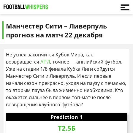
Манчестер Сити – Ливерпуль
прогноз на матч 22 декабря
Не успел закончится Кубок Мира, как
возвращается
АПЛ
, точнее — английский футбол.
Уже на стадии 1/8 финала Кубка Лиги сойдутся
Манчестер Сити и Ливерпуль. И если первые
начали сезон прекрасно, уходя на паузу с печалью,
то вторым пауза была жизненно необходима. Кто
окажется сильнее в первом топ-матче после
возвращения клубного футбола?
Prediction 1
Т2.5Б