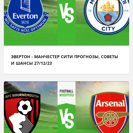
ЭВЕРТОН - МАНЧЕСТЕР СИТИ ПРОГНОЗЫ, СОВЕТЫ
И ШАНСЫ 27/12/23