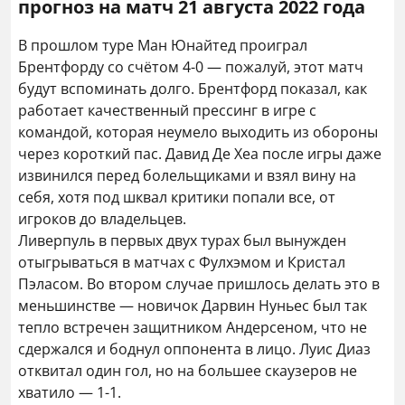
прогноз на матч 21 августа 2022 года
В прошлом туре Ман Юнайтед проиграл
Брентфорду со счётом 4-0 — пожалуй, этот матч
будут вспоминать долго. Брентфорд показал, как
работает качественный прессинг в игре с
командой, которая неумело выходить из обороны
через короткий пас. Давид Де Хеа после игры даже
извинился перед болельщиками и взял вину на
себя, хотя под шквал критики попали все, от
игроков до владельцев.
Ливерпуль в первых двух турах был вынужден
отыгрываться в матчах с Фулхэмом и Кристал
Пэласом. Во втором случае пришлось делать это в
меньшинстве — новичок Дарвин Нуньес был так
тепло встречен защитником Андерсеном, что не
сдержался и боднул оппонента в лицо. Луис Диаз
отквитал один гол, но на большее скаузеров не
хватило — 1-1.