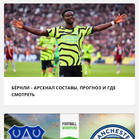
БЁРНЛИ - АРСЕНАЛ СОСТАВЫ, ПРОГНОЗ И ГДЕ
СМОТРЕТЬ