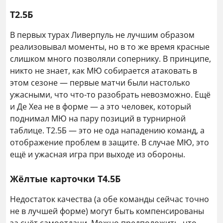
Т2.5Б
В первых турах Ливерпуль не лучшим образом
реализовывал моменты, но в то же время красные
слишком много позволяли сопернику. В принципе,
никто не знает, как МЮ собирается атаковать в
этом сезоне — первые матчи были настолько
ужасными, что что-то разобрать невозможно. Ещё
и Де Хеа не в форме — а это человек, который
поднимал МЮ на пару позиций в турнирной
таблице. Т2.5Б — это не ода нападению команд, а
отображение проблем в защите. В случае МЮ, это
ещё и ужасная игра при выходе из обороны.
Жёлтые карточки Т4.5Б
Недостаток качества (а обе команды сейчас точно
не в лучшей форме) могут быть компенсированы