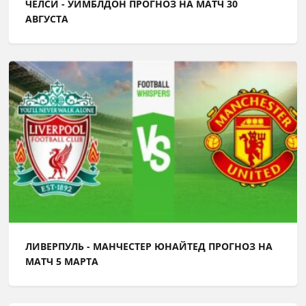
ЧЕЛСИ - УИМБЛДОН ПРОГНОЗ НА МАТЧ 30
АВГУСТА
ЛИВЕРПУЛЬ - МАНЧЕСТЕР ЮНАЙТЕД ПРОГНОЗ НА
МАТЧ 5 МАРТА