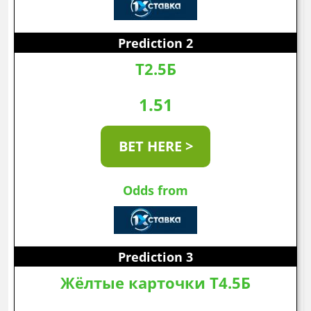
Prediction 2
Т2.5Б
1.51
BET HERE >
Odds from
Prediction 3
Жёлтые карточки Т4.5Б