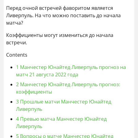
Перед очной встречей фаворитом является
Ливерпуль. На что можно поставить до начала
матча?
Коэффициенты могут измениться до начала
встречи.
Contents
1
Манчестер Юнайтед Ливерпуль прогноз на
матч 21 августа 2022 года
2
Манчестер Юнайтед Ливерпуль прогноз:
коэффициенты
3
Прошлые матчи Манчестер Юнайтед
Ливерпуль
4
Превью матча Манчестер Юнайтед
Ливерпуль
5
Вопросы о матче Манчестер Юнайтед