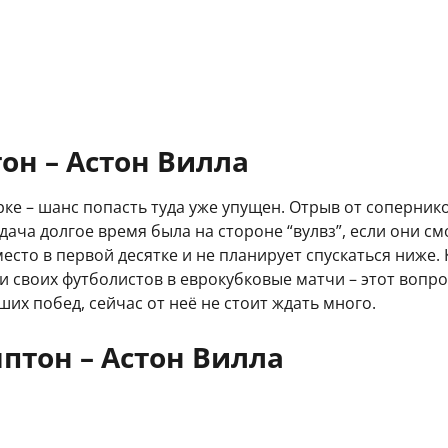
он – Астон Вилла
рке – шанс попасть туда уже упущен. Отрыв от соперни
ача долгое время была на стороне “вулвз”, если они см
место в первой десятке и не планирует спускаться ниже
ти своих футболистов в еврокубковые матчи – этот вопр
их побед, сейчас от неё не стоит ждать много.
птон – Астон Вилла