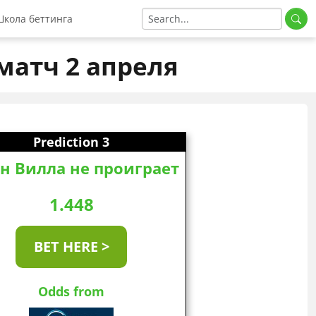
кола беттинга
bet
Ставки на тотал
матч 2 апреля
in
Ставки без ничьи
омокод
Правила футбола
ромокод
Аналитика
Prediction 3
код
н Вилла не проиграет
мокод
1.448
окод
BET HERE >
Odds from