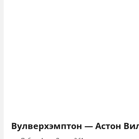
Вулверхэмптон — Астон Ви