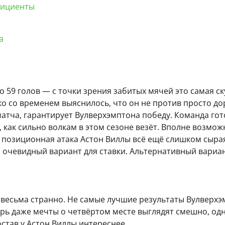
фициенты
а
 59 голов — с точки зрения забитых мячей это самая ск
о со временем выяснилось, что он не против просто дор
 матча, гарантирует Вулверхэмптона победу. Команда го
ь, как сильно волкам в этом сезоне везёт. Вполне возмо
 позиционная атака Астон Виллы всё ещё слишком сырая
й очевидный вариант для ставки. Альтернативный вариа
весьма странно. Не самые лучшие результаты Вулверхэм
перь даже мечты о четвёртом месте выглядят смешно, одн
став у Астон Виллы интереснее.