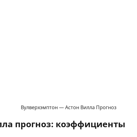
Вулверхэмптон — Астон Вилла Прогноз
лла прогноз: коэффициенты