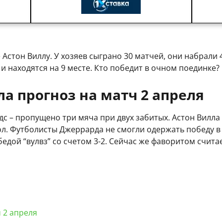
Астон Виллу. У хозяев сыграно 30 матчей, они набрали 
 и находятся на 9 месте. Кто победит в очном поединке?
а прогноз на матч 2 апреля
дс – пропущено три мяча при двух забитых. Астон Вилла
ол. Футболисты Джеррарда не смогли одержать победу в
едой “вулвз” со счетом 3-2. Сейчас же фаворитом счита
 2 апреля