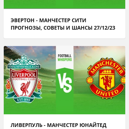
ЭВЕРТОН - МАНЧЕСТЕР СИТИ
ПРОГНОЗЫ, СОВЕТЫ И ШАНСЫ 27/12/23
ЛИВЕРПУЛЬ - МАНЧЕСТЕР ЮНАЙТЕД