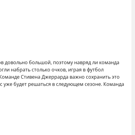
ков довольно большой, поэтому навряд ли команда
огли набрать столько очков, играя в футбол
. Команде Стивена Джеррарда важно сохранить это
ос уже будет решаться в следующем сезоне. Команда