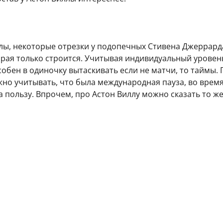
иллы, некоторые отрезки у подопечных Стивена Джеррар
орая только строится. Учитывая индивидуальный уровен
особен в одиночку вытаскивать если не матчи, то таймы
нужно учитывать, что была международная пауза, во вре
а пользу. Впрочем, про Астон Виллу можно сказать то же