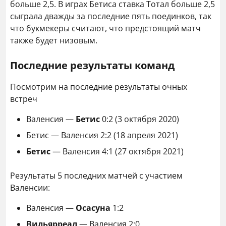
больше 2,5. В играх Бетиса ставка Тотал больше 2,5
сыграла дважды за последние пять поединков, так
что букмекеры считают, что предстоящий матч
также будет низовым.
Последние результаты команд
Посмотрим на последние результаты очных
встреч
Валенсия —
Бетис
0:2 (3 октября 2020)
Бетис — Валенсия 2:2 (18 апреля 2021)
Бетис
— Валенсия 4:1 (27 октября 2021)
Результаты 5 последних матчей с участием
Валенсии:
Валенсия —
Осасуна
1:2
Вильярреал
— Валенсия 2:0