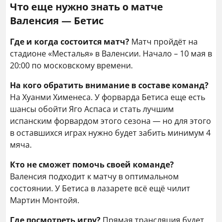
Что еще нужно знать о матче
Валенсия — Бетис
Где и когда состоится матч?
Матч пройдёт на
стадионе «Месталья» в Валенсии. Начало – 10 мая в
20:00 по московскому времени.
На кого обратить внимание в составе команд?
На Хуанми Хименеса. У форварда Бетиса еще есть
шансы обойти Яго Аспаса и стать лучшим
испанским форвардом этого сезона — но для этого
в оставшихся играх нужно будет забить минимум 4
мяча.
Кто не сможет помочь своей команде?
Валенсия подходит к матчу в оптимальном
состоянии. У Бетиса в лазарете всё ещё чилит
Мартин Монтойя.
Где посмотреть игру?
Прямая трансляция будет