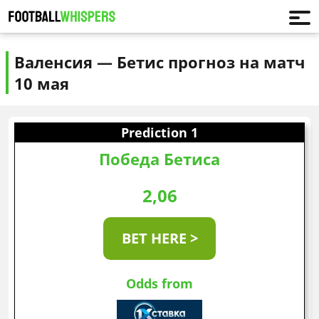
Валенсия — Бетис прогноз на матч
10 мая
Prediction 1
Победа Бетиса
2,06
BET HERE >
Odds from