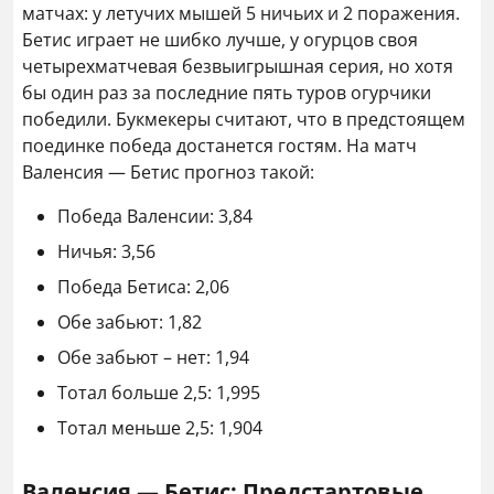
матчах: у летучих мышей 5 ничьих и 2 поражения.
Бетис играет не шибко лучше, у огурцов своя
четырехматчевая безвыигрышная серия, но хотя
бы один раз за последние пять туров огурчики
победили. Букмекеры считают, что в предстоящем
поединке победа достанется гостям. На матч
Валенсия — Бетис прогноз такой:
Победа Валенсии: 3,84
Ничья: 3,56
Победа Бетиса: 2,06
Обе забьют: 1,82
Обе забьют – нет: 1,94
Тотал больше 2,5: 1,995
Тотал меньше 2,5: 1,904
Валенсия — Бетис: Предстартовые