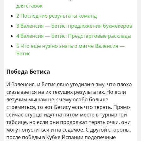
для ставок
2
Последние результаты команд
3
Валенсия — Бетис: предложения букмекеров
4
Валенсия — Бетис: Предстартовые расклады
5
Что еще нужно знать о матче Валенсия —
Бетис
Победа Бетиса
И Валенсия, и Бетис явно угодили в яму, что плохо
сказывается на их текущих результатах. Но если
летучим мышам не к чему особо больше
стремиться, то вот Бетису есть что терять. Прямо
сейчас огурцы идут на пятом месте в турнирной
таблице, но если они продолжат терять очки, они
могут опуститься и на седьмое. С другой стороны,
после победы в Кубке Испании подопечные