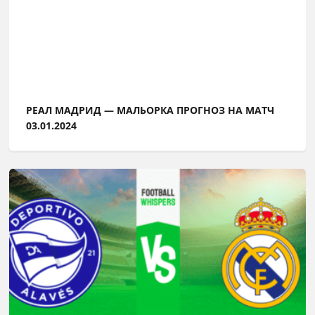
РЕАЛ МАДРИД — МАЛЬОРКА ПРОГНОЗ НА МАТЧ
03.01.2024