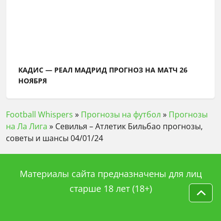
КАДИС — РЕАЛ МАДРИД ПРОГНОЗ НА МАТЧ 26
НОЯБРЯ
Football Whispers
»
Прогнозы на футбол
»
Прогнозы
на Ла Лига
»
Севилья – Атлетик Бильбао прогнозы,
советы и шансы 04/01/24
Материалы сайта предназначены для лиц
старше 18 лет (18+)