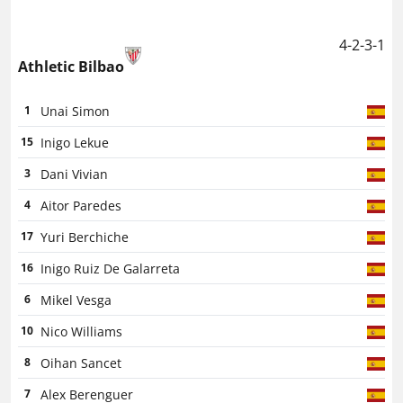
Federico Gattoni
2
4-2-3-1
Ivan Rakitic
10
Athletic Bilbao
Tanguy Nianzou
24
Unai Simon
1
Marcao
23
Inigo Lekue
15
Manu Bueno
28
Dani Vivian
3
Lulo Dasilva
39
Aitor Paredes
4
Matias Arbol
33
Yuri Berchiche
17
Adnan Januzaj
25
Inigo Ruiz De Galarreta
16
Dario Benavides Fuentes
29
Mikel Vesga
6
Alberto Flores Lopez
31
Nico Williams
10
Oliver Torres
21
Oihan Sancet
8
Alex Berenguer
7