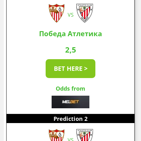
VS
Победа Атлетика
2,5
BET HERE >
Odds from
Prediction 2
VS