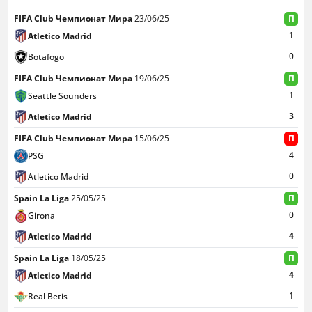
FIFA Club Чемпионат Мира
23/06/25
П
1
Atletico Madrid
0
Botafogo
FIFA Club Чемпионат Мира
19/06/25
П
1
Seattle Sounders
3
Atletico Madrid
FIFA Club Чемпионат Мира
15/06/25
П
4
PSG
0
Atletico Madrid
Spain La Liga
25/05/25
П
0
Girona
4
Atletico Madrid
Spain La Liga
18/05/25
П
4
Atletico Madrid
1
Real Betis