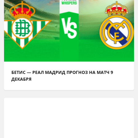
БЕТИС — РЕАЛ МАДРИД ПРОГНОЗ НА МАТЧ 9
ДЕКАБРЯ