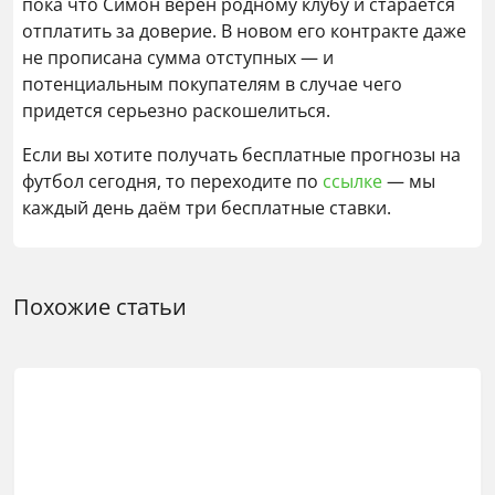
пока что Симон верен родному клубу и старается
отплатить за доверие. В новом его контракте даже
Asier Villalibre
20
не прописана сумма отступных — и
Mikel Jauregizar
31
потенциальным покупателям в случае чего
придется серьезно раскошелиться.
Если вы хотите получать бесплатные прогнозы на
футбол сегодня, то переходите по
ссылке
— мы
каждый день даём три бесплатные ставки.
Похожие статьи