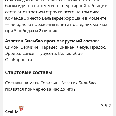
баски идут на пятом месте в турнирной таблице и
отстают от третьей строчки всего на три очка.
Команда Эрнесто Вальверде хороша и в моменте
— ни одного поражения в пяти последних матчах
при 3 победах и 2 ничьих.
Атлетик Бильбао прогнозируемый состав:
Симон, Берчиче, Паредес, Вивиан, Лекуэ, Прадос,
Эррера, Сансет, Гурусета, Вильялибре,
Олабаррьета
Стартовые составы
Составы на матч Севилья – Атлетик Бильбао
появятся примерно за час до игры.
3-5-2
Sevilla