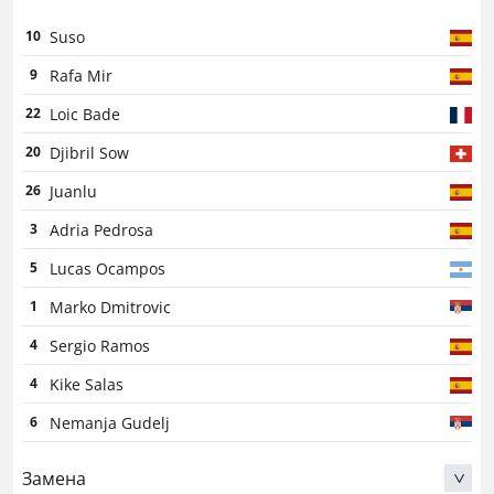
Suso
10
Rafa Mir
9
Loic Bade
22
Djibril Sow
20
Juanlu
26
Adria Pedrosa
3
Lucas Ocampos
5
Marko Dmitrovic
1
Sergio Ramos
4
Kike Salas
4
Nemanja Gudelj
6
Замена