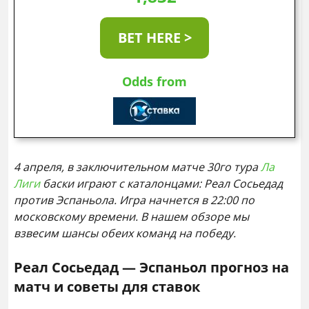
BET HERE >
Odds from
4 апреля, в заключительном матче 30го тура
Ла
Лиги
баски играют с каталонцами: Реал Сосьедад
против Эспаньола. Игра начнется в 22:00 по
московскому времени. В нашем обзоре мы
взвесим шансы обеих команд на победу.
Реал Сосьедад — Эспаньол прогноз на
матч и советы для ставок