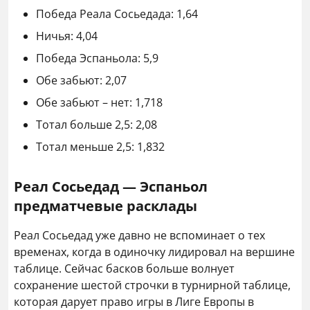
Победа Реала Сосьедада: 1,64
Ничья: 4,04
Победа Эспаньола: 5,9
Обе забьют: 2,07
Обе забьют – нет: 1,718
Тотал больше 2,5: 2,08
Тотал меньше 2,5: 1,832
Реал Сосьедад — Эспаньол
предматчевые расклады
Реал Сосьедад уже давно не вспоминает о тех
временах, когда в одиночку лидировал на вершине
таблице. Сейчас басков больше волнует
сохранение шестой строчки в турнирной таблице,
которая дарует право игры в Лиге Европы в