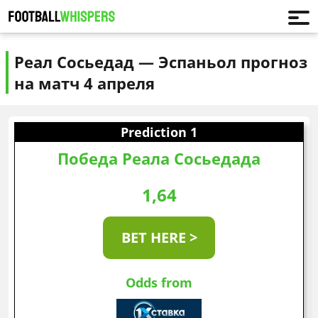
Реал Сосьедад — Эспаньол прогноз
на матч 4 апреля
Prediction 1
Победа Реала Сосьедада
1,64
BET HERE >
Odds from