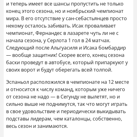
и теперь имеет все шансы пропустить не только
конец этого сезона, но и ноябрьский чемпионат
мира. В его отсутствие у сан-себастьянцев просто
некому осталось забивать. Исак проваливает
чемпионат, Фернандес в лазарете чуть ли не с
начала сезона, у Серлота 1 гол в 24 матчах.
Следующий после Альгуасиля и Исака бомбардир
— вообще защитник! Скорее всего, конец сезона
баски проведут в автобусе, который припаркуют у
своих ворот и будут оберегать всей толпой.
Эспаньол расположился в чемпионате на 12 месте
и относится к числу команд, которым уже ничего
от сезона не надо — в Сегунду не вылетят, но и
сильно выше не поднимутся, так что могут играть
в свое удовольствие и периодически выкидывать
подставы лидерам, чем каталонцы, собственно,
весь сезон и занимаются.