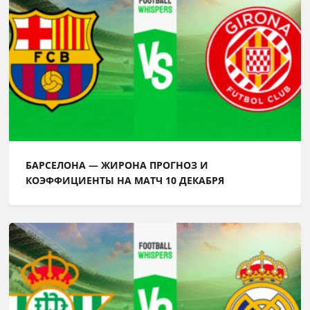
БАРСЕЛОНА — ЖИРОНА ПРОГНОЗ И
КОЭФФИЦИЕНТЫ НА МАТЧ 10 ДЕКАБРЯ