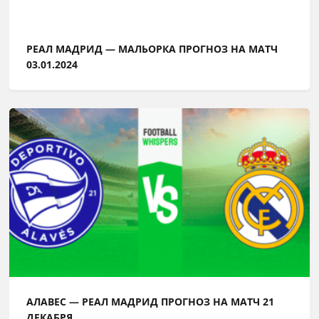
РЕАЛ МАДРИД — МАЛЬОРКА ПРОГНОЗ НА МАТЧ
03.01.2024
АЛАВЕС — РЕАЛ МАДРИД ПРОГНОЗ НА МАТЧ 21
ДЕКАБРЯ