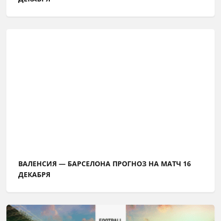
ВАЛЕНСИЯ — БАРСЕЛОНА ПРОГНОЗ НА МАТЧ 16
ДЕКАБРЯ