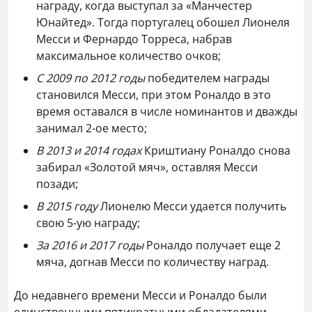
награду, когда выступал за «Манчестер
Юнайтед». Тогда португалец обошел Лионеля
Месси и Фернардо Торреса, набрав
максимальное количество очков;
С 2009 по 2012
годы
победителем награды
становился Месси, при этом Роналдо в это
время оставался в числе номинантов и дважды
занимал 2-ое место;
В 2013 и 2014 годах
Криштиану Роналдо снова
забирал «Золотой мяч», оставляя Месси
позади;
В 2015 году
Лионелю Месси удается получить
свою 5-ую награду;
За 2016 и 2017 годы
Роналдо получает еще 2
мяча, догнав Месси по количеству наград.
До недавнего времени Месси и Роналдо были