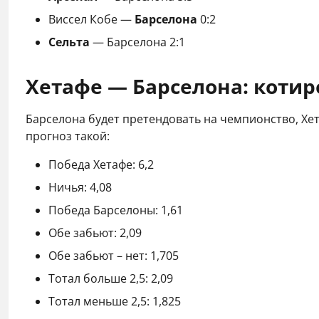
Виссел Кобе —
Барселона
0:2
Сельта
— Барселона 2:1
Хетафе — Барселона: котир
Барселона будет претендовать на чемпионство, Хет
прогноз такой:
Победа Хетафе: 6,2
Ничья: 4,08
Победа Барселоны: 1,61
Обе забьют: 2,09
Обе забьют – нет: 1,705
Тотал больше 2,5: 2,09
Тотал меньше 2,5: 1,825