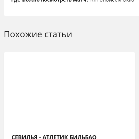
Похожие статьи
СЕВИЛЬЯ - АТЛЕТИК БИЛЬБАО