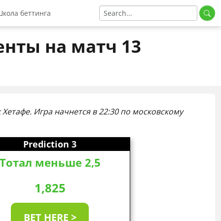
кола беттинга
bet
Ставки на тотал
нты на матч 13
in
Ставки без ничьи
омокод
Правила футбола
ромокод
Аналитика
 Хетафе.
Игра начнется в 22:30 по московскому
код
мокод
Prediction 3
окод
Тотал меньше 2,5
1,825
BET HERE >