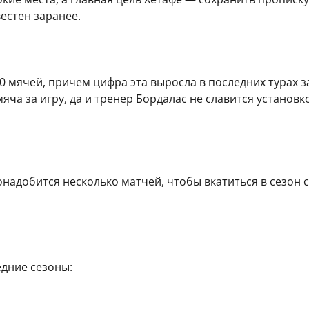
естен заранее.
0 мячей, причем цифра эта выросла в последних турах 
яча за игру, да и тренер Бордалас не славится установк
понадобится несколько матчей, чтобы вкатиться в сезон 
дние сезоны: