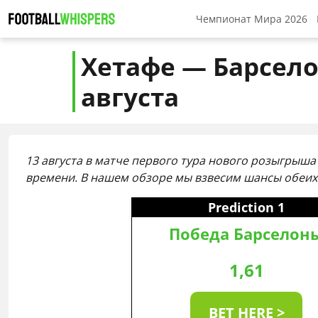
Чемпионат Мира 2026
Прогнозы на ЧМ 2026
Хетафе — Барсело
августа
13 августа в матче первого тура нового розыгрыш
времени. В нашем обзоре мы взвесим шансы обеих 
Prediction 1
Победа Барселон
1,61
BET HERE >