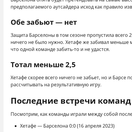
предполагаемого аутсайдера исход как правило изв
Обе забьют — нет
Защита Барселоны в том сезоне пропустила всего 2
ничего не было нужно. Хетафе же забивал меньше м
что одной команде забить-то и не удастся.
Тотал меньше 2,5
Хетафе скорее всего ничего не забьет, но и Барсе 
рассчитывать на результативную игру.
Последние встречи команд
Посмотрим, как команды играли между собой после
Хетафе — Барселона 0:0 (16 апреля 2023)