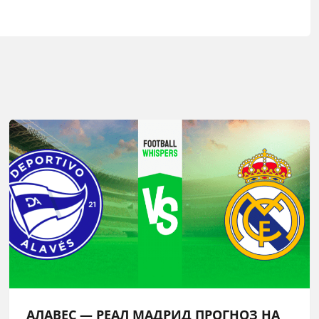
АЛАВЕС — РЕАЛ МАДРИД ПРОГНОЗ НА