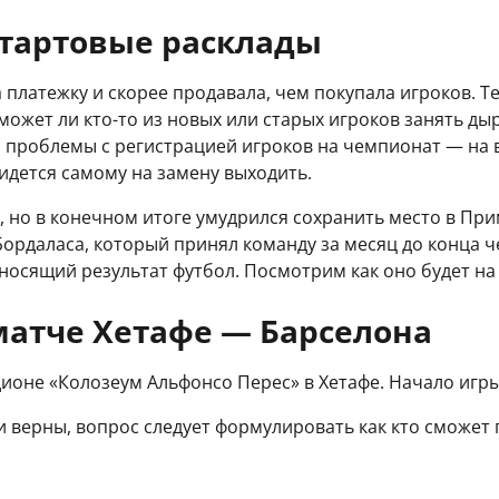
стартовые расклады
платежку и скорее продавала, чем покупала игроков. Т
сможет ли кто-то из новых или старых игроков занять ды
ли проблемы с регистрацией игроков на чемпионат — на
идется самому на замену выходить.
 но в конечном итоге умудрился сохранить место в При
Бордаласа, который принял команду за месяц до конца 
осящий результат футбол. Посмотрим как оно будет на 
матче Хетафе — Барселона
ионе «Колозеум Альфонсо Перес» в Хетафе. Начало игры 
и верны, вопрос следует формулировать как кто сможет 