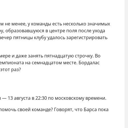
ем не менее, у команды есть несколько значимых
ру, образовавшуюся в центре поля после ухода
 вечер пятницы клубу удалось зарегистрировать
мере и даже занять пятнадцатую строчку. Во
чемпионата на семнадцатом месте. Бордалас
этот раз?
— 13 августа в 22:30 по московскому времени.
помочь своей команде? Говорят, что Барса пока