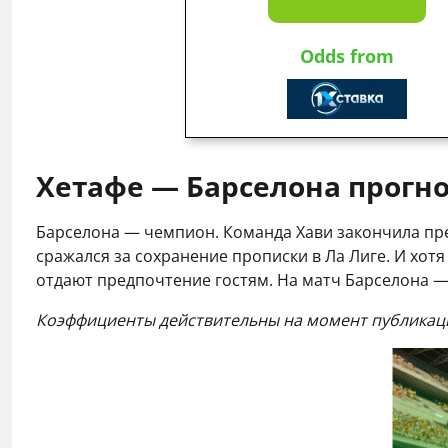
Odds from
Хетафе — Барселона прогно
Барселона — чемпион. Команда Хави закончила пр
сражался за сохранение прописки в Ла Лиге. И хотя
отдают предпочтение гостям. На матч Барселона —
Коэффициенты действительны на момент публикац