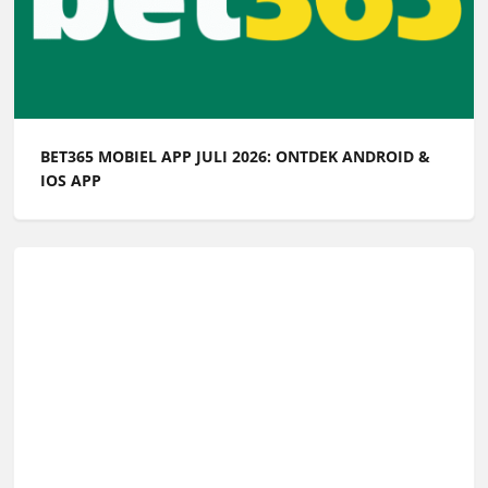
BET365 MOBIEL APP JULI 2026: ONTDEK ANDROID &
IOS APP