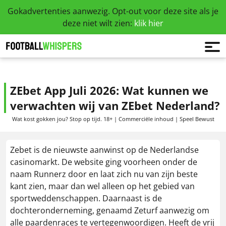
Gokadvertenties aanwezig. Opt-out voor deze site als je
deze niet wilt zien:
klik hier
ZEbet App Juli 2026: Wat kunnen we
verwachten wij van ZEbet Nederland?
Wat kost gokken jou? Stop op tijd. 18+ | Commerciële inhoud | Speel Bewust
Zebet is de nieuwste aanwinst op de Nederlandse
casinomarkt. De website ging voorheen onder de
naam Runnerz door en laat zich nu van zijn beste
kant zien, maar dan wel alleen op het gebied van
sportweddenschappen. Daarnaast is de
dochteronderneming, genaamd Zeturf aanwezig om
alle paardenraces te vertegenwoordigen. Heeft de vrij