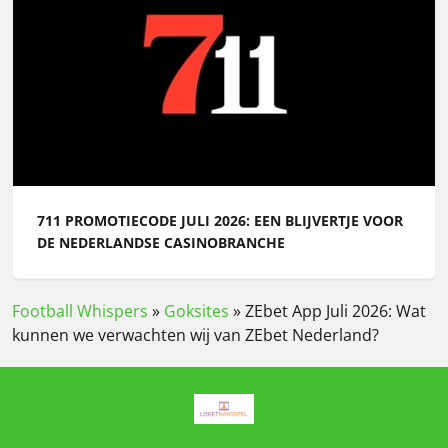
711 PROMOTIECODE JULI 2026: EEN BLIJVERTJE VOOR
DE NEDERLANDSE CASINOBRANCHE
Football Whispers
»
Goksites
»
ZEbet App Juli 2026: Wat
kunnen we verwachten wij van ZEbet Nederland?