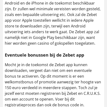
Android en de iPhone in de toekomst beschikbaar
zijn. Er zullen wel minimale vereisten worden gesteld,
zoals een bepaalde uitvoering etc. Ook zal de Zebet
app voor Apple toestellen wellicht in iedere Apple
store te downloaden zijn, terwijl een Android
uitvoering iets anders te werk gaat. De Zebet app zal
namelijk niet in Google Play beschikbaar zijn, want
hier worden geen casino of gokspellen toegelaten.
Eventuele bonussen bij de Zebet app
Mocht je in de toekomst de Zebet app kunnen
downloaden, vergeet dan niet om een eventuele
bonus te activeren. Op dit moment is er een
welkomstbonus of promotie aanwezig ter hoogte van
150 euro verdeeld in meerdere stappen. Toch zul je
jezelf eerst moeten registreren bij Zebet en C.R.U.K.S.
om een account te openen. Voer bij dit
registratieproces dan ook de bonus code in.