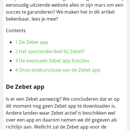
eenvoudig uitziende website alles in zijn mars om een
succes te garanderen? We maken het in dit artikel
bekenbaar, lees je mee?
Contents
1
De Zebet app
2
Het sportonderdeel bij Zebet?
3
De eventuele Zebet app functies
4
Onze eindconclusie van de Zebet app
De Zebet app
Is er een Zebet aanwezig? We concluderen dat er op
dit moment nog geen Zebet app te downloaden is.
Andere landen waar Zebet actief is beschikken wel
over een app en daarom nemen we dit gegeven als
richtlijn aan. Wellicht zal de Zebet app voor de