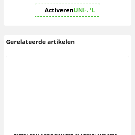
Activeren
UNI-NL
Gerelateerde artikelen