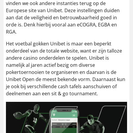
vinden we ook andere instanties terug op de
Europese site van Unibet. Deze instellingen duiden
aan dat de veiligheid en betrouwbaarheid goed in
orde is. Denk hierbij vooral aan eCOGRA, EGBA en
RGA.
Het voetbal gokken Unibet is maar een beperkt
onderdeel van de totale website, want er zijn talloze
andere casino onderdelen te spelen. Unibet is
namelijk al jaren actief bezig om diverse
pokertoernooien te organiseren en daarvan is de
Unibet Open de meest bekende vorm. Daarnaast kun
je ook bij verschillende cash tafels aanschuiven of
deelnemen aan een sit & go tournament.