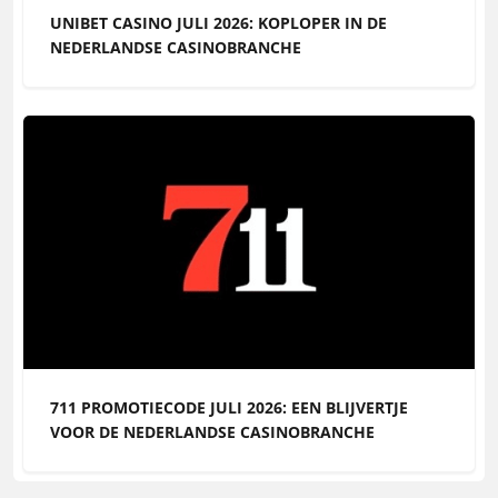
UNIBET CASINO JULI 2026: KOPLOPER IN DE
NEDERLANDSE CASINOBRANCHE
711 PROMOTIECODE JULI 2026: EEN BLIJVERTJE
VOOR DE NEDERLANDSE CASINOBRANCHE