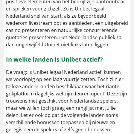
positieve elementen van het bedrijf zijn aantoonbaar
en spreken voor zichzelf. Zo is Unibet legaal
Nederland snel van start, als ze bijvoorbeeld
wederom livestream opties aanbieden, een uitgebreid
casino presenteren en natuurlijke concurrerende
quotaties presenteren. Het Nederlandse publiek zal
dan ongetwijfeld Unibet niet links laten liggen.
In welke landen is Unibet actief?
De vraag: is Unibet legaal Nederland actief, kunnen
we voorlopig op een laag vuurtje zetten. Toch zijn er
talloze andere landen beschikbaar waar het riante
gokplatform dagelijks wel zijn deuren opent. Deze zijn
trouwens niet geschikt voor Nederlandse spelers,
maar we willen toch graag een ranglijst met jullie
delen. Let er ook op dat de volgende landen soms
verschillende bonussen toepassen bij nieuwe en
geregistreerde spelers of zelfs geen bonussen