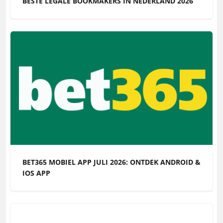
BESTE LEGALE BOOKMAKERS IN NEDERLAND 2026
BET365 MOBIEL APP JULI 2026: ONTDEK ANDROID &
IOS APP