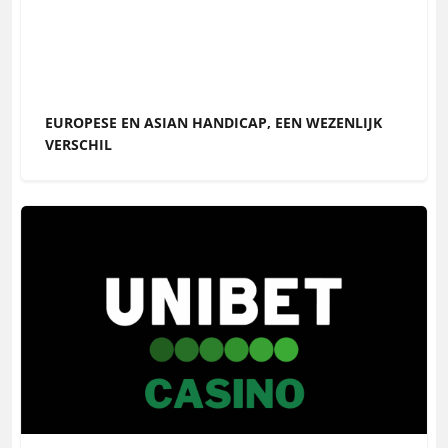
EUROPESE EN ASIAN HANDICAP, EEN WEZENLIJK
VERSCHIL