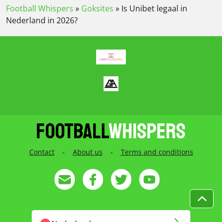
Football Whispers
»
Goksites
»
Is Unibet legaal in
Nederland in 2026?
Contact
-
About us
-
Terms and conditions