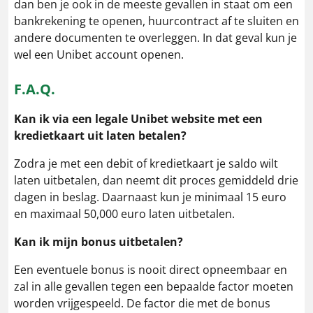
dan ben je ook in de meeste gevallen in staat om een
bankrekening te openen, huurcontract af te sluiten en
andere documenten te overleggen. In dat geval kun je
wel een Unibet account openen.
F.A.Q.
Kan ik via een legale Unibet website met een
kredietkaart uit laten betalen?
Zodra je met een debit of kredietkaart je saldo wilt
laten uitbetalen, dan neemt dit proces gemiddeld drie
dagen in beslag. Daarnaast kun je minimaal 15 euro
en maximaal 50,000 euro laten uitbetalen.
Kan ik mijn bonus uitbetalen?
Een eventuele bonus is nooit direct opneembaar en
zal in alle gevallen tegen een bepaalde factor moeten
worden vrijgespeeld. De factor die met de bonus