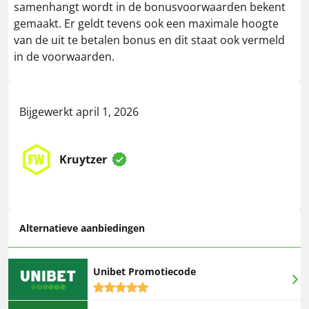
samenhangt wordt in de bonusvoorwaarden bekent
gemaakt. Er geldt tevens ook een maximale hoogte
van de uit te betalen bonus en dit staat ook vermeld
in de voorwaarden.
Bijgewerkt april 1, 2026
Kruytzer
Alternatieve aanbiedingen
Unibet Promotiecode
5,0
rating