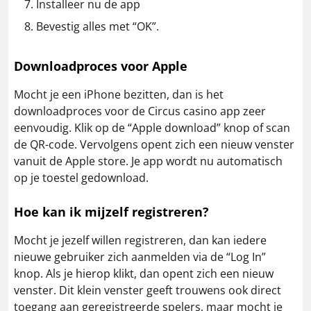
Installeer nu de app
Bevestig alles met “OK”.
Downloadproces voor Apple
Mocht je een iPhone bezitten, dan is het
downloadproces voor de Circus casino app zeer
eenvoudig. Klik op de “Apple download” knop of scan
de QR-code. Vervolgens opent zich een nieuw venster
vanuit de Apple store. Je app wordt nu automatisch
op je toestel gedownload.
Hoe kan ik mijzelf registreren?
Mocht je jezelf willen registreren, dan kan iedere
nieuwe gebruiker zich aanmelden via de “Log In”
knop. Als je hierop klikt, dan opent zich een nieuw
venster. Dit klein venster geeft trouwens ook direct
toegang aan geregistreerde spelers, maar mocht je