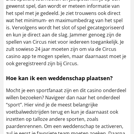
gewenst spel, dan wordt er meteen informatie van
het spel met je gedeeld. Je ziet trouwens ook direct
wat het minimum- en maximumbedrag van het spel
is. Vervolgens wordt het slot of spel gecategoriseerd
en kun je direct aan de slag. Jammer genoeg zijn de
spellen van Circus niet voor iedereen toegankelijk. Je
zult sowieso 24 jaar moeten zijn om via de Circus
casino app te mogen spelen, maar daarnaast moet je
ook geregistreerd zijn bij Circus.
Hoe kan ik een weddenschap plaatsen?
Mocht je een sportfanaat zijn en dit casino onderdeel
willen bezoeken? Navigeer dan naar het onderdeel
“sport”. Hier vind je de meest belangrijke
voetbalwedstrijden terug en kun je daarnaast ook
inzetten op talloze andere sporten, zoals
paardenrennen. Om een weddenschap te activeren,
zul je eerst je favoriete team moeten zoeken. Daarna