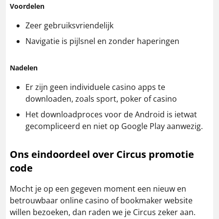
Voordelen
Zeer gebruiksvriendelijk
Navigatie is pijlsnel en zonder haperingen
Nadelen
Er zijn geen individuele casino apps te
downloaden, zoals sport, poker of casino
Het downloadproces voor de Android is ietwat
gecompliceerd en niet op Google Play aanwezig.
Ons eindoordeel over Circus promotie
code
Mocht je op een gegeven moment een nieuw en
betrouwbaar online casino of bookmaker website
willen bezoeken, dan raden we je Circus zeker aan.