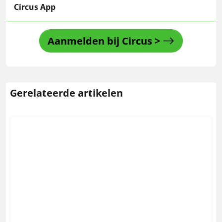
Circus App
Aanmelden bij Circus >
Gerelateerde artikelen