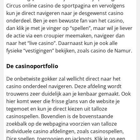
Circus online casino de sportpagina en vervolgens
kun je direct navigeren naar je desgewenst casino
onderdeel. Ben je een bewuste fan van het casino,
dan klik je met je vinger op “spellen”, maar wil je liever
de actie via een croupier meemaken, navigeer dan
naar het “live casino”. Daarnaast kun je ook alle
fysieke “vestigingen” bekijken, zoals casino de Namur.
De casinoportfolio
De onbetwiste gokker zal wellicht direct naar het
casino onderdeel navigeren. Deze afdeling wordt
trouwens zeer duidelijk aan je kenbaar gemaakt. Ook
hier komt weer die frisse glans van de website je
tegemoet en kun je direct kiezen uit talloze
casinospellen. Bovendien is de bovenstaande
zoekbalk op de webpagina voorzien van talloze
individuele casino afdelingen, zoals casinospellen,
Dice spellen, toernooien en jackpots. Klik je op een