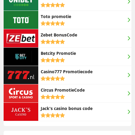
5,0
rating
Toto promotie
5,0
rating
Zebet BonusCode
5,0
rating
Betcity Promotie
5,0
rating
Casino777 Promotiecode
5,0
rating
Circus PromotieCode
5,0
rating
Jack's casino bonus code
5,0
rating