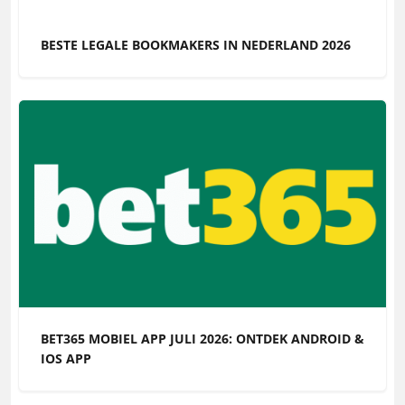
BESTE LEGALE BOOKMAKERS IN NEDERLAND 2026
BET365 MOBIEL APP JULI 2026: ONTDEK ANDROID &
IOS APP