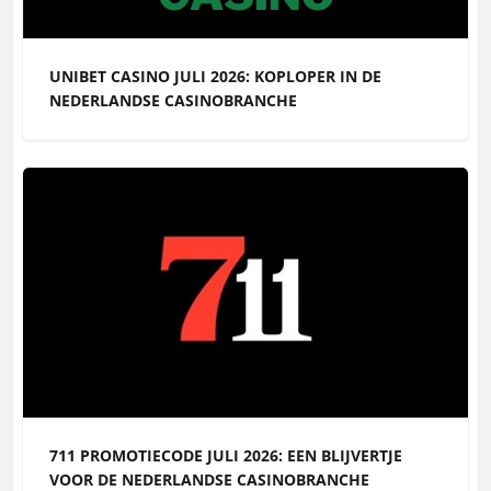
UNIBET CASINO JULI 2026: KOPLOPER IN DE
NEDERLANDSE CASINOBRANCHE
711 PROMOTIECODE JULI 2026: EEN BLIJVERTJE
VOOR DE NEDERLANDSE CASINOBRANCHE