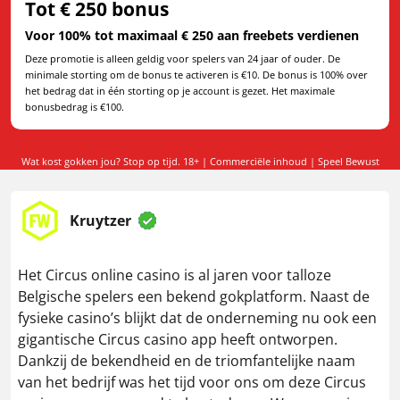
Tot € 250 bonus
Voor 100% tot maximaal € 250 aan freebets verdienen
Deze promotie is alleen geldig voor spelers van 24 jaar of ouder. De
minimale storting om de bonus te activeren is €10. De bonus is 100% over
het bedrag dat in één storting op je account is gezet. Het maximale
bonusbedrag is €100.
Wat kost gokken jou? Stop op tijd. 18+ | Commerciële inhoud | Speel Bewust
Kruytzer
Het Circus online casino is al jaren voor talloze
Belgische spelers een bekend gokplatform. Naast de
fysieke casino’s blijkt dat de onderneming nu ook een
gigantische Circus casino app heeft ontworpen.
Dankzij de bekendheid en de triomfantelijke naam
van het bedrijf was het tijd voor ons om deze Circus