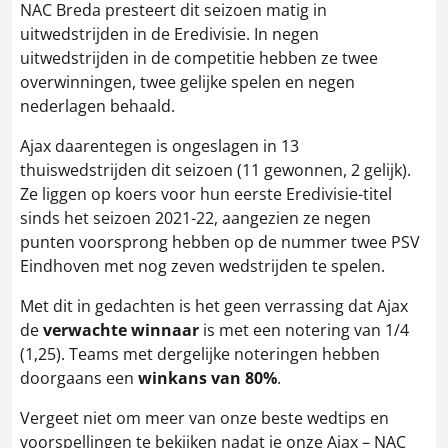
NAC Breda presteert dit seizoen matig in
uitwedstrijden in de Eredivisie. In negen
uitwedstrijden in de competitie hebben ze twee
overwinningen, twee gelijke spelen en negen
nederlagen behaald.
Ajax daarentegen is ongeslagen in 13
thuiswedstrijden dit seizoen (11 gewonnen, 2 gelijk).
Ze liggen op koers voor hun eerste Eredivisie-titel
sinds het seizoen 2021-22, aangezien ze negen
punten voorsprong hebben op de nummer twee PSV
Eindhoven met nog zeven wedstrijden te spelen.
Met dit in gedachten is het geen verrassing dat Ajax
de
verwachte winnaar
is met een notering van 1/4
(1,25). Teams met dergelijke noteringen hebben
doorgaans een
winkans van 80%
.
Vergeet niet om meer van onze beste wedtips en
voorspellingen te bekijken nadat je onze Ajax – NAC