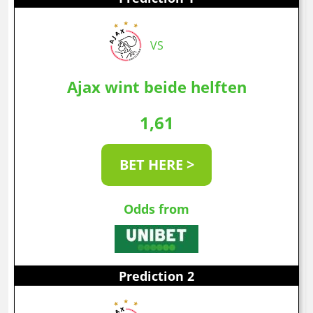
VS
Ajax wint beide helften
1,61
BET HERE >
Odds from
Prediction 2