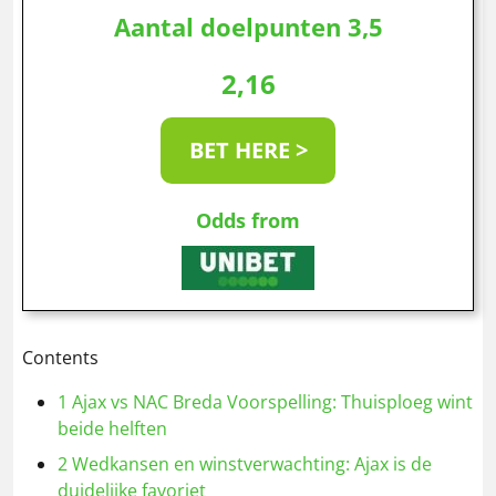
Aantal doelpunten 3,5
2,16
BET HERE >
Odds from
Contents
1
Ajax vs NAC Breda Voorspelling: Thuisploeg wint
beide helften
2
Wedkansen en winstverwachting: Ajax is de
duidelijke favoriet