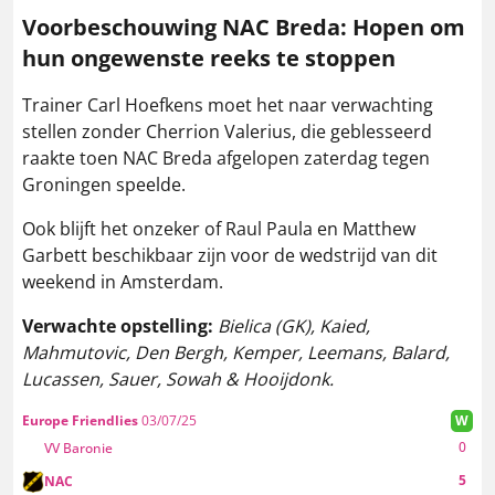
Voorbeschouwing
NAC Breda
: Hopen om
hun ongewenste reeks te stoppen
Trainer Carl Hoefkens moet het naar verwachting
stellen zonder Cherrion Valerius, die geblesseerd
raakte toen NAC Breda afgelopen zaterdag tegen
Groningen speelde.
Ook blijft het onzeker of Raul Paula en Matthew
Garbett beschikbaar zijn voor de wedstrijd van dit
weekend in Amsterdam.
Verwachte opstelling:
Bielica (GK), Kaied,
Mahmutovic, Den Bergh, Kemper, Leemans, Balard,
Lucassen, Sauer, Sowah & Hooijdonk.
Europe Friendlies
03/07/25
W
0
VV Baronie
5
NAC