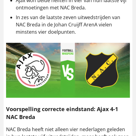
Ajax won beide helften in vier van hun laatste vijf
ontmoetingen met NAC Breda.
In zes van de laatste zeven uitwedstrijden van
NAC Breda in de Johan Cruijff ArenA vielen
minstens vier doelpunten.
Voorspelling correcte eindstand:
Ajax 4-1
NAC Breda
NAC Breda heeft niet alleen vier nederlagen geleden