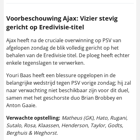
Voorbeschouwing Ajax: Vizier stevig
gericht op Eredivisie-titel
Ajax heeft na de cruciale overwinning op PSV van
afgelopen zondag de blik volledig gericht op het
behalen van de Eredivisie titel. De ploeg heeft echter
enkele tegenslagen te verwerken.
Youri Baas heeft een blessure opgelopen in de
belangrijke wedstrijd tegen PSV vorige zondag; hij zal
naar verwachting niet beschikbaar zijn voor dit duel,
samen met het geschorste duo Brian Brobbey en
Anton Gaaie.
Verwachte opstelling:
Matheus (GK), Hato, Rugani,
Sutalo, Rosa, Klaassen, Henderson, Taylor, Godts,
Berghuis & Weghorst.