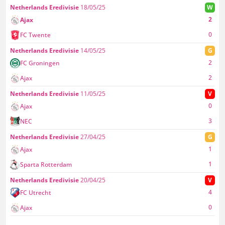
Netherlands Eredivisie
18/05/25
W
2
Ajax
0
FC Twente
Netherlands Eredivisie
14/05/25
G
2
FC Groningen
2
Ajax
Netherlands Eredivisie
11/05/25
V
0
Ajax
3
NEC
Netherlands Eredivisie
27/04/25
G
1
Ajax
1
Sparta Rotterdam
Netherlands Eredivisie
20/04/25
V
4
FC Utrecht
0
Ajax