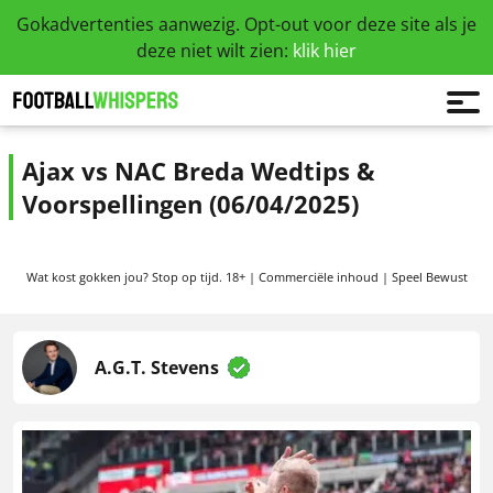
Gokadvertenties aanwezig. Opt-out voor deze site als je
deze niet wilt zien:
klik hier
Ajax vs NAC Breda Wedtips &
Voorspellingen (06/04/2025)
Wat kost gokken jou? Stop op tijd. 18+ | Commerciële inhoud | Speel Bewust
A.G.T. Stevens