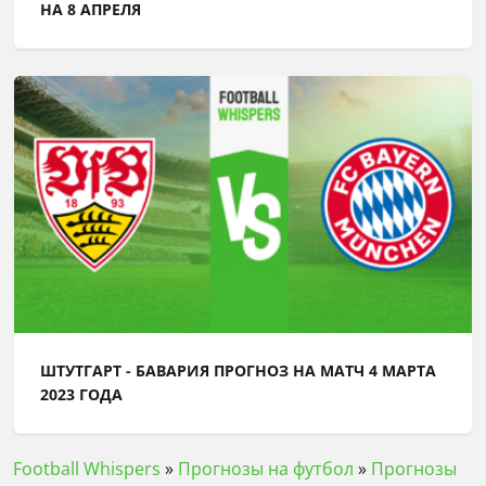
НА 8 АПРЕЛЯ
ШТУТГАРТ - БАВАРИЯ ПРОГНОЗ НА МАТЧ 4 МАРТА
2023 ГОДА
Football Whispers
»
Прогнозы на футбол
»
Прогнозы