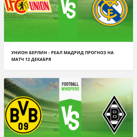
УНИОН БЕРЛИН - РЕАЛ МАДРИД ПРОГНОЗ НА
МАТЧ 12 ДЕКАБРЯ