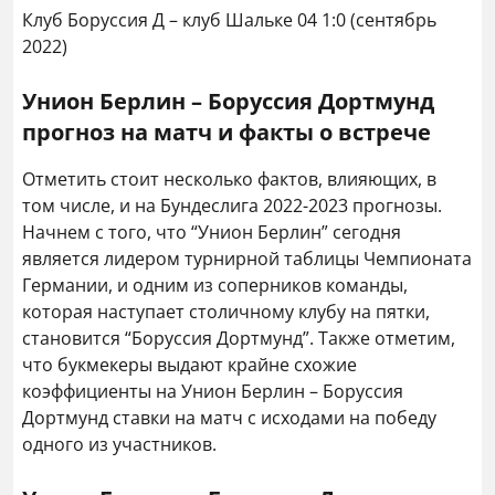
Клуб Боруссия Д – клуб Шальке 04 1:0 (сентябрь
2022)
Унион Берлин – Боруссия Дортмунд
прогноз на матч и факты о встрече
Отметить стоит несколько фактов, влияющих, в
том числе, и на Бундеслига 2022-2023 прогнозы.
Начнем с того, что “Унион Берлин” сегодня
является лидером турнирной таблицы Чемпионата
Германии, и одним из соперников команды,
которая наступает столичному клубу на пятки,
становится “Боруссия Дортмунд”. Также отметим,
что букмекеры выдают крайне схожие
коэффициенты на Унион Берлин – Боруссия
Дортмунд ставки на матч с исходами на победу
одного из участников.