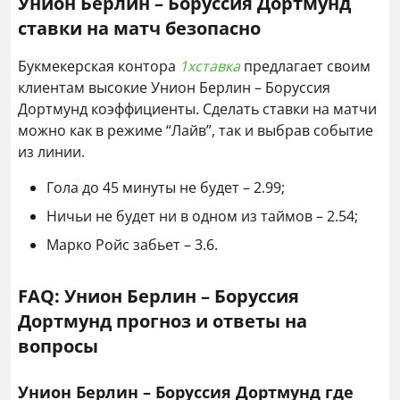
Унион Берлин – Боруссия Дортмунд
ставки на матч безопасно
Букмекерская контора
1хставка
предлагает своим
клиентам высокие Унион Берлин – Боруссия
Дортмунд коэффициенты. Сделать ставки на матчи
можно как в режиме “Лайв”, так и выбрав событие
из линии.
Гола до 45 минуты не будет – 2.99;
Ничьи не будет ни в одном из таймов – 2.54;
Марко Ройс забьет – 3.6.
FAQ: Унион Берлин – Боруссия
Дортмунд прогноз и ответы на
вопросы
Унион Берлин – Боруссия Дортмунд где