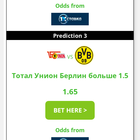
Odds from
Prediction 3
VS
Тотал Унион Берлин больше 1.5
1.65
BET HERE >
Odds from