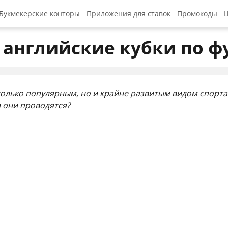
Букмекерские конторы
Приложения для ставок
Промокоды
Ш
Промокод 1x
английские кубки по ф
Промокод 1w
Покердом пр
е только популярным, но и крайне развитым видом спорта
Betwinner п
и они проводятся?
Stake промо
Мостбет про
Riobet пром