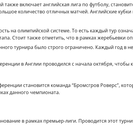
й также включает английская лига по футболу, становит
большое количество отличных матчей. Английские кубки 
ость на олимпийской системе. То есть каждый тур озна
апа. Стоит также отметить, что в рамках жеребьевки оп
анного турнира было строго ограничено. Каждый год в 
нференции в Англии проводился с начала октября, чтобы 
ференции становится команда “Бромсгров Роверс”, кот
мках данного чемпионата.
внование в рамках премьер-лиги. Проводится этот турни