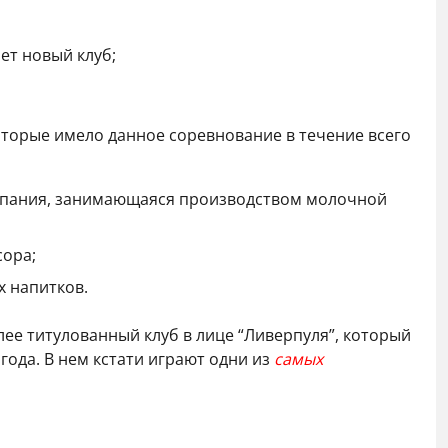
ет новый клуб;
оторые имело данное соревнование в течение всего
компания, занимающаяся производством молочной
сора;
х напитков.
ее титулованный клуб в лице “Ливерпуля”, который
года. В нем кстати играют одни из
самых