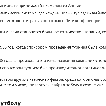
емпионате принимает 92 команды из Англии;
импийской системе, где каждый новый тур здесь выбыва
 возможность играть в розыгрыше Лиги конференции.
ги Англии становится большое количество названий, к
о 1986 год, когда спонсором проведения турнира была 
998 года, а произошло это из-за названия компании-спон
огда спонсором турнира был производитель энергетически
твом других интересных фактов, среди которых наибол
 В том числе, “Ливерпуль” забрал победу в сезоне 2022 
утболу