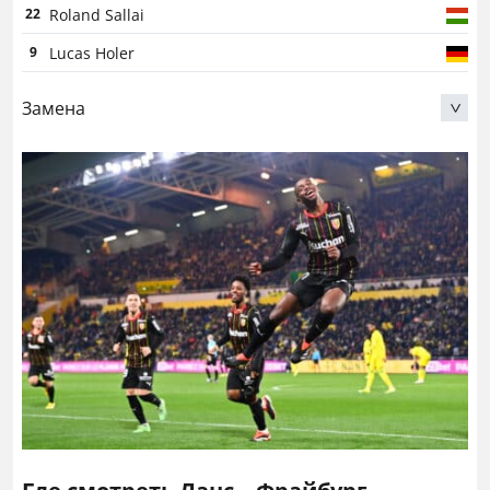
Roland Sallai
22
Lucas Holer
9
Замена
Christian Gunter
30
Kiliann Sildillia
25
Junior Adamu
20
Florent Muslija
23
Attila Szalai
6
Florian Muller
21
Vincenzo Grifo
32
Maximilian Philipp
26
Benjamin Uphoff
31