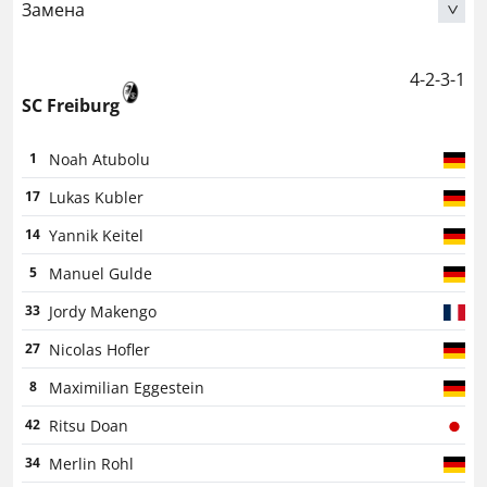
Замена
Morgan Guilavogui
27
4-2-3-1
Salis Abdul Samed
6
SC Freiburg
Jhoanner Chavez
13
Noah Atubolu
1
Angelo Fulgini
11
Lukas Kubler
17
Jean-Louis Leca
16
Yannik Keitel
14
Yannick Pandor
40
Manuel Gulde
5
Nampalys Mendy
26
Jordy Makengo
33
Ayanda Sishuba
32
Nicolas Hofler
27
Abdukodir Khusanov
25
Maximilian Eggestein
8
Wesley Said
22
Ritsu Doan
42
Adrien Thomasson
28
Merlin Rohl
34