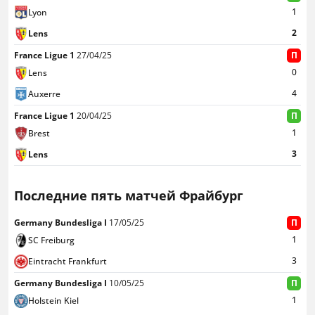
1
Lyon
2
Lens
France Ligue 1
27/04/25
П
0
Lens
4
Auxerre
France Ligue 1
20/04/25
П
1
Brest
3
Lens
Последние пять матчей Фрайбург
Germany Bundesliga I
17/05/25
П
1
SC Freiburg
3
Eintracht Frankfurt
Germany Bundesliga I
10/05/25
П
1
Holstein Kiel