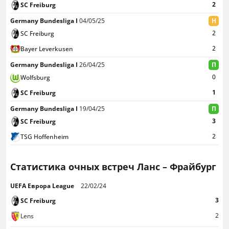
2
SC Freiburg
Germany Bundesliga I
04/05/25
Н
2
SC Freiburg
2
Bayer Leverkusen
Germany Bundesliga I
26/04/25
П
0
Wolfsburg
1
SC Freiburg
Germany Bundesliga I
19/04/25
П
3
SC Freiburg
2
TSG Hoffenheim
Статистика очных встреч Ланс – Фрайбург
UEFA Евроpa League
22/02/24
3
SC Freiburg
2
Lens