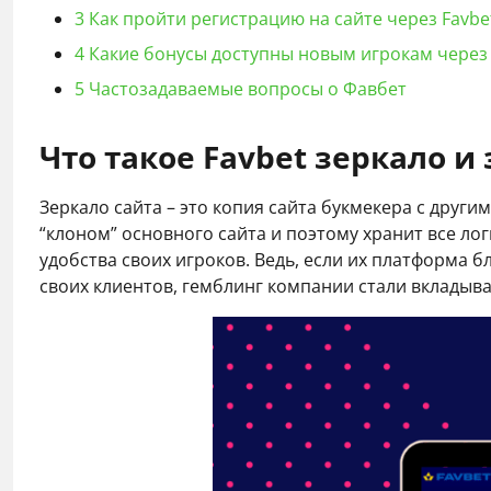
3
Как пройти регистрацию на сайте через Favbe
4
Какие бонусы доступны новым игрокам через 
5
Частозадаваемые вопросы о Фавбет
Что такое Favbet зеркало и
Зеркало сайта – это копия сайта букмекера с други
“клоном” основного сайта и поэтому хранит все л
удобства своих игроков. Ведь, если их платформа б
своих клиентов, гемблинг компании стали вкладыва