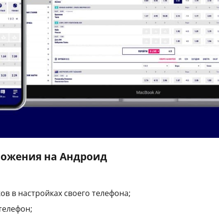
ложения на Андроид
ов в настройках своего телефона;
 телефон;