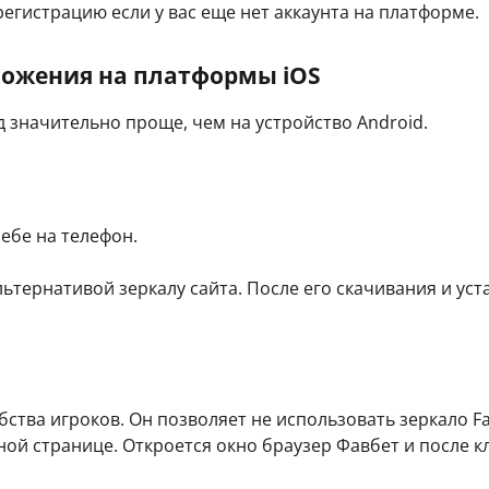
егистрацию если у вас еще нет аккаунта на платформе.
ложения на платформы iOS
 значительно проще, чем на устройство Android.
себе на телефон.
ернативой зеркалу сайта. После его скачивания и устан
ства игроков. Он позволяет не использовать зеркало Fa
вной странице. Откроется окно браузер Фавбет и после 