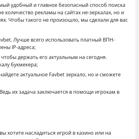
самый удобный и главное безопасный способ поиска
е количество рекламы на сайтах не-зеркалах, но и
х. Чтобы такого не произошло, мы сделали для вас
avbet. Лучше всего использовать платный ВПН-
ены IP-адреса;
 чтобы держать его актуальным на сегодня.
калу букмекера;
 найдете актуальное Favbet зеркало, но и сможете
 Ведь их задача заключается в помощи игрокам в
вы хотите насладиться игрой в казино или на