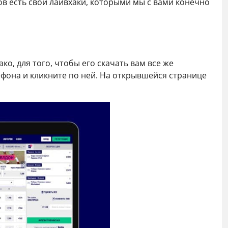
ов есть свои лайвхаки, которыми мы с вами конечно
о, для того, чтобы его скачать вам все же
ефона и кликните по ней. На открывшейся странице