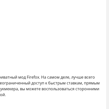
иватный мод Firefox. На самом деле, лучше всего
 неограниченный доступ к быстрым ставкам, прямым
 букмекера, вы можете воспользоваться сторонними
ой.