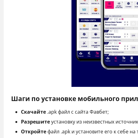
Шаги по установке мобильного при
Скачайте
.apk файл с сайта Фавбет;
Разрешите
установку из неизвестных источник
Откройте
файл .apk и установите его к себе на