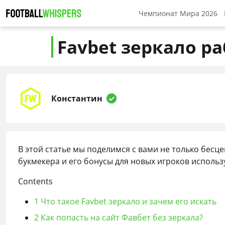
Чемпионат Мира 2026
Прогнозы на ЧМ 2026
Favbet зеркало ра
Константин
В этой статье мы поделимся с вами не только бесц
букмекера и его бонусы для новых игроков исполь
Contents
1
Что такое Favbet зеркало и зачем его искать
2
Как попасть на сайт Фавбет без зеркала?